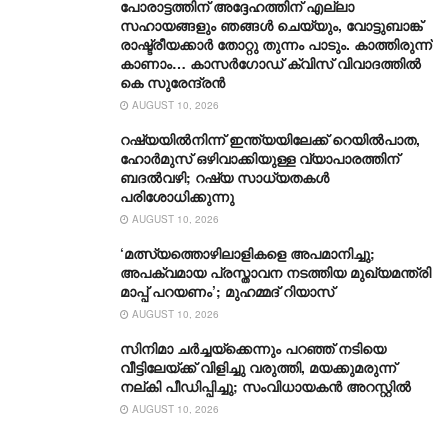
പോരാട്ടത്തിന് അദ്ദേഹത്തിന് എല്ലാ
സഹായങ്ങളും ഞങ്ങൾ ചെയ്യും, വോട്ടുബാങ്ക്
രാഷ്ട്രീയക്കാർ തോറ്റു തുന്നം പാടും. കാത്തിരുന്ന്
കാണാം… കാസർഗോഡ് ക്വിസ് വിവാദത്തിൽ
കെ സുരേന്ദ്രൻ
AUGUST 10, 2026
റഷ്യയിൽനിന്ന് ഇന്ത്യയിലേക്ക് റെയിൽപാത,
ഹോർമുസ് ഒഴിവാക്കിയുള്ള വ്യാപാരത്തിന്
ബദൽവഴി; റഷ്യ സാധ്യതകൾ
പരിശോധിക്കുന്നു
AUGUST 10, 2026
‘മത്സ്യത്തൊഴിലാളികളെ അപമാനിച്ചു;
അപക്വമായ പ്രസ്താവന നടത്തിയ മുഖ്യമന്ത്രി
മാപ്പ് പറയണം’; മുഹമ്മദ് റിയാസ്
AUGUST 10, 2026
സിനിമാ ചർച്ചയ്ക്കെന്നും പറഞ്ഞ് നടിയെ
വീട്ടിലേയ്ക്ക് വിളിച്ചു വരുത്തി, മയക്കുമരുന്ന്
നല്കി പീഡിപ്പിച്ചു; സംവിധായകൻ അറസ്റ്റിൽ
AUGUST 10, 2026