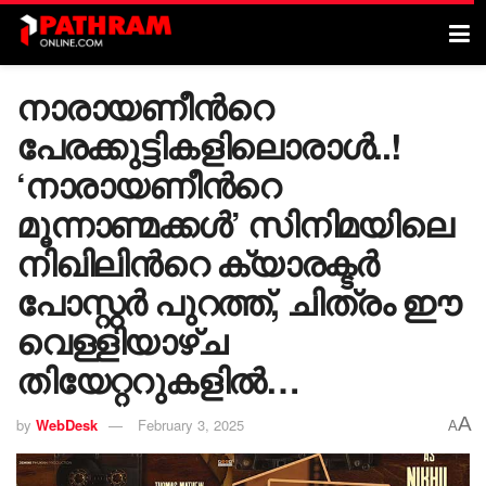
നാരായണീന്‍റെ
പേരക്കുട്ടികളിലൊരാൾ..!
‘നാരായണീന്‍റെ
മൂന്നാണ്മക്കൾ’ സിനിമയിലെ
നിഖിലിന്‍റെ ക്യാരക്ടർ
പോസ്റ്റർ പുറത്ത്, ചിത്രം ഈ
വെള്ളിയാഴ്ച
തിയേറ്ററുകളിൽ…
A
by
WebDesk
February 3, 2025
A