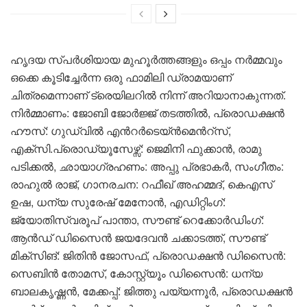
ഹൃദയ സ്പർശിയായ മുഹൂർത്തങ്ങളും ഒപ്പം നർമ്മവും
ഒക്കെ കൂടിച്ചേർന്ന ഒരു ഫാമിലി ഡ്രാമയാണ്
ചിത്രമെന്നാണ് ട്രെയിലറിൽ നിന്ന് അറിയാനാകുന്നത്.
നിർമ്മാണം: ജോബി ജോര്‍ജ്ജ് തടത്തിൽ, പ്രൊഡക്ഷൻ
ഹൗസ്: ഗുഡ്‍‍വിൽ എന്‍റർടെയ്ൻമെന്‍റ്സ്,
എക്സി.പ്രൊഡ്യൂസേഴ്സ്: ജെമിനി ഫുക്കാൻ, രാമു
പടിക്കൽ, ഛായാഗ്രഹണം: അപ്പു പ്രഭാകർ, സംഗീതം:
രാഹുൽ രാജ്, ഗാനരചന: റഫീഖ് അഹമ്മദ്, കെഎസ്
ഉഷ, ധന്യ സുരേഷ് മേനോൻ, എഡിറ്റിംഗ്‌:
ജ്യോതിസ്വരൂപ് പാന്താ, സൗണ്ട് റെക്കോ‍‍ർഡിംഗ്:
ആൻഡ് ഡിസൈൻ ജയദേവൻ ചക്കാടത്ത്, സൗണ്ട്
മിക്സിങ്: ജിതിൻ ജോസഫ്, പ്രൊഡക്ഷൻ ഡിസൈൻ:
സെബിൻ തോമസ്, കോസ്റ്റ്യൂം ഡിസൈൻ: ധന്യ
ബാലകൃഷ്ണൻ, മേക്കപ്പ്: ജിത്തു പയ്യന്നൂർ, പ്രൊഡക്ഷൻ