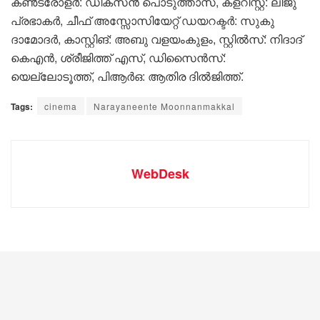
കൺട്രോളർ: ഡിക്സൻ പൊടുത്താസ്, കളറിസ്റ്റ്: ലിജു
പ്രഭാകർ, ചീഫ് അസ്സോസിയേറ്റ് ഡയറക്ടർ: സുകു
ദാമോദര്‍, കാസ്റ്റിങ്: അബു വളയംകുളം, സ്റ്റിൽസ്: നിദാദ്
കെഎൻ, ശ്രീജിത്ത് എസ്, ഡിസൈൻസ്:
യെല്ലോടൂത്ത്, പിആർഒ: ആതിര ദിൽജിത്ത്.
Tags:
cinema
Narayaneente Moonnanmakkal
WebDesk