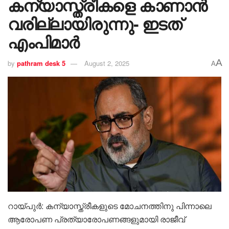
കന്യാസ്ത്രീകളെ കാണാൻ
വരില്ലായിരുന്നു- ഇടത്
എംപിമാർ
A
by
pathram desk 5
August 2, 2025
A
റായ്പുർ: കന്യാസ്ത്രീകളുടെ മോചനത്തിനു പിന്നാലെ
ആരോപണ പ്രത്യാരോപണങ്ങളുമായി രാജീവ്