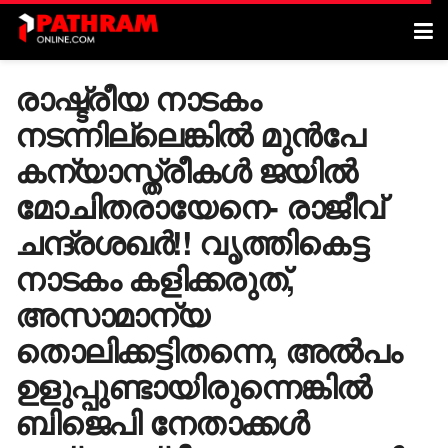
രാഷ്ട്രീയ നാടകം
നടന്നില്ലെങ്കിൽ മുൻപേ
കന്യാസ്ത്രീകൾ ജയിൽ
മോചിതരായേനെ- രാജീവ്
ചന്ദ്രശഖർ!! വൃത്തികെട്ട
നാടകം കളിക്കരുത്,
അസാമാന്യ
തൊലിക്കട്ടിതന്നെ, അൽപം
ഉളുപ്പുണ്ടായിരുന്നെങ്കിൽ
ബിജെപി നേതാക്കൾ