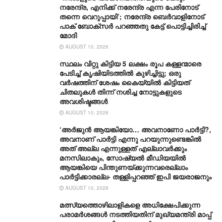
നരേന്ദ്ര, എനിക്ക് നരേന്ദ്ര എന്ന പേരിനോട്
തന്നെ വെറുപ്പായി’; നരേന്ദ്ര ബെർവാളിനോട്
പാക് ബോക്സർ പറഞ്ഞതു കേട്ട് പൊട്ടിച്ചിരിച്ച്
മോദി
AUGUST 10, 2026
സ്ഥലം വിറ്റു കിട്ടിയ 5 ലക്ഷം രൂപ കള്ളന്മാരെ
പേടിച്ച് കൃഷിയിടത്തിൽ കുഴിച്ചിട്ടു; ഒരു
വർഷത്തിന് ശേഷം കൈയ്യിൽ കിട്ടിയത്
ചിതലുകൾ തിന്ന് നശിച്ച നോട്ടുകളുടെ
അവശിഷ്ടങ്ങൾ
AUGUST 10, 2026
‘അർജുൻ ആയങ്കിയോ… അവനാണോ പാർട്ടി?,
അവനാണ് പാർട്ടി എന്നു പറയുന്നുണ്ടെങ്കിൽ
അത് അല്ല എന്നുള്ളത് എല്ലാവർക്കും
മനസിലാകും, സോഷ്യൽ മീഡിയയിൽ
ആയങ്കിയെ പിന്തുണയ്ക്കുന്നവരെല്ലാം
പാർട്ടിക്കാരല്ല- തള്ളിപ്പറഞ്ഞ് ഇപി ജയരാജനും
AUGUST 10, 2026
മത്സ്യത്തൊഴിലാളികളെ അധിക്ഷേപിക്കുന്ന
പരാമർശങ്ങൾ നടത്തിയതിന് മുഖ്യമന്ത്രി മാപ്പ്