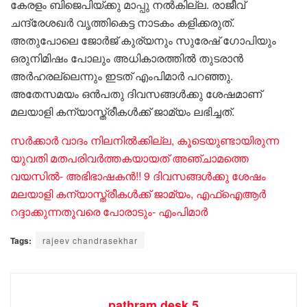
കേരളം ബിജെപിയ്ക്കു മാപ്പു നൽകില്ല. രാജീവ്
ചന്ദ്രേശഖർ വൃത്തികെട്ട നാടകം കളിക്കരുത്.
അതുപോലെ ജോർജ് കുര്യനും സുരേഷ് ഗോപിയും
ഒരുനിമിഷം പോലും അധികാരത്തിൽ തുടരാൻ
അർഹരല്ലെന്നും ഇടത് എംപിമാർ പറഞ്ഞു.
അതേസമയം ഒൻപതു ദിവസങ്ങൾക്കു ശേഷമാണ്
മലയാളി കന്യാസ്ത്രീകൾക്ക് ജാമ്യം ലഭിച്ചത്.
സർക്കാർ വാദം നിലനിൽക്കില്ല, കൂടെയുണ്ടായിരുന്ന
യുവതി മതപരിവർത്തകയായത് അഞ്ചാമത്തെ
വയസിൽ- അഭിഭാഷകൻ!! 9 ദിവസങ്ങൾക്കു ശേഷം
മലയാളി കന്യാസ്ത്രീകൾക്ക് ജാമ്യം, എഫ്ഐആർ
റദ്ദാക്കുന്നതുവരെ പോരാടും- എംപിമാർ
Tags:
rajeev chandrasekhar
pathram desk 5