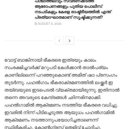
പശ്ചാത്തലവും സ്വർണക്കടത്ത്
ആരോപണങ്ങളും പുതിയ പൊലീസ്
നടപടികളും കേരള രാഷ്ട്രീയത്തിൽ എന്ത്
പ്രത്യാഘാതമാണ് സൃഷ്ടിക്കുന്നത്?
AUGUST 9, 2026
വോട്ട് ബാങ്കിനായി ഭീകരരെ ഇത്രയും കാലം
സംരക്ഷിച്ചവർക്ക് മറുപടി കേൾക്കാൻ താൽപര്യം
കാണില്ലെന്ന് പറഞ്ഞുകൊണ്ട് അമിത് ഷാ പ്രസംഗം
തുടർന്നു. പഹൽഗാം ഭീകരാക്രമണത്തിൽ ലഷ്ക്കർ ഇ
തയ്ബയുടെ ഇടപെടൽ വ്യക്തമായിരുന്നു. ഇതിനാൽ
തന്നെ അവരുടെ കേന്ദ്രങ്ങൾ ഛിന്നഭിനമാക്കി.
പഹൽഗാമിൽ ആക്രമണം നടത്തിയ ഭീകരരെ വധിച്ചു.
ഇവരിൽ നിന്ന് പിടിച്ചെടുത്ത ആയുധം പഹൽഗാമിൽ
ആക്രമണം നടത്താനുപയോഗിച്ചതാണെന്ന്
സ്ഥിരീകരിച്ചു. കോൺഗ്രസ് തെളിവ് ചോദിച്ചു.