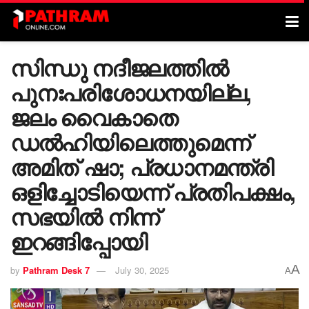
സിന്ധു നദീജലത്തിൽ
പുനഃപരിശോധനയില്ല,
ജലം വൈകാതെ
ഡൽഹിയിലെത്തുമെന്ന്
അമിത് ഷാ; പ്രധാനമന്ത്രി
ഒളിച്ചോടിയെന്ന് പ്രതിപക്ഷം,
സഭയിൽ നിന്ന്
ഇറങ്ങിപ്പോയി
A
by
Pathram Desk 7
July 30, 2025
A