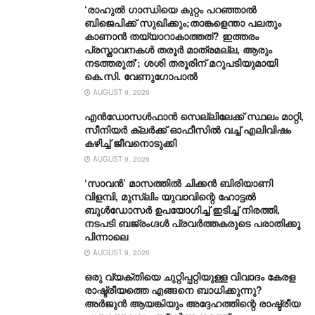
‘രാഹുൽ ഗാന്ധിയെ കുറ്റം പറഞ്ഞാൽ
ബിജെപിക്ക് സുഖിക്കും;താങ്കളെന്താ പലതും
കാണാൻ തയ്യാറാകാത്തത്? ഇത്തരം
പ്രസ്താവനകൾ തരൂർ മാത്രമല്ല, ആരും
നടത്തരുത്’; ശശി തരൂരിന് മറുപടിയുമായി
കെ.സി. വേണുഗോപാൽ
AUGUST 9, 2026
എൻഡോസൾഫാൻ സെല്ലിലേക്ക് സ്ഥലം മാറ്റി,
സീനിയർ ക്ലർക്ക് ഓഫീസിൽ വച്ച് എലിവിഷം
കഴിച്ച് ജീവനൊടുക്കി
AUGUST 9, 2026
‘സാവന്‍’ മാസത്തില്‍ ചിക്കന്‍ ബിരിയാണി
വിളമ്പി, മുസ്ലിം യുവാവിന്റെ ഹോട്ടല്‍
ബുൾഡോസർ ഉപയോഗിച്ച് ഇടിച്ച് നിരത്തി,
നടപടി ബജ്‌രംഗ്ദള്‍ പ്രവര്‍ത്തകരുടെ പരാതിക്കു
പിന്നാലെ
AUGUST 9, 2026
ഒരു വ്യക്തിയെ ചുറ്റിപ്പറ്റിയുള്ള വിവാദം കേരള
രാഷ്ട്രീയത്തെ എങ്ങനെ ബാധിക്കുന്നു?
അർജുൻ ആയങ്കിയും അദ്ദേഹത്തിന്റെ രാഷ്ട്രീയ