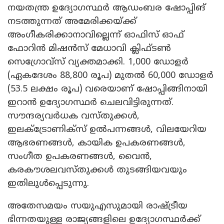
നയതന്ത്ര ഉദ്യോഗസ്ഥർ ആഡംബര ഷോപ്പിങ്
നടത്തുന്നത് അമേരിക്കയ്ക്ക്
അംഗീകരിക്കാനാവില്ലെന്ന് ഓഫിസ് ഓഫ്
ഫോറിൻ മിഷൻസ് മേധാവി ക്ലിഫ്ടൺ
സെഗ്രോവ്സ് വ്യക്തമാക്കി. 1,000 ഡോളർ
(ഏകദേശം 88,800 രൂപ) മുതൽ 60,000 ഡോളർ
(53.5 ലക്ഷം രൂപ) വരെയാണ് ഷോപ്പിങ്ങിനായി
ഇറാൻ ഉദ്യോഗസ്ഥർ ചെലവിട്ടിരുന്നത്.
സൗന്ദര്യവർധക വസ്തുക്കൾ,
ഇലക്ട്രോണിക്സ് ഉൽപന്നങ്ങൾ, വിലയേറിയ
ആഭരണങ്ങൾ, കായിക ഉപകരണങ്ങൾ,
സംഗീത ഉപകരണങ്ങൾ, വൈൻ,
കരകൗശലവസ്തുക്കൾ തുടങ്ങിയവയും
ഇതിലുൾപ്പെടുന്നു.
അതേസമയം സയുഎസുമായി രാഷ്ട്രീയ
ഭിന്നതയുള്ള രാജ്യങ്ങളിലെ ഉദ്യോഗസ്ഥർക്ക്