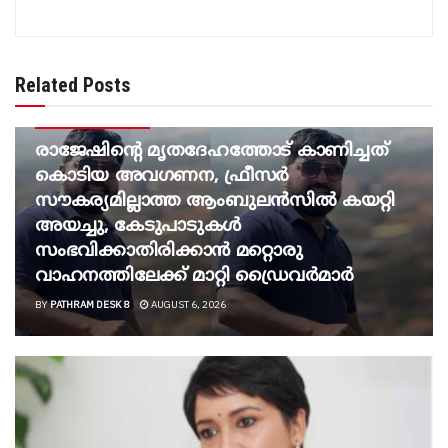
Related Posts
BREAKING NEWS
രാജേഷിന്റെ മൃതദേഹത്തോട് കാണിച്ചത്
കൊടിയ അവഗണന, ഫ്രീസര്‍
സൗകര്യമില്ലാത്ത ആംബുലന്‍സില്‍ കയറ്റി
അയച്ചു, കേടുപാടുകള്‍
സംഭവിക്കാതിരിക്കാന്‍ മറ്റൊരു
വാഹനത്തിലേക്ക് മാറ്റി ഡ്രൈവര്‍മാര്‍
BY
PATHRAM DESK 8
AUGUST 6, 2026