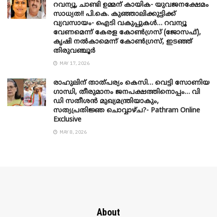
റവന്യൂ, ചാണ്ടി ഉമ്മന് കായിക- യുവജനക്ഷേമം
സാധ്യത!! പി.കെ. കുഞ്ഞാലിക്കുട്ടിക്ക്
വ്യവസായം- ഐടി വകുപ്പുകൾ… റവന്യൂ
വേണമെന്ന് കേരള കോൺഗ്രസ് (ജോസഫ്),
കൃഷി നൽകാമെന്ന് കോൺഗ്രസ്, ഇടഞ്ഞ്
തിരുവഞ്ചൂർ
MAY 17, 2026
രാഹുലിന് താത്പര്യം കെസി… വെട്ടി സോണിയ
​ഗാന്ധി, തീരുമാനം ജനപക്ഷത്തിനൊപ്പം… വി
ഡി സതീശൻ മുഖ്യമന്ത്രിയാകും,
സത്യപ്രതിജ്ഞ ചൊവ്വാഴ്ച?- Pathram Online
Exclusive
MAY 8, 2026
About