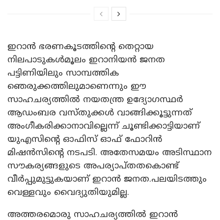
ഇറാൻ ഭരണകൂടത്തിന്റെ തെറ്റായ
നിലപാടുകൾമൂലം ഇറാനിയൻ ജനത
പട്ടിണിയിലും സാമ്പത്തിക
ഞെരുക്കത്തിലുമാണെന്നും ഈ
സാഹചര്യത്തിൽ നയതന്ത്ര ഉദ്യോഗസ്ഥർ
ആഡംബര വസ്തുക്കൾ വാങ്ങിക്കൂട്ടുന്നത്
അംഗീകരിക്കാനാവില്ലെന്ന് ചൂണ്ടിക്കാട്ടിയാണ്
യുഎസിന്റെ ഓഫിസ് ഓഫ് ഫോറിൻ
മിഷൻസിന്റെ നടപടി. അതേസമയം അടിസ്ഥാന
സൗകര്യങ്ങളുടെ അപര്യാപ്തതകൊണ്ട്
വീർപ്പുമുട്ടുകയാണ് ഇറാൻ ജനത.പലയിടത്തും
വെള്ളവും വൈദ്യുതിയുമില്ല.
അത്തരമൊരു സാഹചര്യത്തിൽ ഇറാൻ