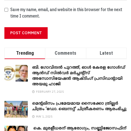
Save my name, email, and website in this browser for the next
time I comment.
Trending
Comments
Latest
ബി. ​ഗോവിന്ദൻ പുറത്ത്, ഓൾ കേരള ഗോൾഡ്
ആൻഡ് സിൽവർ മർച്ചന്റ്സ്
അസോസിയേഷൻ ആക്ടിംഗ് പ്രസിഡന്റായി
അയമു ഹാജി
FEBRUARY 27, 2025
മെന്‍റലിസം പ്രമേയമായ സൈക്കോ ത്രില്ലർ
ചിത്രം ‘ഡോ. ബെന്നറ്റ്’ ചിത്രീകരണം ആരംഭിച്ചു
MAY 1, 2025
കെ. മുരളീധരന് ആരോഗ്യം, സണ്ണിജോസഫിന്