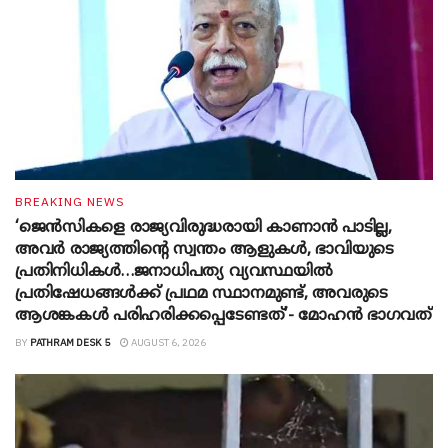
BREAKING NEWS
‘ജെൻസികളെ രാജ്യവിരുദ്ധരായി കാണാൻ പാടില്ല,
അവർ രാജ്യത്തിന്റെ സ്വന്തം ആളുകൾ, ഭാവിയുടെ
പ്രതിനിധികൾ…ജനാധിപത്യ വ്യവസ്ഥയിൽ
പ്രതിഷേധങ്ങൾക്ക് പ്രഥമ സ്ഥാനമുണ്ട്, അവരുടെ
ആശങ്കകൾ പരിഹരിക്കപ്പെടേണ്ടത്’- മോഹൻ ഭാ​ഗവത്
BY
PATHRAM DESK 5
AUGUST 6, 2026