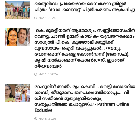
മെന്‍റലിസം പ്രമേയമായ സൈക്കോ ത്രില്ലർ
ചിത്രം ‘ഡോ. ബെന്നറ്റ്’ ചിത്രീകരണം ആരംഭിച്ചു
MAY 1, 2025
കെ. മുരളീധരന് ആരോഗ്യം, സണ്ണിജോസഫിന്
റവന്യൂ, ചാണ്ടി ഉമ്മന് കായിക- യുവജനക്ഷേമം
സാധ്യത!! പി.കെ. കുഞ്ഞാലിക്കുട്ടിക്ക്
വ്യവസായം- ഐടി വകുപ്പുകൾ… റവന്യൂ
വേണമെന്ന് കേരള കോൺഗ്രസ് (ജോസഫ്),
കൃഷി നൽകാമെന്ന് കോൺഗ്രസ്, ഇടഞ്ഞ്
തിരുവഞ്ചൂർ
MAY 17, 2026
രാഹുലിന് താത്പര്യം കെസി… വെട്ടി സോണിയ
​ഗാന്ധി, തീരുമാനം ജനപക്ഷത്തിനൊപ്പം… വി
ഡി സതീശൻ മുഖ്യമന്ത്രിയാകും,
സത്യപ്രതിജ്ഞ ചൊവ്വാഴ്ച?- Pathram Online
Exclusive
MAY 8, 2026