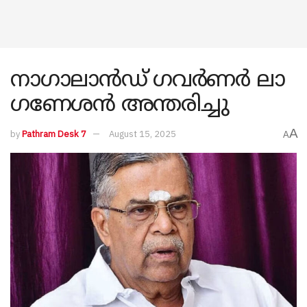
നാഗാലാൻഡ് ഗവർണർ ലാ
ഗണേശൻ അന്തരിച്ചു
A
by
Pathram Desk 7
August 15, 2025
A