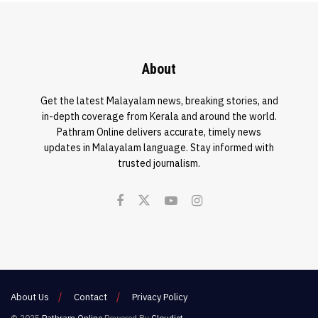
About
Get the latest Malayalam news, breaking stories, and
in-depth coverage from Kerala and around the world.
Pathram Online delivers accurate, timely news
updates in Malayalam language. Stay informed with
trusted journalism.
About Us
Contact
Privacy Policy
© 2025
Pathram Online
Powered By
Cloudjet
.