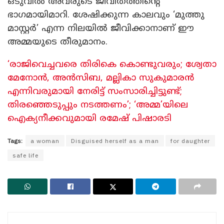
ഒടുവിൽ അവരുടെ ജീവിതത്തിന്റെ
ഭാഗമായിമാറി. ശേഷിക്കുന്ന കാലവും ‘മുത്തു
മാസ്റ്റർ’ എന്ന നിലയിൽ ജീവിക്കാനാണ് ഈ
അമ്മയുടെ തീരുമാനം.
‘രാജിവെച്ചവരെ തിരികെ കൊണ്ടുവരും; ശ്വേതാ
മേനോൻ, അൻസിബ, മല്ലികാ സുകുമാരൻ
എന്നിവരുമായി നേരിട്ട് സംസാരിച്ചിട്ടുണ്ട്;
തിരഞ്ഞെടുപ്പും നടത്തണം’; ‘അമ്മ’യിലെ
ഐക്യനീക്കവുമായി രമേഷ് പിഷാരടി
Tags:
a woman
Disguised herself as a man
for daughter
safe life