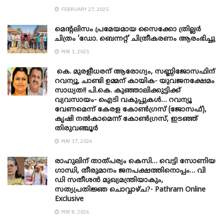
FEBRUARY 27, 2025
മെന്‍റലിസം പ്രമേയമായ സൈക്കോ ത്രില്ലർ
ചിത്രം ‘ഡോ. ബെന്നറ്റ്’ ചിത്രീകരണം ആരംഭിച്ചു
MAY 1, 2025
കെ. മുരളീധരന് ആരോഗ്യം, സണ്ണിജോസഫിന്
റവന്യൂ, ചാണ്ടി ഉമ്മന് കായിക- യുവജനക്ഷേമം
സാധ്യത!! പി.കെ. കുഞ്ഞാലിക്കുട്ടിക്ക്
വ്യവസായം- ഐടി വകുപ്പുകൾ… റവന്യൂ
വേണമെന്ന് കേരള കോൺഗ്രസ് (ജോസഫ്),
കൃഷി നൽകാമെന്ന് കോൺഗ്രസ്, ഇടഞ്ഞ്
തിരുവഞ്ചൂർ
MAY 17, 2026
രാഹുലിന് താത്പര്യം കെസി… വെട്ടി സോണിയ
​ഗാന്ധി, തീരുമാനം ജനപക്ഷത്തിനൊപ്പം… വി
ഡി സതീശൻ മുഖ്യമന്ത്രിയാകും,
സത്യപ്രതിജ്ഞ ചൊവ്വാഴ്ച?- Pathram Online
Exclusive
MAY 8, 2026