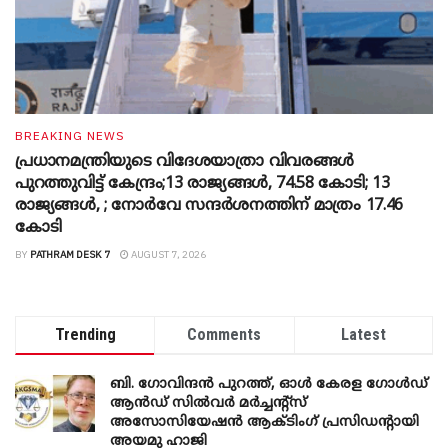
BREAKING NEWS
പ്രധാനമന്ത്രിയുടെ വിദേശയാത്രാ വിവരങ്ങൾ
പുറത്തുവിട്ട് കേന്ദ്രം;13 രാജ്യങ്ങൾ, 74.58 കോടി; 13
രാജ്യങ്ങൾ, ; നോർവേ സന്ദർശനത്തിന് മാത്രം 17.46
കോടി
BY
PATHRAM DESK 7
AUGUST 7, 2026
Trending
Comments
Latest
ബി. ​ഗോവിന്ദൻ പുറത്ത്, ഓൾ കേരള ഗോൾഡ്
ആൻഡ് സിൽവർ മർച്ചന്റ്സ്
അസോസിയേഷൻ ആക്ടിംഗ് പ്രസിഡന്റായി
അയമു ഹാജി