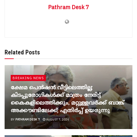
Pathram Desk 7
Related Posts
BREAKING NEWS
ക്ഷേമ പെൻഷൻ വീട്ടിലെത്തില്ല;
കിടപ്പുരോഗികൾക്ക് മാത്രം നേരിട്ട്
കൈകളിലെത്തിക്കും, മറ്റുള്ളവർക്ക് ബാങ്ക്
അക്കൗണ്ടിലേക്ക്; എതിർപ്പ് ഉയരുന്നു
BY
PATHRAM DESK 7
AUGUST 7, 2026