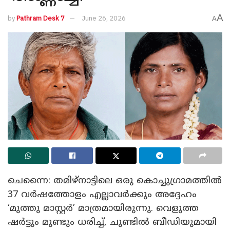
A
by
Pathram Desk 7
June 26, 2026
A
ചെന്നൈ: തമിഴ്നാട്ടിലെ ഒരു കൊച്ചുഗ്രാമത്തിൽ
37 വർഷത്തോളം എല്ലാവർക്കും അദ്ദേഹം
‘മുത്തു മാസ്റ്റർ’ മാത്രമായിരുന്നു. വെളുത്ത
ഷർട്ടും മുണ്ടും ധരിച്ച്, ചുണ്ടിൽ ബീഡിയുമായി