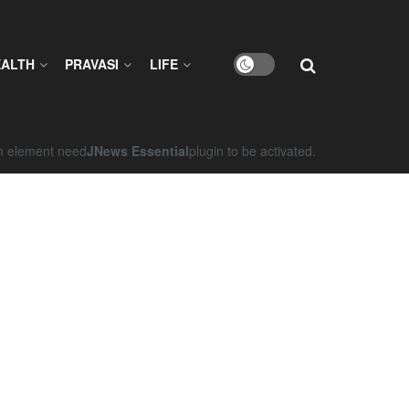
EALTH
PRAVASI
LIFE
on element need
JNews Essential
plugin to be activated.