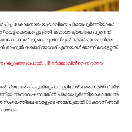
പി​ച്ച് 30കാ​ര​നായ യുവാവിനെ പ്രാ​യ​പൂ​ർ​ത്തി​യാ​കാ​
ന് വെ​ട്ടി​ക്കൊ​ലപ്പെടുത്തി. മ​ഹാ​രാ​ഷ്ട്ര​യി​ലെ പൂ​നെ​യി​
വം ന​ട​ന്ന​ത്. പൂ​നെ മു​ൻ​സി​പ്പ​ൽ കോ​ർ​പ്പ​റേ​ഷ​നി​ലെ
ാ​ഹു​ൽ ദ​ശ​ര​ഥ് ജാ​വേ​ദ് എ​ന്ന​യാ​ൾ​ക്കാ​ണ് വെ​ട്ടേ​റ്റ​ത്.
ധനം കുറഞ്ഞുപോയി…!!! ഭർത്താവിൻ്റെ നിരന്തര
പ്ര​വേ​ശി​പ്പി​ച്ചെ​ങ്കി​ലും വെ​ള്ളി​യാ​ഴ്ച മ​ര​ണ​ത്തി​ന് കീ​ഴ​
ട​ത്തി​യ അ​ന്വേ​ഷ​ണ​ത്തി​ൽ പ്രാ​യ​പൂ​ർ​ത്തി​യാ​കാ​ത്ത അ​
​ഗ സം​ഘ​ത്തി​ലെ ഒ​രാ​ളു​ടെ അ​മ്മ​യു​മാ​യി 30കാ​ര​ന് അ​വി​
കൊലപാതകം.