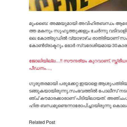
മുംബൈ: അ​മ്മ​യു​മാ​യി അ​വി​ഹി​ത​ബ​ന്ധം ആ​രോ​
ത്ത മ​ക​നും സു​ഹൃ​ത്തു​ക്ക​ളും ചേ​ർ​ന്നു വ​ടി​വാ​ളി​
ലെ കോ​ത്രു​ഡി​ൽ വ്യാ​ഴാ​ഴ്ച രാ​ത്രി​യാ​ണ് സം​ഭ​
കോ​ൺ​ട്രാ​ക്ട​റും ഭോ​ർ സ്വ​ദേ​ശി​യ​മാ​യ 30കാ​ര​ൻ ര
ജോലിയില്ല…!! സൗന്ദര്യം കുറവാണ്, സ്ത്രീ
പീഡനം…,
ഗു​രു​ത​ര​മാ​യി പ​രു​ക്കേ​റ്റ ഇ​യാ​ളെ ആ​ശു​പ​ത്രി​യ​ൽ 
ട​ങ്ങു​ക​യാ​യി​രു​ന്നു.സം​ഭ​വ​ത്തി​ൽ പോ​ലീ​സ് ന​
ഞ്ച് കൗ​മാ​ര​ക്കാ​രാ​ണ് പി​ടി​യി​ലാ​യ​ത്. അ​ഞ്ചം
ഹി​ത ബ​ന്ധ​മു​ണ്ടെ​ന്നാ​രോ​പി​ച്ചാ​യി​രു​ന്നു 
Related Post