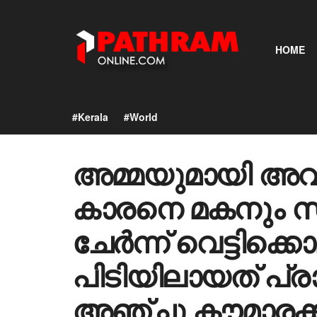
HOME
#Kerala
#World
അമ്മയുമായി അവി
കാരനെ മകനും സു
ചേർന്ന് വെട്ടിക്കൊ
പിടിയിലായത് പ്
അഞ്ചു കൗമാരക്