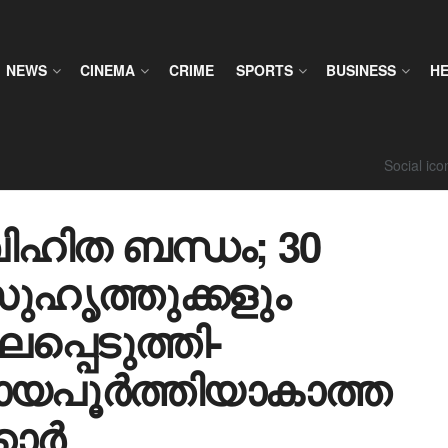
NEWS
CINEMA
CRIME
SPORTS
BUSINESS
H
Social ic
ഹിത ബന്ധം; 30
ഹൃത്തുക്കളും
ലപ്പെടുത്തി-
രായപൂർത്തിയാകാത്ത
കാർ