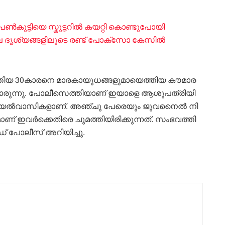
കുട്ടിയെ സ്കൂട്ടറിൽ കയറ്റി കൊണ്ടുപോയി
െ ദൃശ്യങ്ങളിലൂടെ രണ്ട് പോക്സോ കേസിൽ
യ 30കാ​ര​നെ മാ​ര​കാ​യു​ധ​ങ്ങ​ളു​മാ​യെ​ത്തി​യ കൗ​മാ​ര​
യു​മാ​രു​ന്നു. പോ​ലീ​സെ​ത്തി​യാ​ണ് ഇ​യാ​ളെ ആ​ശു​പ​ത്രി​യി​
ം അ​യ​ൽ​വാ​സി​ക​ളാ​ണ്. അ​ഞ്ചു പേ​രെ​യും ജു​വ​നൈ​ൽ നി​
​മാ​ണ് ഇ​വ​ർ​ക്കെ​തി​രെ ചു​മ​ത്തി​യി​രി​ക്കു​ന്ന​ത്. സം​ഭ​വ​ത്തി​
 പോ​ലീ​സ് അ​റി​യി​ച്ചു.