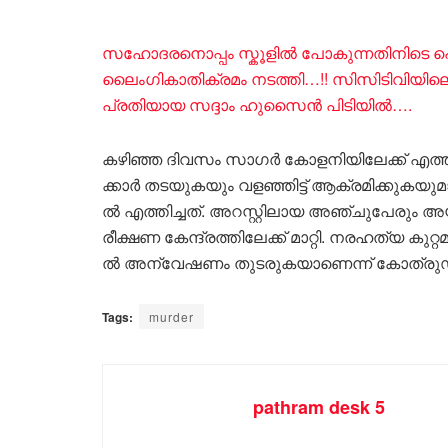
സഹോദരനൊപ്പം സ്കൂളിൽ പോകുന്നതിനിടെ പെൺ
ലൈംഗികാതിക്രമം നടത്തി…!! സിസിടിവിയില
പ്രതിയായ സദ്ദാം ഹുസൈൻ പിടിയിൽ….
കഴിഞ്ഞ ദിവസം സാ​ഗ​ർ കോ​ള​നി​യി​ലേ​ക്ക് എ​ത്തി​
ക്കാ​ർ ത​ട​യു​ക​യും വ​ള​ഞ്ഞി​ട്ട് ആ​ക്ര​മി​ക്കു​ക​
ൽ എ​ത്തി​ച്ച​ത്. അ​റ​സ്റ്റി​ലാ​യ അ​ഞ്ചു​പേ​രു
രീ​ക്ഷ​ണ കേ​ന്ദ്ര​ത്തി​ലേ​ക്ക് മാ​റ്റി. ന​ര​ഹ​ത്യ കു​റ്റ
ൽ അ​ന്വേ​ഷ​ണം തു​ട​രു​ക​യാ​ണെ​ന്ന് കോ​ത്രു​ഡ്
Tags:
murder
pathram desk 5