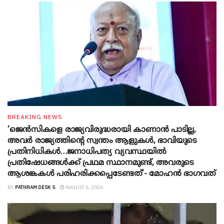
BREAKING NEWS
‘ജെൻസികളെ രാജ്യവിരുദ്ധരായി കാണാൻ പാടില്ല,
അവർ രാജ്യത്തിന്റെ സ്വന്തം ആളുകൾ, ഭാവിയുടെ
പ്രതിനിധികൾ…ജനാധിപത്യ വ്യവസ്ഥയിൽ
പ്രതിഷേധങ്ങൾക്ക് പ്രഥമ സ്ഥാനമുണ്ട്, അവരുടെ
ആശങ്കകൾ പരിഹരിക്കപ്പെടേണ്ടത്’- മോഹൻ ഭാ​ഗവത്
BY
PATHRAM DESK 5
AUGUST 6, 2026