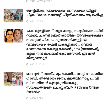
FEBRUARY 27, 2025
മെന്‍റലിസം പ്രമേയമായ സൈക്കോ ത്രില്ലർ
ചിത്രം ‘ഡോ. ബെന്നറ്റ്’ ചിത്രീകരണം ആരംഭിച്ചു
MAY 1, 2025
കെ. മുരളീധരന് ആരോഗ്യം, സണ്ണിജോസഫിന്
റവന്യൂ, ചാണ്ടി ഉമ്മന് കായിക- യുവജനക്ഷേമം
സാധ്യത!! പി.കെ. കുഞ്ഞാലിക്കുട്ടിക്ക്
വ്യവസായം- ഐടി വകുപ്പുകൾ… റവന്യൂ
വേണമെന്ന് കേരള കോൺഗ്രസ് (ജോസഫ്),
കൃഷി നൽകാമെന്ന് കോൺഗ്രസ്, ഇടഞ്ഞ്
തിരുവഞ്ചൂർ
MAY 17, 2026
രാഹുലിന് താത്പര്യം കെസി… വെട്ടി സോണിയ
​ഗാന്ധി, തീരുമാനം ജനപക്ഷത്തിനൊപ്പം… വി
ഡി സതീശൻ മുഖ്യമന്ത്രിയാകും,
സത്യപ്രതിജ്ഞ ചൊവ്വാഴ്ച?- Pathram Online
Exclusive
MAY 8, 2026