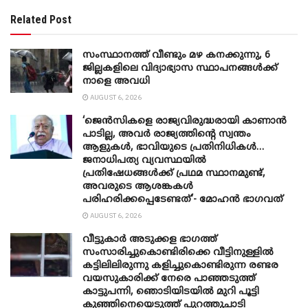
Related Post
സംസ്ഥാനത്ത് വീണ്ടും മഴ കനക്കുന്നു, 6
ജില്ലകളിലെ വിദ്യാഭ്യാസ സ്ഥാപനങ്ങൾക്ക്
നാളെ അവധി
AUGUST 6, 2026
‘ജെൻസികളെ രാജ്യവിരുദ്ധരായി കാണാൻ
പാടില്ല, അവർ രാജ്യത്തിന്റെ സ്വന്തം
ആളുകൾ, ഭാവിയുടെ പ്രതിനിധികൾ…
ജനാധിപത്യ വ്യവസ്ഥയിൽ
പ്രതിഷേധങ്ങൾക്ക് പ്രഥമ സ്ഥാനമുണ്ട്,
അവരുടെ ആശങ്കകൾ
പരിഹരിക്കപ്പെടേണ്ടത്’- മോഹൻ ഭാ​ഗവത്
AUGUST 6, 2026
വീട്ടുകാർ അ‌ടുക്കള ഭാ​ഗത്ത്
സംസാരിച്ചുകൊണ്ടിരിക്കെ വീട്ടിനുള്ളിൽ
കട്ടിലിലിരുന്നു കളിച്ചുകൊണ്ടിരുന്ന രണ്ടര
വയസുകാരിക്ക് നേരെ പാഞ്ഞടുത്ത്
കാട്ടുപന്നി, ‍ഞൊടിയി‌ടയിൽ മുറി പൂട്ടി
കുഞ്ഞിനെയെടുത്ത് പുറത്തുചാടി