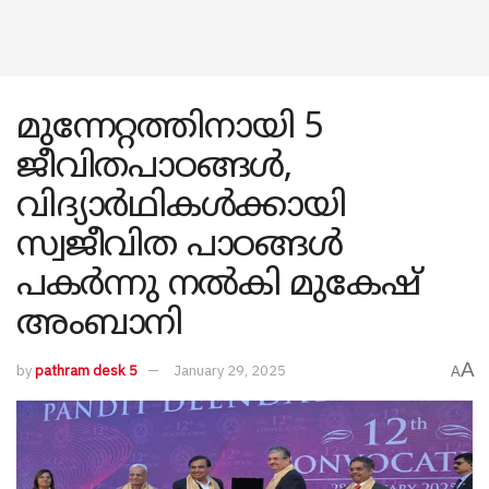
മുന്നേറ്റത്തിനായി 5
ജീവിതപാഠങ്ങൾ,
വിദ്യാർഥികൾക്കായി
സ്വജീവിത പാഠങ്ങൾ
പകർന്നു നൽകി മുകേഷ്
അംബാനി
A
by
pathram desk 5
January 29, 2025
A