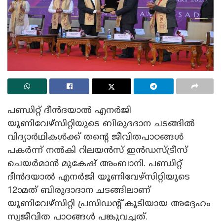
പണ്ഡിറ്റ് ദീൻദയാൽ എനർജി
യൂണിവേഴ്‌സിറ്റിയുടെ ബിരുദദാന ചടങ്ങിൽ
വിദ്യാർഥികൾക്ക് തന്റെ ജീവിതപാഠങ്ങൾ
പകർന്ന് നൽകി റിലയൻസ് ഇൻഡസ്ട്രീസ്
ചെയർമാൻ മുകേഷ് അംബാനി. പണ്ഡിറ്റ്
ദീൻദയാൽ എനർജി യൂണിവേഴ്‌സിറ്റിയുടെ
12ാമത് ബിരുദാദാന ചടങ്ങിലാണ്
യൂണിവേഴ്‌സിറ്റി പ്രസിഡന്റ് കൂടിയായ അദ്ദേഹം
സ്വജീവിത പാഠങ്ങൾ പങ്കുവച്ചത്.