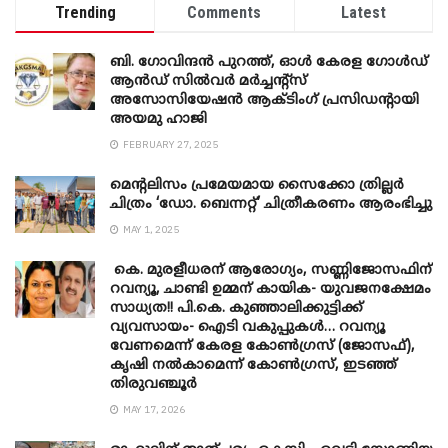
Trending
Comments
Latest
ബി. ​ഗോവിന്ദൻ പുറത്ത്, ഓൾ കേരള ഗോൾഡ്
ആൻഡ് സിൽവർ മർച്ചന്റ്സ്
അസോസിയേഷൻ ആക്ടിംഗ് പ്രസിഡന്റായി
അയമു ഹാജി
FEBRUARY 27, 2025
മെന്‍റലിസം പ്രമേയമായ സൈക്കോ ത്രില്ലർ
ചിത്രം ‘ഡോ. ബെന്നറ്റ്’ ചിത്രീകരണം ആരംഭിച്ചു
MAY 1, 2025
കെ. മുരളീധരന് ആരോഗ്യം, സണ്ണിജോസഫിന്
റവന്യൂ, ചാണ്ടി ഉമ്മന് കായിക- യുവജനക്ഷേമം
സാധ്യത!! പി.കെ. കുഞ്ഞാലിക്കുട്ടിക്ക്
വ്യവസായം- ഐടി വകുപ്പുകൾ… റവന്യൂ
വേണമെന്ന് കേരള കോൺഗ്രസ് (ജോസഫ്),
കൃഷി നൽകാമെന്ന് കോൺഗ്രസ്, ഇടഞ്ഞ്
തിരുവഞ്ചൂർ
MAY 17, 2026