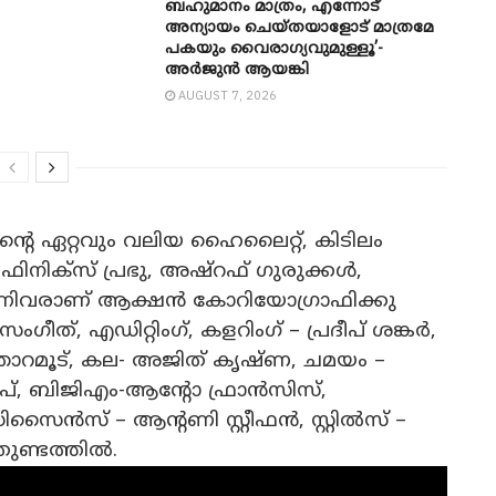
ബഹുമാനം മാത്രം, എന്നോട്
അന്യായം ചെയ്തയാളോട് മാത്രമേ
പകയും വൈരാഗ്യവുമുള്ളൂ’-
അർജുൻ ആയങ്കി
AUGUST 7, 2026
ൻ്റെ ഏറ്റവും വലിയ ഹൈലൈറ്റ്, കിടിലം
ഫിനിക്സ് പ്രഭു, അഷ്റഫ് ഗുരുക്കൾ,
നിവരാണ് ആക്ഷൻ കോറിയോഗ്രാഫിക്കു
ത്, എഡിറ്റിംഗ്, കളറിംഗ് – പ്രദീപ് ശങ്കർ,
റമൂട്, കല- അജിത് കൃഷ്ണ, ചമയം –
താപ്, ബിജിഎം-ആൻ്റോ ഫ്രാൻസിസ്,
ൈൻസ് – ആൻ്റണി സ്റ്റീഫൻ, സ്റ്റിൽസ് –
ുണ്ടത്തിൽ.