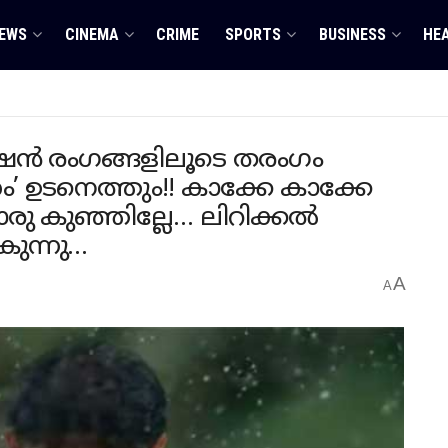
EWS
CINEMA
CRIME
SPORTS
BUSINESS
HE
ഷൻ രം​ഗങ്ങളിലൂടെ തരം​ഗം
’ ഉടനെത്തും!! കാക്കേ കാക്കേ
രു കുഞ്ഞില്ലേ… ലിറിക്കൽ
ുന്നു…
A
A