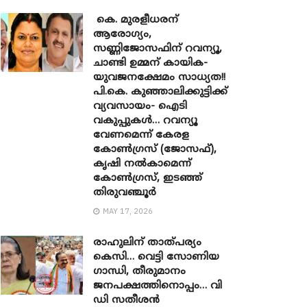
കെ. മുരളീധരന്
ആരോഗ്യം,
സണ്ണിജോസഫിന് റവന്യൂ,
ചാണ്ടി ഉമ്മന് കായിക-
യുവജനക്ഷേമം സാധ്യത!!
പി.കെ. കുഞ്ഞാലിക്കുട്ടിക്ക്
വ്യവസായം- ഐടി
വകുപ്പുകൾ… റവന്യൂ
വേണമെന്ന് കേരള
കോൺഗ്രസ് (ജോസഫ്),
കൃഷി നൽകാമെന്ന്
കോൺഗ്രസ്, ഇടഞ്ഞ്
തിരുവഞ്ചൂർ
MAY 17, 2026
രാഹുലിന് താത്പര്യം
കെസി… വെട്ടി സോണിയ ​
ഗാന്ധി, തീരുമാനം
ജനപക്ഷത്തിനൊപ്പം… വി
ഡി സതീശൻ