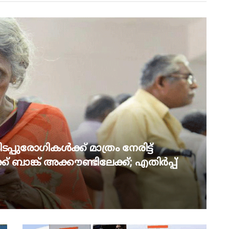
പ്പുരോഗികൾക്ക് മാത്രം നേരിട്ട്
് ബാങ്ക് അക്കൗണ്ടിലേക്ക്; എതിർപ്പ്