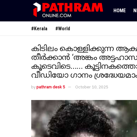
HOME
N
#Kerala
#World
കിടിലം കൊള്ളിക്കുന്ന ആക്
തീർക്കാൻ ‘അങ്കം അട്ടഹാസം
കൂടെവിടെ…… കൂട്ടിനകത്തൊ
വീഡിയോ ഗാനം ശ്രദ്ധേയമാക
by
pathram desk 5
October 10, 2025