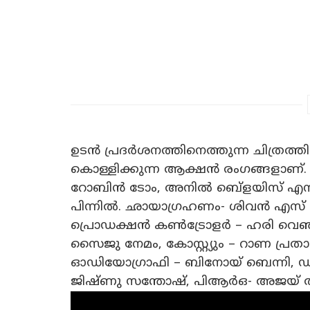
ഉടൻ പ്രദർശനത്തിനെത്തുന്ന ചിത്രത്തി
കൊള്ളിക്കുന്ന ആക്ഷൻ രംഗങ്ങളാണ്. 
റോബിൻ ടോം, അനിൽ ബെ്ളയിസ് എന്
പിന്നിൽ. ഛായാഗ്രഹണം- ശിവൻ എസ് സംഗീ
പ്രൊഡക്ഷൻ കൺട്രോളർ – ഹരി വെഞാ
സൈജു നേമം, കോസ്റ്റ്യും – റാണ പ്ര
ഓഡിയോഗ്രാഫി – ബിനോയ് ബെന്നി, ഡിസ
ജിഷ്ണു സന്തോഷ്, പിആർഒ- അജയ് ത