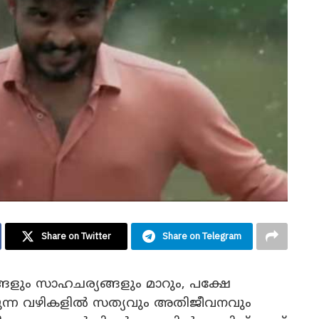
Share on Twitter
Share on Telegram
ങളും സാഹചര്യങ്ങളും മാറും, പക്ഷേ
ുന്ന വഴികളിൽ സത്യവും അതിജീവനവും