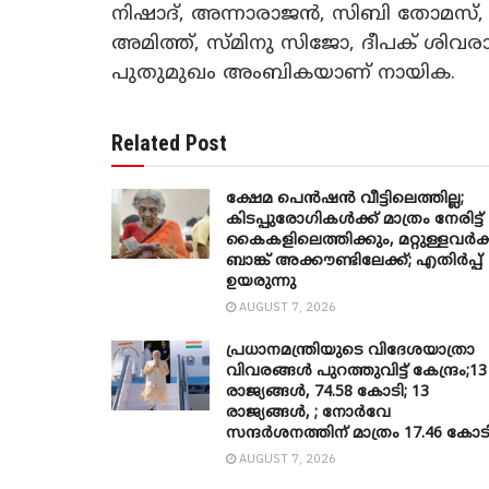
നിഷാദ്, അന്നാരാജൻ, സിബി തോമസ്, ന
അമിത്ത്, സ്മിനു സിജോ, ദീപക് ശിവര
പുതുമുഖം അംബികയാണ് നായിക.
Related Post
ക്ഷേമ പെൻഷൻ വീട്ടിലെത്തില്ല;
കിടപ്പുരോഗികൾക്ക് മാത്രം നേരിട്ട്
കൈകളിലെത്തിക്കും, മറ്റുള്ളവർക്
ബാങ്ക് അക്കൗണ്ടിലേക്ക്; എതിർപ്പ്
ഉയരുന്നു
AUGUST 7, 2026
പ്രധാനമന്ത്രിയുടെ വിദേശയാത്രാ
വിവരങ്ങൾ പുറത്തുവിട്ട് കേന്ദ്രം;13
രാജ്യങ്ങൾ, 74.58 കോടി; 13
രാജ്യങ്ങൾ, ; നോർവേ
സന്ദർശനത്തിന് മാത്രം 17.46 കോട
AUGUST 7, 2026