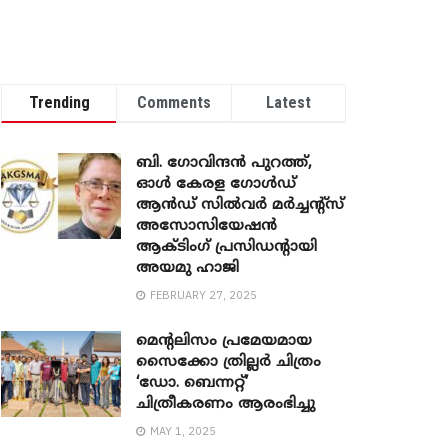
Trending
Comments
Latest
ബി. ​ഗോവിന്ദൻ പുറത്ത്,
ഓൾ കേരള ഗോൾഡ്
ആൻഡ് സിൽവർ മർച്ചന്റ്സ്
അസോസിയേഷൻ
ആക്ടിംഗ് പ്രസിഡന്റായി
അയമു ഹാജി
FEBRUARY 27, 2025
മെന്‍റലിസം പ്രമേയമായ
സൈക്കോ ത്രില്ലർ ചിത്രം
‘ഡോ. ബെന്നറ്റ്’
ചിത്രീകരണം ആരംഭിച്ചു
MAY 1, 2025