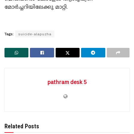
മോർച്ചറിയിലേക്കു മാറ്റി.
Tags:
suicide-alapuzha
pathram desk 5
BREAKING NEWS
Related Posts
നടക്കില്ല പാക്കിസ്ഥാനേ, ഏതുവഴി