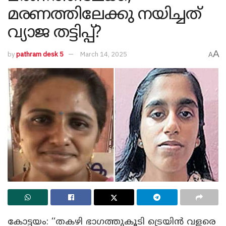
മരണത്തിലേക്കു നയിച്ചത്
വ്യാജ തട്ടിപ്പ്?
A
by
pathram desk 5
March 14, 2025
A
കോട്ടയം: ‘‘തകഴി ഭാഗത്തുകൂടി ട്രെയിൻ വളരെ