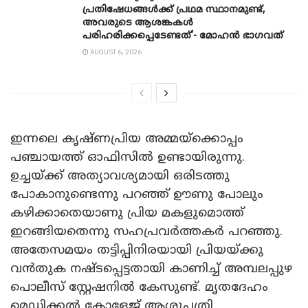
പ്രതിഷേധങ്ങൾക്ക് പ്രഥമ സ്ഥാനമുണ്ട്,
അവരുടെ ആശങ്കകൾ
പരിഹരിക്കപ്പെടേണ്ടത്’- മോഹൻ ഭാ​ഗവത്
AUGUST 6, 2026
ഇന്നലെ കൃഷ്ണപ്രിയ അമ്മയ്ക്കൊപ്പം
പഞ്ചായത്ത് ഓഫിസിൽ ഉണ്ടായിരുന്നു.
ഉച്ചയ്ക്ക് അത്യാവശ്യമായി ഒരിടത്തു
പോകാനുണ്ടെന്നു പറഞ്ഞ് ഊണു പോലും
കഴിക്കാതെയാണു പ്രിയ മകളുമൊത്ത്
ഇറങ്ങിയതെന്നു സഹപ്രവർത്തകർ പറഞ്ഞു.
അതേസമയം തട്ടിപ്പിനിരയായി പ്രിയയ്ക്കു
വൻതുക നഷ്ടപ്പെട്ടതായി കാണിച്ച് അമ്പലപ്പുഴ
പൊലീസ് സ്റ്റേഷനിൽ കേസുണ്ട്. മൃതദേഹം
മെഡിക്കൽ കോളേജ് ആശുപത്രി