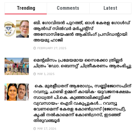
Trending
Comments
Latest
ബി. ​ഗോവിന്ദൻ പുറത്ത്, ഓൾ കേരള ഗോൾഡ്
ആൻഡ് സിൽവർ മർച്ചന്റ്സ്
അസോസിയേഷൻ ആക്ടിംഗ് പ്രസിഡന്റായി
അയമു ഹാജി
FEBRUARY 27, 2025
മെന്‍റലിസം പ്രമേയമായ സൈക്കോ ത്രില്ലർ
ചിത്രം ‘ഡോ. ബെന്നറ്റ്’ ചിത്രീകരണം ആരംഭിച്ചു
MAY 1, 2025
കെ. മുരളീധരന് ആരോഗ്യം, സണ്ണിജോസഫിന്
റവന്യൂ, ചാണ്ടി ഉമ്മന് കായിക- യുവജനക്ഷേമം
സാധ്യത!! പി.കെ. കുഞ്ഞാലിക്കുട്ടിക്ക്
വ്യവസായം- ഐടി വകുപ്പുകൾ… റവന്യൂ
വേണമെന്ന് കേരള കോൺഗ്രസ് (ജോസഫ്),
കൃഷി നൽകാമെന്ന് കോൺഗ്രസ്, ഇടഞ്ഞ്
തിരുവഞ്ചൂർ
MAY 17, 2026