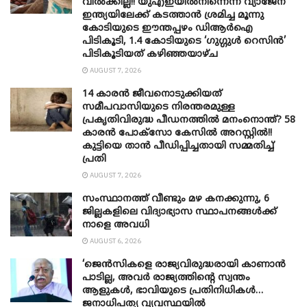
വിൽക്കില്ല!! യുഎഇയിൽനിന്നെന്ന വ്യാജേന
ഇന്ത്യയിലേക്ക് കടത്താൻ ശ്രമിച്ച മൂന്നു
കോടിയുടെ ഈന്തപ്പഴം ഡിആർഐ
പിടികൂടി, 1.4 കോടിയുടെ ‘ഗുഗ്ഗുൾ റെസിൻ’
പിടികൂടിയത് കഴിഞ്ഞയാഴ്ച
AUGUST 7, 2026
14 കാരൻ ജീവനൊടുക്കിയത്
സമീപവാസിയുടെ നിരന്തരമുള്ള
പ്രകൃതിവിരുദ്ധ പീഡനത്തിൽ മനംനൊന്ത്? 58
കാരൻ പോക്സോ കേസിൽ അറസ്റ്റിൽ!!
കുട്ടിയെ താൻ പീഡിപ്പിച്ചതായി സമ്മതിച്ച്
പ്രതി
AUGUST 7, 2026
സംസ്ഥാനത്ത് വീണ്ടും മഴ കനക്കുന്നു, 6
ജില്ലകളിലെ വിദ്യാഭ്യാസ സ്ഥാപനങ്ങൾക്ക്
നാളെ അവധി
AUGUST 6, 2026
‘ജെൻസികളെ രാജ്യവിരുദ്ധരായി കാണാൻ
പാടില്ല, അവർ രാജ്യത്തിന്റെ സ്വന്തം
ആളുകൾ, ഭാവിയുടെ പ്രതിനിധികൾ…
ജനാധിപത്യ വ്യവസ്ഥയിൽ