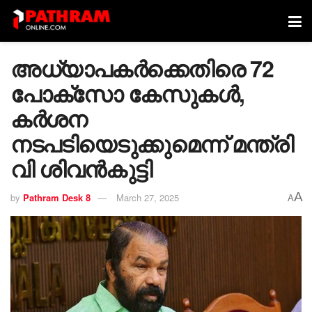
അധ്യാപകർക്കെതിരെ 72
പോക്‌സോ കേസുകൾ,
കർശന
നടപടിയെടുക്കുമെന്ന് മന്ത്രി
വി ശിവൻകുട്ടി
A
by
Pathram Desk 8
March 27, 2025
A