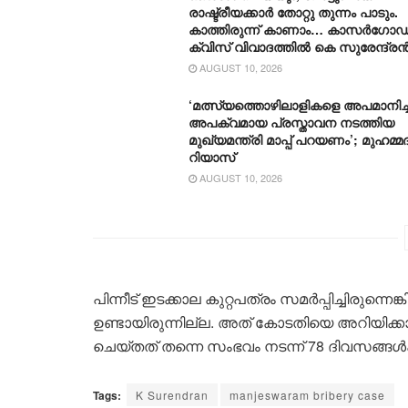
രാഷ്ട്രീയക്കാർ തോറ്റു തുന്നം പാടും.
കാത്തിരുന്ന് കാണാം… കാസർഗോഡ
ക്വിസ് വിവാദത്തിൽ കെ സുരേന്ദ്ര
AUGUST 10, 2026
‘മത്സ്യത്തൊഴിലാളികളെ അപമാനിച്ച
അപക്വമായ പ്രസ്താവന നടത്തിയ
മുഖ്യമന്ത്രി മാപ്പ് പറയണം’; മുഹമ്മദ
റിയാസ്
AUGUST 10, 2026
പിന്നീട് ഇടക്കാല കുറ്റപത്രം സമർപ്പിച്ചിരുന്നെ
ഉണ്ടായിരുന്നില്ല. അത് കോടതിയെ അറിയിക്കാ
ചെയ്തത് തന്നെ സംഭവം നടന്ന് 78 ദിവസങ്ങൾക്
Tags:
K Surendran
manjeswaram bribery case