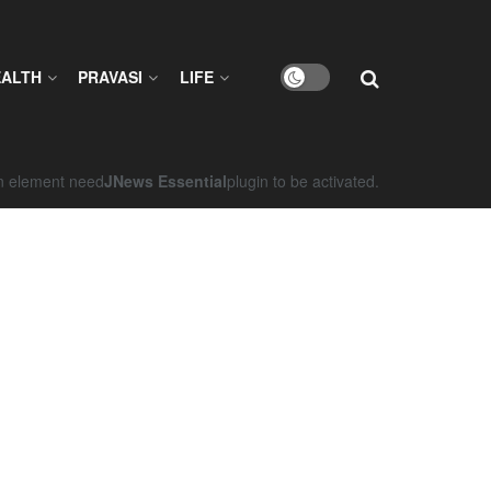
EALTH
PRAVASI
LIFE
on element need
JNews Essential
plugin to be activated.