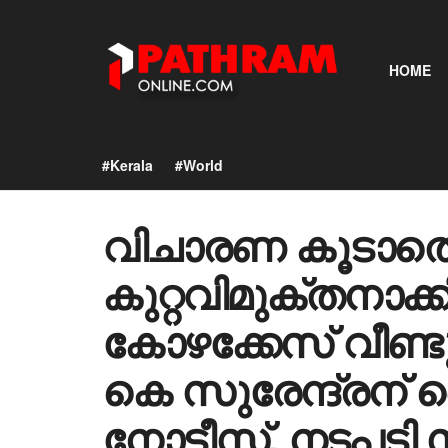
HOME
#Kerala
#World
വിചാരണ കൂടാതെ
കുറ്റവിമുക്തനാക
കോഴക്കേസ് വീണ്ടും
കെ സുരേന്ദ്രന്
നോട്ടീസ്, നടപടി