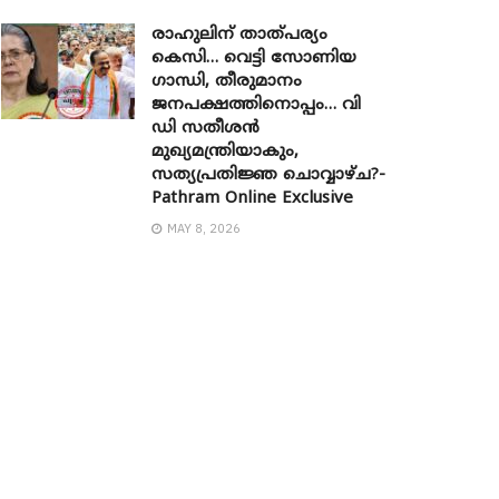
രാഹുലിന് താത്പര്യം
കെസി… വെട്ടി സോണിയ ​
ഗാന്ധി, തീരുമാനം
ജനപക്ഷത്തിനൊപ്പം… വി
ഡി സതീശൻ
മുഖ്യമന്ത്രിയാകും,
സത്യപ്രതിജ്ഞ ചൊവ്വാഴ്ച?-
Pathram Online Exclusive
MAY 8, 2026