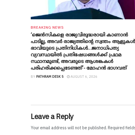
BREAKING NEWS
‘ജെൻസികളെ രാജ്യവിരുദ്ധരായി കാണാൻ
പാടില്ല, അവർ രാജ്യത്തിന്റെ സ്വന്തം ആളുകൾ
ഭാവിയുടെ പ്രതിനിധികൾ…ജനാധിപത്യ
വ്യവസ്ഥയിൽ പ്രതിഷേധങ്ങൾക്ക് പ്രഥമ
സ്ഥാനമുണ്ട്, അവരുടെ ആശങ്കകൾ
പരിഹരിക്കപ്പെടേണ്ടത്’- മോഹൻ ഭാ​ഗവത്
BY
PATHRAM DESK 5
AUGUST 6, 2026
Leave a Reply
Your email address will not be published.
Required fiel