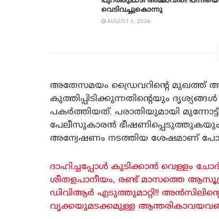
പുറത്തുചാടി അമ്മാവൻ!! പന്നിയെ
വെടിവച്ചുകൊന്നു
AUGUST 6, 2026
അതേസമയം ഡ്രൈവറിന്റെ മുഖത്ത് അടിക
കുത്തിപ്പിടിക്കുന്നതിന്റെയും ദൃശ്യങ
പകർത്തിയത്. പരാതിയുമായി മുന്നോട്
പേലീസുകാരൻ ഭീഷണിപ്പെടുത്തുകയു
അന്വേഷണം നടത്തിയ ശേഷമാണ് പോലീസ
ദാഹിച്ചപ്പോൾ കുടിക്കാൻ വെള്ളം ചോദ
ശീതളപാനീയം, രണ്ട് മാസത്തെ ആസൂത്
ഡിവിആർ എടുത്തുമാറ്റി!! അൻസിലിന്റ
വൃക്കയുമടക്കമുള്ള ആന്തരികാവയവങ്ങൾ ത