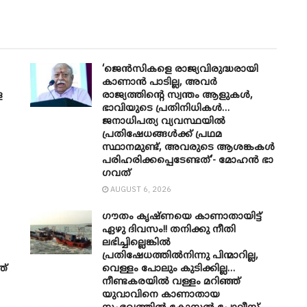
‘ജെൻസികളെ രാജ്യവിരുദ്ധരായി
കാണാൻ പാടില്ല, അവർ
െ
രാജ്യത്തിന്റെ സ്വന്തം ആളുകൾ,
ഭാവിയുടെ പ്രതിനിധികൾ…
ജനാധിപത്യ വ്യവസ്ഥയിൽ
പ്രതിഷേധങ്ങൾക്ക് പ്രഥമ
സ്ഥാനമുണ്ട്, അവരുടെ ആശങ്കകൾ
പരിഹരിക്കപ്പെടേണ്ടത്’- മോഹൻ ഭാ​
ഗവത്
AUGUST 6, 2026
ഗൗതം കൃഷ്ണയെ കാണാതായിട്ട്
ഏഴു ദിവസം!! തനിക്കു നീതി
ലഭിച്ചില്ലെങ്കിൽ
പ്രതിഷേധത്തിൽനിന്നു പിന്മാറില്ല,
ത്
വെള്ളം പോലും കുടിക്കില്ല…
നീണ്ടകരയിൽ വള്ളം മറിഞ്ഞ്
യുവാവിനെ കാണാതായ