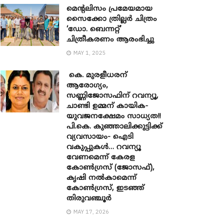
മെന്‍റലിസം പ്രമേയമായ
സൈക്കോ ത്രില്ലർ ചിത്രം
‘ഡോ. ബെന്നറ്റ്’
ചിത്രീകരണം ആരംഭിച്ചു
MAY 1, 2025
കെ. മുരളീധരന്
ആരോഗ്യം,
സണ്ണിജോസഫിന് റവന്യൂ,
ചാണ്ടി ഉമ്മന് കായിക-
യുവജനക്ഷേമം സാധ്യത!!
പി.കെ. കുഞ്ഞാലിക്കുട്ടിക്ക്
വ്യവസായം- ഐടി
വകുപ്പുകൾ… റവന്യൂ
വേണമെന്ന് കേരള
കോൺഗ്രസ് (ജോസഫ്),
കൃഷി നൽകാമെന്ന്
കോൺഗ്രസ്, ഇടഞ്ഞ്
തിരുവഞ്ചൂർ
MAY 17, 2026