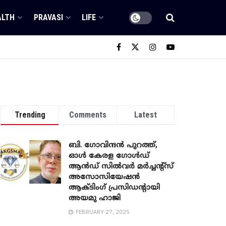
ALTH
PRAVASI
LIFE
Trending
Comments
Latest
ബി. ​ഗോവിന്ദൻ പുറത്ത്,
ഓൾ കേരള ഗോൾഡ്
ആൻഡ് സിൽവർ മർച്ചന്റ്സ്
അസോസിയേഷൻ
ആക്ടിംഗ് പ്രസിഡന്റായി
അയമു ഹാജി
FEBRUARY 27, 2025