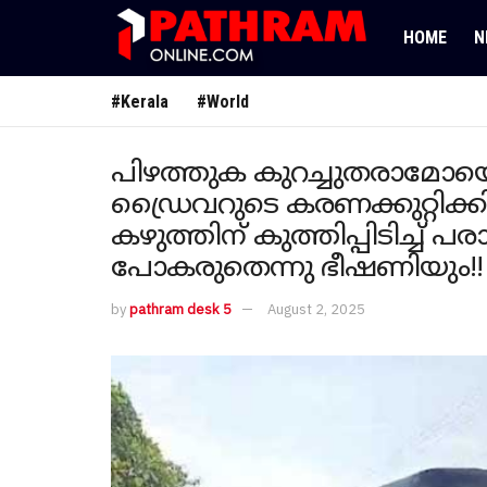
HOME
N
#Kerala
#World
പിഴത്തുക കുറച്ചുതരാമോയെ
ഡ്രൈവറുടെ കരണക്കുറ്റിക്കി
കഴുത്തിന് കുത്തിപ്പിടിച്ച് പ
പോകരുതെന്നു ഭീഷണിയും!! ഉ
by
pathram desk 5
August 2, 2025