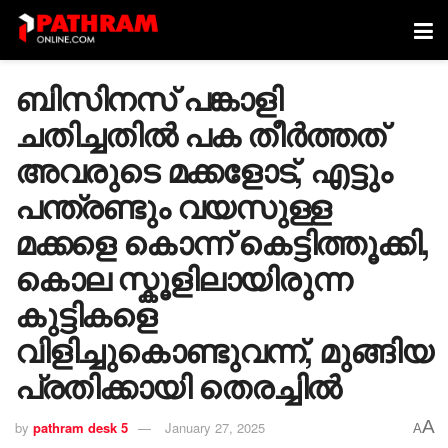
ബിസിനസ് പങ്കാളി
ചതിച്ചതിൽ പക തീർത്തത്
അവരുടെ മക്കളോട്, എട്ടും
പന്ത്രണ്ടും വയസുള്ള
മക്കളെ കൊന്ന് കെട്ടിത്തൂക്കി,
കൊല സ്കൂളിലായിരുന്ന
കുട്ടികളെ
വിളിച്ചുകൊണ്ടുവന്ന്, മുങ്ങിയ
പ്രതിക്കായി തെരച്ചിൽ
A
by
pathram desk 5
January 27, 2025
A