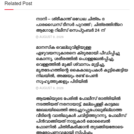
Related Post
നാനി – ശ്രീകാന്ത് ഒഡേല ചിത്രം ദ
പാരഡൈസ് ടീസർ പുറത്ത് ; ചിത്രത്തിൻ്റെ
ആഗോള റിലീസ് സെപ്റ്റംബർ 24 ന്
AUGUST 9, 2026
മാനസിക വെല്ലുവിളിയുള്ള
ഏഴുവയസുകാരനെ ക്രൂരമായി പീഡിപ്പിച്ചു
കൊന്നു, ശരീരത്തില്‍ പൊള്ളലേല്‍പ്പിച്ചു,
വെള്ളത്തില്‍ മുക്കി ശ്വാസം മുട്ടിച്ചു,
മൃതദേഹത്തിന്റെ കൈകാലുപകള്‍ കൂട്ടിക്കെട്ടിയ
നിലയില്‍, അമ്മയും രണ്ട് പെണ്‍
സുഹൃത്തുക്കളും പിടിയില്‍
AUGUST 9, 2026
ആയങ്കിയുടെ പേരിൽ പോലീസ് രാത്രിയിൽ
നടത്തിയത് നരനായാട്ട്, മല്ലപ്പള്ളി കാട്ടമല
മേഖലയിലെത്തി അടച്ചുറപ്പുപോലുമില്ലാത്ത
വീടിന്റെ വാതിലുകൾ ചവിട്ടിത്തുറന്നു, പോലീസ്
പിൻവാ‌ങ്ങിയത് നാട്ടുകാർ മൊബൈൽ
ഫോണിൽ ചിത്രീകരിക്കാൻ തുടങ്ങിയതോടെ-
ആരോപണവുമായി സിപിഎം