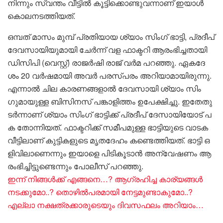
നി​ന്നും സ്വ​ന്തം വീ​ട്ടി​ൽ കൂ​ട്ടി​ക്കൊ​ണ്ടു​വ​ന്നാ​ണ് ഇ​യാ​ൾ
കൊ​ല​ന​ട​ത്തി​യ​ത്.
ഒ​മ്പ​ത് മാ​സം മു​മ്പ് പ്ര​തി​യാ​യ ശ്യാം ​സിം​ഗ് ഭാ​ട്ടി, പ്ര​ദീ​പ്
ദേ​വ​സാ​യി​യു​മാ​യി ചേ​ർ​ന്ന് വ​ള ഫാ​ക്ട​റി ആ​രം​ഭി​ച്ച​താ​യി
ഡി​സി​പി (വെ​സ്റ്റ്) രാ​ജ​ർ​ഷി രാ​ജ് വ​ർ​മ പ​റ​ഞ്ഞു. ഏ​ക​ദേ​
ശം 20 വ​ർ​ഷ​മാ​യി അ​വ​ർ പ​ര​സ്പ​രം അ​റി​യാ​മാ​യി​രു​ന്നു.
എ​ന്നാ​ൽ ചി​ല കാ​ര​ണ​ങ്ങ​ളാ​ൽ ദേ​വ​സാ​യി ശ്യാം ​സിം​
ഗുമായുള്ള ബി​സി​ന​സ് പ​ങ്കാ​ളി​ത്തം ഉ​പേ​ക്ഷി​ച്ചു. ഇ​തേ​തു​
ട​ർ​ന്നാ​ണ് ശ്യാം ​സിം​ഗ് ഭാ​ട്ടി​ക്ക് പ്ര​ദീ​പ് ദേ​സാ​യി​യോ​ട് പ​
ക തോ​ന്നി​യ​ത്. ഫാ​ക്ട​റി​ക്ക് സ​മീ​പ​മു​ള്ള ഭാ​ട്ടി​യു​ടെ വാ​ട​ക
വീ​ട്ടി​ലാ​ണ് കു​ട്ടി​ക​ളു​ടെ മൃ​ത​ദേ​ഹം ക​ണ്ടെ​ത്തി​യ​ത്. ഭാ​ട്ടി ഒ​
ളി​വി​ലാ​ണെ​ന്നും ഇ​യാ​ളെ പി​ടി​കൂ​ടാ​ൻ അ​ന്വേ​ഷ​ണം ആ​
രം​ഭി​ച്ചി​ട്ടു​ണ്ടെ​ന്നും പോ​ലീ​സ് പ​റ​ഞ്ഞു.
ഇന്ന് നിങ്ങൾക്ക് എങ്ങനെ…? ആഗ്രഹിച്ച കാര്യങ്ങൾ
നടക്കുമോ..? തൊഴിൽപരമായി നേട്ടമുണ്ടാകുമോ..?
എല്ലാ നക്ഷത്രക്കാരുടെയും ദിവസഫലം അറിയാം…