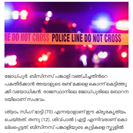
ജോ​ധ്പു​ർ: ബി​സി​ന​സ് പ​ങ്കാ​ളി വ​ഞ്ചി​ച്ച​തി​ൻറെ
പകതീർക്കാൻ അ​യാ​ളു​ടെ ര​ണ്ട് മ​ക്ക​ളെ കൊ​ന്ന് കെ​ട്ടി​ത്തൂ​
ക്കി വ​യോ​ധി​ക​ൻ. രാ​ജ​സ്ഥാ​നി​ലെ ജോ​ധ്പു​രി​ലെ ബോ​റ​ന​
ട​യി​ലാ​ണ് സം​ഭ​വം.
ശ്യാം ​സിം​ഗ് ഭാ​ട്ടി (70) എ​ന്ന​യാ​ളാ​ണ് ഈ ക്രൂരകൃ​ത്യം
ചെയ്ത​ത്. ത​ന്നു (12), ശി​വ്‌​പാ​ൽ (എ​ട്ട്) എ​ന്നി​വ​രാ​ണ് കൊ​
ല്ല​പ്പെ​ട്ട​ത്. ബി​സി​ന​സ് പ​ങ്കാ​ളിയുടെ കു​ട്ടി​ക​ളെ സ്കൂ​ളി​ൽ