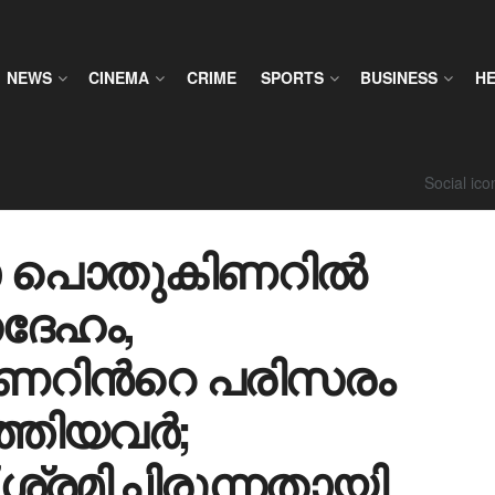
NEWS
CINEMA
CRIME
SPORTS
BUSINESS
H
Social ic
ഭാ പൊതുകിണറിൽ
തദേഹം,
ിണറിന്‍റെ പരിസരം
ത്തിയവർ;
്രമിച്ചിരുന്നതായി