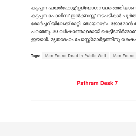
കട്ടപ്പന ഫയർഫോഴ്സ് ഉദ്യോഗസ്ഥരെത്തിയാണ് ക
കട്ടപ്പന പോലീസ് ഇൻക്വസ്റ്റ് നടപടികൾ പൂർത
മോർച്ചറിയിലേക്ക് മാറ്റി. ഞായറാഴ്ച ജോമോൻ ആ
പറഞ്ഞു. 20 വർഷത്തോളമായി കെട്ടിടനിർമ്മ
ഇയാൾ. മൃതദേഹം പോസ്റ്റ്മോർട്ടത്തിനു ശേഷം ബ
Tags:
Man Found Dead in Public Well
Man Found 
Pathram Desk 7