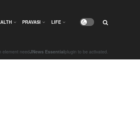
EALTH
PRAVASI
LIFE
on element need
JNews Essential
plugin to be activated.