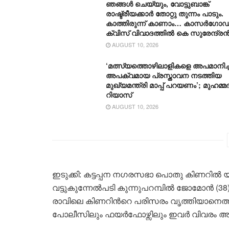
ഞങ്ങൾ ചെയ്യും, വോട്ടുബാങ്ക്
രാഷ്ട്രീയക്കാർ തോറ്റു തുന്നം പാടും.
കാത്തിരുന്ന് കാണാം… കാസർഗോഡ
ക്വിസ് വിവാദത്തിൽ കെ സുരേന്ദ്ര
AUGUST 10, 2026
‘മത്സ്യത്തൊഴിലാളികളെ അപമാനിച്ച
അപക്വമായ പ്രസ്താവന നടത്തിയ
മുഖ്യമന്ത്രി മാപ്പ് പറയണം’; മുഹമ്മദ
റിയാസ്
AUGUST 10, 2026
ഇടുക്കി: കട്ടപ്പന നഗരസഭാ പൊതു കിണറിൽ യ
വട്ടുകുന്നേൽപടി കുന്നുപറമ്പിൽ ജോമോൻ (38
രാവിലെ കിണറിന്‍റെ പരിസരം വൃത്തിയാനെത
പോലീസിലും ഫയർഫോഴ്സിലും ഇവർ വിവരം അറി