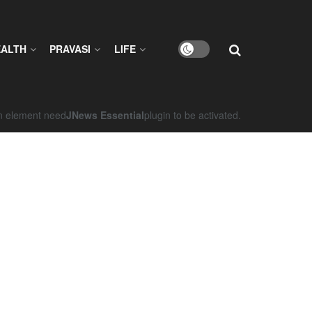
EALTH
PRAVASI
LIFE
on element need
JNews Essential
plugin to be activated.