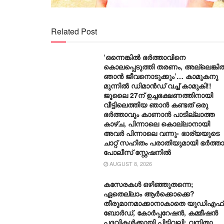
Related Post
‘ഒന്നെങ്കിൽ ഭർത്താവിനെ
കൊലപ്പെടുത്തി തരണം, അല്ലെങ്കി
ഞാൻ ജീവനൊടുക്കും’… കാമുകനു
മുന്നിൽ ഡിമാൻഡ് വച്ച് കാമുകി!!
ജൂലൈ 27ന് ഉച്ചഭക്ഷണത്തിനായി
വീട്ടിലെത്തിയ ഞാൻ കണ്ടത് ഒരു
ഭർത്താവും കാണാൻ പാടില്ലാത്ത
കാഴ്ച, പിന്നാലെ കൊല്ലാനായി
അവർ പിന്നാലെ വന്നു- ഭാര്യയുടെ
ചാറ്റ് സഹിതം പരാതിയുമായി ഭർത്താ
പോലീസ് സ്റ്റേഷനിൽ
AUGUST 8, 2026
കസേരകൾ ഒഴിഞ്ഞുതന്നെ;
ഏതെല്ലാം ആർക്കൊക്കെ?
തീരുമാനമാക്കാനാകാതെ യുഡിഎഫ്
ബോർഡ്, കോർപ്പറേഷൻ, കമ്മീഷൻ
പദവികൾക്കായി പിടിവലി; വനിതാ