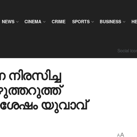
NEWS
CINEMA
CRIME
SPORTS
BUSINESS
H
Social ic
ന നിരസിച്ച
ുത്തറുത്ത്
യശേഷം യുവാവ്
A
A