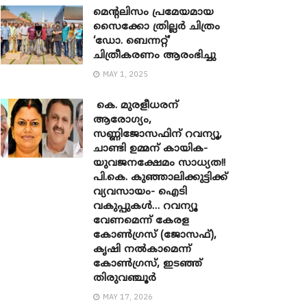
മെന്‍റലിസം പ്രമേയമായ
സൈക്കോ ത്രില്ലർ ചിത്രം
‘ഡോ. ബെന്നറ്റ്’
ചിത്രീകരണം ആരംഭിച്ചു
MAY 1, 2025
കെ. മുരളീധരന്
ആരോഗ്യം,
സണ്ണിജോസഫിന് റവന്യൂ,
ചാണ്ടി ഉമ്മന് കായിക-
യുവജനക്ഷേമം സാധ്യത!!
പി.കെ. കുഞ്ഞാലിക്കുട്ടിക്ക്
വ്യവസായം- ഐടി
വകുപ്പുകൾ… റവന്യൂ
വേണമെന്ന് കേരള
കോൺഗ്രസ് (ജോസഫ്),
കൃഷി നൽകാമെന്ന്
കോൺഗ്രസ്, ഇടഞ്ഞ്
തിരുവഞ്ചൂർ
MAY 17, 2026