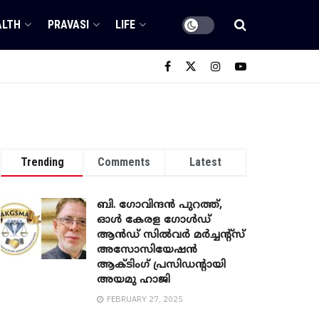
ALTH
PRAVASI
LIFE
Trending
Comments
Latest
ബി. ​ഗോവിന്ദൻ പുറത്ത്,
ഓൾ കേരള ഗോൾഡ്
ആൻഡ് സിൽവർ മർച്ചന്റ്സ്
അസോസിയേഷൻ
ആക്ടിംഗ് പ്രസിഡന്റായി
അയമു ഹാജി
FEBRUARY 27, 2025