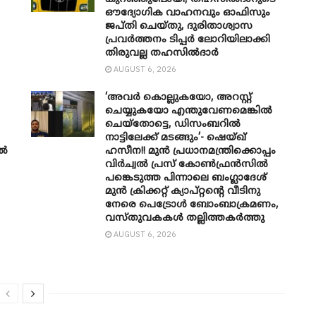
ഔദ്യോ​ഗിക വാഹനവും ഓഫിസും
ജപ്തി ചെയ്തു, ദുരിതാശ്വാസ
പ്രവർത്തനം ടിപ്പർ ലോറിയിലാക്കി
തിരുവല്ല തഹസിൽദാർ
AUGUST 6, 2026
‘അവർ കൊല്ലുകയോ, അറസ്റ്റ്
ചെയ്യുകയോ എന്തുവേണമെങ്കിൽ
ചെയ്തോട്ടെ, ഡിസംബറിൽ
നാട്ടിലേക്ക് മടങ്ങും’- ഷെയ്ഖ്
ാൽ
ഹസീന!! മുൻ പ്രധാനമന്ത്രിക്കൊപ്പം
വിർച്വൽ പ്രസ് കോൺഫ്രൻസിൽ
പങ്കെടുത്ത പിന്നാലെ ബംഗ്ലാദേശ്
മുൻ ക്രിക്കറ്റ് ക്യാപ്റ്റന്റെ വീടിനു
നേരെ പെട്രോൾ ബോംബാക്രമണം,
വസ്തുവകകൾ തല്ലിത്തകർത്തു
AUGUST 6, 2026