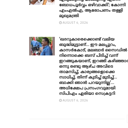
ബോധപൂർവ്വം ഒഴിവാക്കി‘; കോന്നി
എംഎൽഎ, ആരോപണം തള്ളി
മുഖ്യമന്ത്രി
AUGUST 6, 2026
‘ഖദറുകാരെക്കൊണ്ട് വലിയ
ബുദ്ധിമുട്ടാണ്… ഈ മലപ്പുറം,
കാസർകോട്, മലബാർ സൈഡിൽ
നിന്നൊക്കെ ബസ് പിടിച്ച് വന്ന്
ഇറങ്ങുകയാണ്, ഇറങ്ങി കഴിഞ്ഞ
ഒന്നു രണ്ടു ആഴ്ച അവിടെ
താമസിച്ച്, കാര്യങ്ങളൊക്കെ
സാധിച്ച്, തിന്ന് കുടിച്ച് മുടിച്ച്…
ബാക്കി ഞാൻ പറയുന്നില്ല’…
അധിക്ഷേപ പ്രസംഗവുമായി
സിപിഎം ഏരിയാ സെക്രട്ടറി
AUGUST 6, 2026