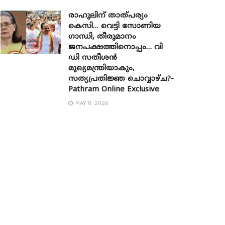
രാഹുലിന് താത്പര്യം
കെസി… വെട്ടി സോണിയ ​
ഗാന്ധി, തീരുമാനം
ജനപക്ഷത്തിനൊപ്പം… വി
ഡി സതീശൻ
മുഖ്യമന്ത്രിയാകും,
സത്യപ്രതിജ്ഞ ചൊവ്വാഴ്ച?-
Pathram Online Exclusive
MAY 8, 2026