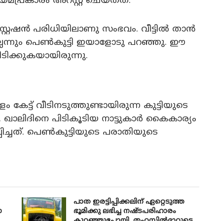
മപ്രകാരം അറസ്റ്റ് ചെയ്തത്.
റ്റേഷൻ പരിധിയിലാണു സംഭവം. വീട്ടിൽ താൻ
്ലെന്നും പെൺകുട്ടി ഇയാളോടു പറഞ്ഞു. ഈ
ിക്കുകയായിരുന്നു.
േട്ട് വീടിനടുത്തുണ്ടായിരുന്ന കുട്ടിയുടെ
ഖാലിദിനെ പിടികൂടിയ നാട്ടുകാർ കൈകാര്യം
ചത്. പെൺകുട്ടിയുടെ പരാതിയുടെ
പാത ഇരട്ടിപ്പിക്കലിന് ഏറ്റെടുത്ത
ോ
ഭൂമിക്കു ലഭിച്ച നഷ്ടപരിഹാരം
കുറഞ്ഞുപോയി, തഹസിൽദാറുടെ