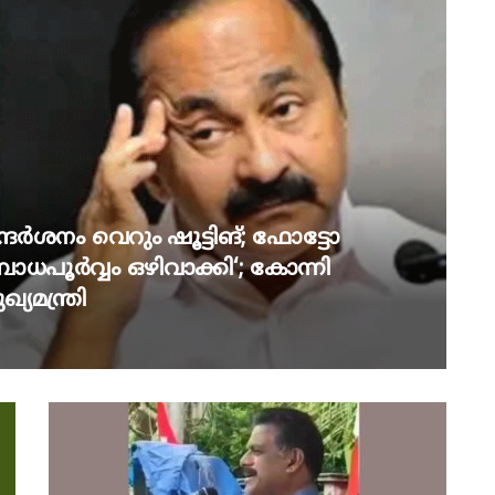
ന്ദർശനം വെറും ഷൂട്ടിങ്; ഫോട്ടോ
ബോധപൂർവ്വം ഒഴിവാക്കി‘; കോന്നി
മന്ത്രി