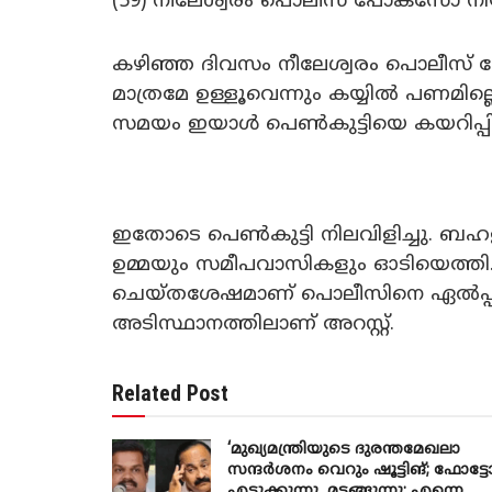
(59) നീലേശ്വരം പൊലീസ് പോക്സോ നിയ
കഴിഞ്ഞ ദിവസം നീലേശ്വരം പൊലീസ് സ്
മാത്രമേ ഉള്ളൂവെന്നും കയ്യിൽ പണമില
സമയം ഇയാൾ പെൺകുട്ടിയെ കയറിപ്പിട
ഇതോടെ പെൺകുട്ടി നിലവിളിച്ചു. ബഹളം ക
ഉമ്മയും സമീപവാസികളും ഓടിയെത്തി. 
ചെയ്തശേഷമാണ് പൊലീസിനെ ഏൽപ്പിച്
അടിസ്ഥാനത്തിലാണ് അറസ്റ്റ്.
Related Post
‘മുഖ്യമന്ത്രിയുടെ ദുരന്തമേഖലാ
സന്ദർശനം വെറും ഷൂട്ടിങ്; ഫോട്ട
എടുക്കുന്നു, മടങ്ങുന്നു; എന്നെ