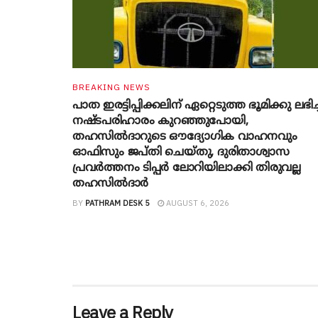
BREAKING NEWS
പാത ഇരട്ടിപ്പിക്കലിന് ഏറ്റെടുത്ത ഭൂമിക്കു ലഭിച
നഷ്ടപരിഹാരം കുറഞ്ഞുപോയി,
തഹസിൽദാറുടെ ഔദ്യോ​ഗിക വാഹനവും
ഓഫിസും ജപ്തി ചെയ്തു, ദുരിതാശ്വാസ
പ്രവർത്തനം ടിപ്പർ ലോറിയിലാക്കി തിരുവല്ല
തഹസിൽദാർ
BY
PATHRAM DESK 5
AUGUST 6, 2026
Leave a Reply