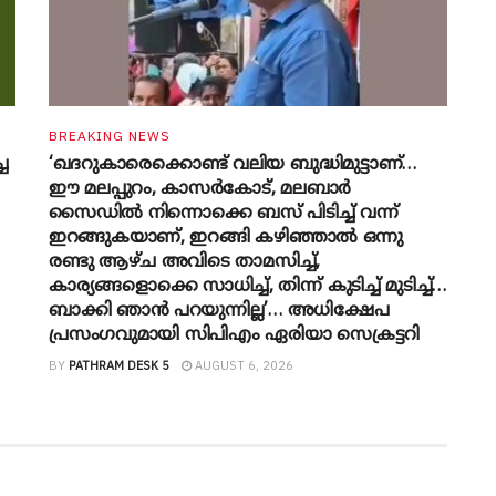
BREAKING NEWS
്ച
‘ഖദറുകാരെക്കൊണ്ട് വലിയ ബുദ്ധിമുട്ടാണ്…
ഈ മലപ്പുറം, കാസർകോട്, മലബാർ
സൈഡിൽ നിന്നൊക്കെ ബസ് പിടിച്ച് വന്ന്
ഇറങ്ങുകയാണ്, ഇറങ്ങി കഴിഞ്ഞാൽ ഒന്നു
രണ്ടു ആഴ്ച അവിടെ താമസിച്ച്,
കാര്യങ്ങളൊക്കെ സാധിച്ച്, തിന്ന് കുടിച്ച് മുടിച്ച്…
ബാക്കി ഞാൻ പറയുന്നില്ല’… അധിക്ഷേപ
പ്രസംഗവുമായി സിപിഎം ഏരിയാ സെക്രട്ടറി
BY
PATHRAM DESK 5
AUGUST 6, 2026