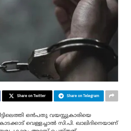
Share on Twitter
Share on Telegram
ട്ടിലെത്തി ഒൻപതു വയസ്സുകാരിയെ
 കൊടക്കാട് വെള്ളച്ചാൽ സി.പി. ഖാലിദിനെയാണ്