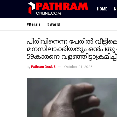
HOME
N
#Kerala
#World
പിരിവിനെന്ന പേരിൽ വീട്ടിലെത്
മനസിലാക്കിയതും ഒൻപതു വയ
59കാരനെ വളഞ്ഞിട്ടാക്രമിച്ച്
by
Pathram Desk 8
October 21, 2025