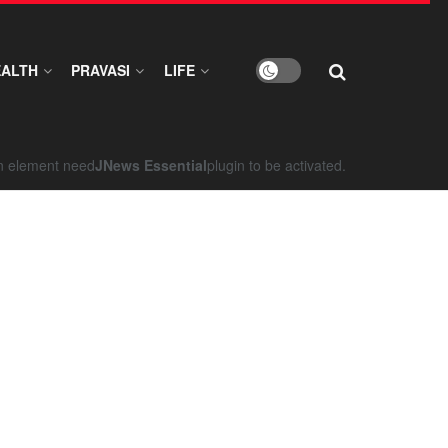
EALTH
PRAVASI
LIFE
on element need
JNews Essential
plugin to be activated.