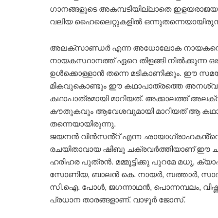
ഗാനങ്ങളുടെ അകമ്പടിയില്ലാതെ ഇളയരാജയുട
വലിയ ഹൈലൈറ്റുകളിൽ ഒന്നുതന്നെയായിരുന്
അലക്സാണ്ഡർ എന്ന അധോലോക നായകനെയാണ് മ
നായകസ്ഥാനത്ത് ഏറെ തിളങ്ങി നിൽക്കുന്ന ഒ
ഉൾക്കൊള്ളാൻ തന്നെ മടികാണിക്കും. ഈ സ
മികവുകൊണ്ടും ഈ കഥാപാത്രത്തെ അനശ്വര
കഥാപാത്രമായി മാറിയത്. അക്കാലത്ത് അലക്
കൗതുകവും ആവേശവുമായി മാറിയത് ആ കഥാ
തന്നെയായിരുന്നു.
ജയനൻ വിൻസൻ്റ് എന്ന ഛായാഗ്രാഹകൻ്റെ 
രചയിതാവായ ഷിബു ചക്രവർത്തിയാണ് ഈ ചിത്രത
ഹരിഹര പുത്രൻ. മമ്മൂട്ടിക്കു പുറമേ മധു, 
സോണിയ, ബാലൻ കെ. നായർ, മ്പത്താർ, സാദിഖ്
സി.ഐ. പോൾ, ജഗന്നാഥൻ, പൊന്നമ്പലം, വിഷ്ണ
പ്രധാന താരങ്ങളാണ്. വാഴൂർ ജോസ്.