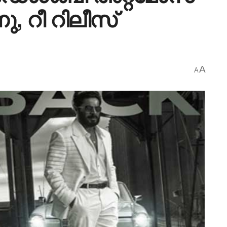
ു, റീ റിലീസ്
A
A