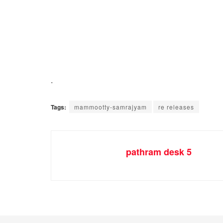
.
Tags:
mammootty-samrajyam
re releases
pathram desk 5