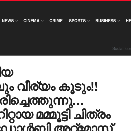
NEWS
CINEMA
CRIME
SPORTS
BUSINESS
H
Social ic
ിയ
ും വീര്യം കൂടും!!
ച്ചെത്തുന്നു…
റായ മമ്മൂട്ടി ചിത്രം
k ഡോൾബി അറ്റ്മോസ്