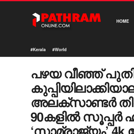
HOME
#Kerala
#World
പഴയ വീഞ്ഞ് പുത
കുപ്പിയിലാക്കിയാല
അലക്സാണ്ടർ തിരി
90കളിൽ സൂപ്പർ ഹിറ്
‘സാമ്രാജ്യം’ 4