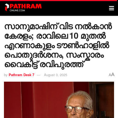
സാനുമാഷിന് വിട നൽകാൻ
കേരളം; രാവിലെ 10 മുതൽ
എറണാകുളം ടൗണ്‍ഹാളിൽ
പൊതുദര്‍ശനം, സംസ്കാരം
വൈകിട്ട് രവിപുരത്ത്
A
by
Pathram Desk 7
August 3, 2025
A