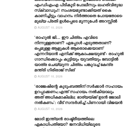
എംഡിഎംഎ പിടികൂടി പോലീസും ലഹരിവിരുദ്ധ
സ്‌ക്വാഡും!! സംശയമുണ്ടാക്കിയത് കൈ
കാണിച്ചിട്ടും വാഹനം നിർത്താതെ പോയതോടെ-
മുഖ്യ പ്രതി ഉൾപ്പെടെ മൂന്നുപേർ അറസ്റ്റിൽ
AUGUST 10, 2026
‘രാഹുൽ ജി… ഈ ചിത്രം എവിടെ
നിന്നുള്ളതാണ്? എപ്പോൾ എടുത്തതാണ്?
ഒപ്പമുള്ള ആളുകൾ ആരൊക്കെയാണ്
എന്നറിയാൻ എനിക്ക് ആകാംക്ഷയുണ്ട്’- രാഹുൽ
​ഗാന്ധിക്കൊപ്പം കുട്ടിയും യുവതിയും ബോട്ടിൽ
യാത്ര ചെയ്യുന്ന ചിത്രം പങ്കുവച്ച് കേന്ദ്ര
മന്ത്രി ഗിരിരാജ് സിങ്
AUGUST 10, 2026
‘രാജേഷിന്റെ കുടുംബത്തിന് സർക്കാർ സഹായം
ഉറപ്പാക്കണം;എന്ത് സഹായം നൽകിയാലും
അത് അധികമാകില്ല; ഭാര്യയ്ക്ക് ഉടൻ ജോലി
നൽകണം’: വീട് സന്ദർശിച്ച് പിണറായി വിജയൻ
AUGUST 10, 2026
മോദി ഇന്ത്യൻ രാഷ്ട്രീയത്തിലെ
ഏകാധിപതിയോ? ജനവിധിയിലൂടെ