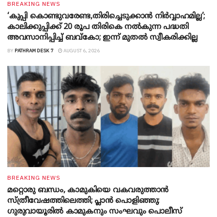
BREAKING NEWS
‘കുപ്പി കൊണ്ടുവരേണ്ട,തിരിച്ചെടുക്കാൻ നിർവ്വാഹമില്ല’;
കാലിക്കുപ്പിക്ക് 20 രൂപ തിരികെ നൽകുന്ന പദ്ധതി
അവസാനിപ്പിച്ച് ബവ്‌കോ; ഇന്ന് മുതൽ സ്വീകരിക്കില്ല
BY
PATHRAM DESK 7
AUGUST 6, 2026
BREAKING NEWS
മറ്റൊരു ബന്ധം, കാമുകിയെ വകവരുത്താൻ
സ്ത്രീവേഷത്തിലെത്തി; പ്ലാൻ പൊളിഞ്ഞു;
ഗുരുവായൂരിൽ കാമുകനും സംഘവും പൊലീസ്