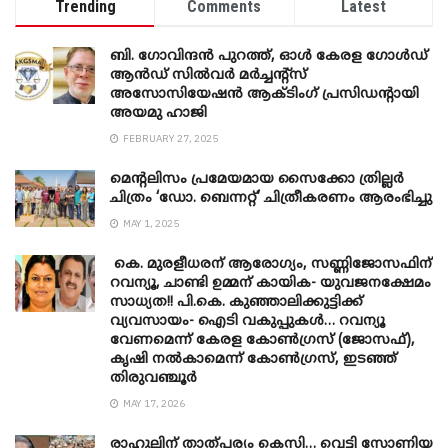
Trending
Comments
Latest
ബി. ​ഗോവിന്ദൻ പുറത്ത്, ഓൾ കേരള ഗോൾഡ്
ആൻഡ് സിൽവർ മർച്ചന്റ്സ്
അസോസിയേഷൻ ആക്ടിംഗ് പ്രസിഡന്റായി
അയമു ഹാജി
FEBRUARY 27, 2025
മെന്‍റലിസം പ്രമേയമായ സൈക്കോ ത്രില്ലർ
ചിത്രം ‘ഡോ. ബെന്നറ്റ്’ ചിത്രീകരണം ആരംഭിച്ചു
MAY 1, 2025
കെ. മുരളീധരന് ആരോഗ്യം, സണ്ണിജോസഫിന്
റവന്യൂ, ചാണ്ടി ഉമ്മന് കായിക- യുവജനക്ഷേമം
സാധ്യത!! പി.കെ. കുഞ്ഞാലിക്കുട്ടിക്ക്
വ്യവസായം- ഐടി വകുപ്പുകൾ… റവന്യൂ
വേണമെന്ന് കേരള കോൺഗ്രസ് (ജോസഫ്),
കൃഷി നൽകാമെന്ന് കോൺഗ്രസ്, ഇടഞ്ഞ്
തിരുവഞ്ചൂർ
MAY 17, 2026
രാഹുലിന് താത്പര്യം കെസി… വെട്ടി സോണിയ