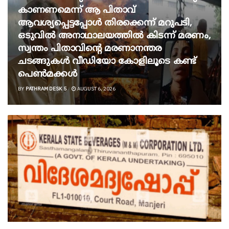
കാണണമെന്ന് ആ പിതാവ്
ആവശ്യപ്പെട്ടപ്പോൾ തിരക്കെന്ന് മറുപടി,
ഒടുവിൽ അനാഥാലയത്തിൽ കിടന്ന് മരണം,
സ്വന്തം പിതാവിന്റെ മരണാനന്തര
ചടങ്ങുകൾ വീഡിയോ കോളിലൂടെ കണ്ട്
പെൺമക്കൾ
BY
PATHRAM DESK 5
AUGUST 6, 2026