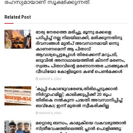
രഹസ്യമായാണ് സൂക്ഷിക്കുന്നത്.
Related Post
ഭാര്യ നേരത്തെ മരിച്ചു, മൂന്നു മക്കളെ
പഠിപ്പിച്ച് നല്ല നിലയിലാക്കി, മരിക്കുന്നതിനു
ദിവസങ്ങൾ മുൻപ് അവസാനമായി ഒന്നു
കാണണമെന്ന് ആ പിതാവ്
ആവശ്യപ്പെട്ടപ്പോൾ തിരക്കെന്ന് മറുപടി,
ഒടുവിൽ അനാഥാലയത്തിൽ കിടന്ന് മരണം,
സ്വന്തം പിതാവിന്റെ മരണാനന്തര ചടങ്ങുകൾ
വീഡിയോ കോളിലൂടെ കണ്ട് പെൺമക്കൾ
AUGUST 6, 2026
‘കുപ്പി കൊണ്ടുവരേണ്ട,തിരിച്ചെടുക്കാൻ
നിർവ്വാഹമില്ല’; കാലിക്കുപ്പിക്ക് 20 രൂപ
തിരികെ നൽകുന്ന പദ്ധതി അവസാനിപ്പിച്ച്
ബവ്‌കോ; ഇന്ന് മുതൽ സ്വീകരിക്കില്ല
AUGUST 6, 2026
മറ്റൊരു ബന്ധം, കാമുകിയെ വകവരുത്താൻ
സ്ത്രീവേഷത്തിലെത്തി; പ്ലാൻ പൊളിഞ്ഞു;