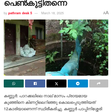
പെൺകുട്ടിതന്നെ
A
by
pathram desk 5
March 18, 2025
A
കണ്ണൂർ: പാറക്കലിലെ നാല് മാസം പ്രായമായ
കുഞ്ഞിനെ കിണറ്റിലെറിഞ്ഞു കൊലപ്പെടുത്തിയത്
12കാരിയാണെന്ന് സ്ഥിരീകരിച്ചു. കണ്ണൂർ പാപ്പിനിശ്ശേരി