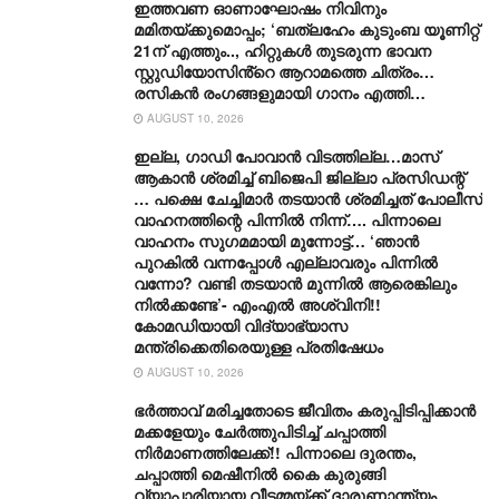
ഇത്തവണ ഓണാഘോഷം നിവിനും
മമിതയ്ക്കുമൊപ്പം; ‘ബത്‍ലഹേം കുടുംബ യൂണിറ്റ്
21ന് എത്തും.., ഹിറ്റുകൾ തുടരുന്ന ഭാവന
സ്റ്റുഡിയോസിൻ്റെ ആറാമത്തെ ചിത്രം…
രസികൻ രംഗങ്ങളുമായി ഗാനം എത്തി…
AUGUST 10, 2026
ഇല്ല, ​ഗാഡി പോവാൻ വിടത്തില്ല…മാസ്
ആകാൻ ശ്രമിച്ച് ബിജെപി ജില്ലാ പ്രസിഡന്റ്
… പക്ഷെ ചേച്ചിമാർ തടയാൻ ശ്രമിച്ചത് പോലീസ്
വാഹനത്തിന്റെ പിന്നിൽ നിന്ന്…. പിന്നാലെ
വാഹനം സു​ഗമമായി മുന്നോട്ട്… ‘ഞാൻ
പുറകിൽ വന്നപ്പോൾ എല്ലാവരും പിന്നിൽ
വന്നോ? വണ്ടി തടയാൻ മുന്നിൽ ആരെങ്കിലും
നിൽക്കണ്ടേ’- എംഎൽ അശ്വിനി!!
കോമഡിയായി വിദ്യാഭ്യാസ
മന്ത്രിക്കെതിരെയുള്ള പ്രതിഷേധം
AUGUST 10, 2026
ഭർത്താവ് മരിച്ചതോടെ ജീവിതം കരുപ്പിടിപ്പിക്കാൻ
മക്കളേയും ചേർത്തുപിടിച്ച് ചപ്പാത്തി
നിർമാണത്തിലേക്ക്!! പിന്നാലെ ദുരന്തം,
ചപ്പാത്തി മെഷീനിൽ കൈ കുരുങ്ങി
വ്യാപാരിയായ വീട്ടമ്മയ്ക്ക് ദാരുണാന്ത്യം,