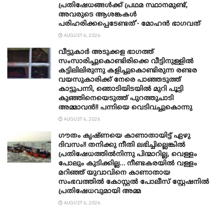
പ്രതിഷേധങ്ങൾക്ക് പ്രഥമ സ്ഥാനമുണ്ട്,
അവരുടെ ആശങ്കകൾ
പരിഹരിക്കപ്പെടേണ്ടത്’- മോഹൻ ഭാ​ഗവത്
AUGUST 6, 2026
വീട്ടുകാർ അ‌ടുക്കള ഭാ​ഗത്ത്
സംസാരിച്ചുകൊണ്ടിരിക്കെ വീട്ടിനുള്ളിൽ
കട്ടിലിലിരുന്നു കളിച്ചുകൊണ്ടിരുന്ന രണ്ടര
വയസുകാരിക്ക് നേരെ പാഞ്ഞടുത്ത്
കാട്ടുപന്നി, ‍ഞൊടിയി‌ടയിൽ മുറി പൂട്ടി
കുഞ്ഞിനെയെടുത്ത് പുറത്തുചാടി
അമ്മാവൻ!! പന്നിയെ വെടിവച്ചുകൊന്നു
AUGUST 6, 2026
ഗൗതം കൃഷ്ണയെ കാണാതായിട്ട് ഏഴു
ദിവസം!! തനിക്കു നീതി ലഭിച്ചില്ലെങ്കിൽ
പ്രതിഷേധത്തിൽനിന്നു പിന്മാറില്ല, വെള്ളം
പോലും കുടിക്കില്ല… നീണ്ടകരയിൽ വള്ളം
മറിഞ്ഞ് യുവാവിനെ കാണാതായ
സംഭവത്തിൽ കോസ്റ്റൽ പോലീസ് സ്റ്റേഷനിൽ
പ്രതിഷേധവുമായി അമ്മ
AUGUST 6, 2026