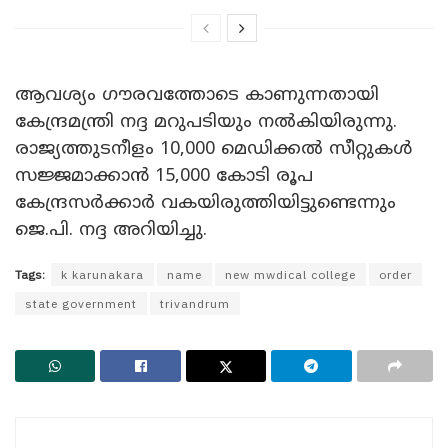
ആവശ്യം ഗൗരവത്തോടെ കാണുന്നതായി
കേന്ദ്രമന്ത്രി നദ്ദ മറുപടിയും നൽകിയിരുന്നു.
രാജ്യത്തുടനീളം 10,000 മെഡിക്കൽ സീറ്റുകൾ
സജ്ജമാക്കാൻ 15,000 കോടി രൂപ
കേന്ദ്രസർക്കാർ വകയിരുത്തിയിട്ടുണ്ടെന്നും
ജെ.പി. നദ്ദ അറിയിച്ചു.
Tags:
k karunakara
name
new mwdical college
order
state government
trivandrum