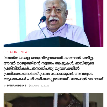
BREAKING NEWS
‘ജെൻസികളെ രാജ്യവിരുദ്ധരായി കാണാൻ പാടില്ല,
അവർ രാജ്യത്തിന്റെ സ്വന്തം ആളുകൾ, ഭാവിയുടെ
പ്രതിനിധികൾ…ജനാധിപത്യ വ്യവസ്ഥയിൽ
പ്രതിഷേധങ്ങൾക്ക് പ്രഥമ സ്ഥാനമുണ്ട്, അവരുടെ
ആശങ്കകൾ പരിഹരിക്കപ്പെടേണ്ടത്’- മോഹൻ ഭാ​ഗവത്
BY
PATHRAM DESK 5
AUGUST 6, 2026