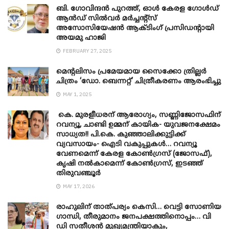
ബി. ​ഗോവിന്ദൻ പുറത്ത്, ഓൾ കേരള ഗോൾഡ്
ആൻഡ് സിൽവർ മർച്ചന്റ്സ്
അസോസിയേഷൻ ആക്ടിംഗ് പ്രസിഡന്റായി
അയമു ഹാജി
FEBRUARY 27, 2025
മെന്‍റലിസം പ്രമേയമായ സൈക്കോ ത്രില്ലർ
ചിത്രം ‘ഡോ. ബെന്നറ്റ്’ ചിത്രീകരണം ആരംഭിച്ചു
MAY 1, 2025
കെ. മുരളീധരന് ആരോഗ്യം, സണ്ണിജോസഫിന്
റവന്യൂ, ചാണ്ടി ഉമ്മന് കായിക- യുവജനക്ഷേമം
സാധ്യത!! പി.കെ. കുഞ്ഞാലിക്കുട്ടിക്ക്
വ്യവസായം- ഐടി വകുപ്പുകൾ… റവന്യൂ
വേണമെന്ന് കേരള കോൺഗ്രസ് (ജോസഫ്),
കൃഷി നൽകാമെന്ന് കോൺഗ്രസ്, ഇടഞ്ഞ്
തിരുവഞ്ചൂർ
MAY 17, 2026
രാഹുലിന് താത്പര്യം കെസി… വെട്ടി സോണിയ
​ഗാന്ധി, തീരുമാനം ജനപക്ഷത്തിനൊപ്പം… വി
ഡി സതീശൻ മുഖ്യമന്ത്രിയാകും,