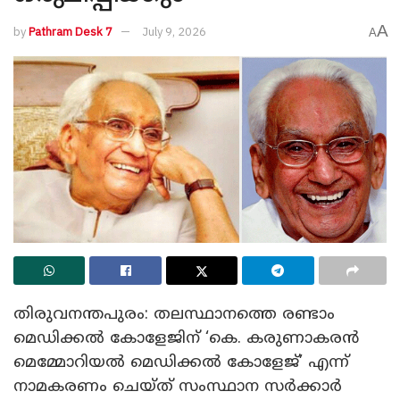
A
by
Pathram Desk 7
July 9, 2026
A
തിരുവനന്തപുരം: തലസ്ഥാനത്തെ രണ്ടാം
മെഡിക്കൽ കോളേജിന് ‘കെ. കരുണാകരൻ
മെമ്മോറിയൽ മെഡിക്കൽ കോളേജ്’ എന്ന്
നാമകരണം ചെയ്ത് സംസ്ഥാന സർക്കാർ