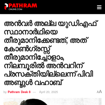
അൻവർ അല്ല യുഡിഎഫ്
സ്ഥാനാർഥിയെ
തീരുമാനിക്കേണ്ടത്, അത്
കോൺഗ്രസ്സ്
തീരുമാനിച്ചോളാം,
നിലമ്പൂരിൽ അൻവറിന്
പ്രസക്തിയില്ലെന്ന് പിവി
അബ്ദുൾ വഹാബ്
A
by
Pathram Desk 8
April 20, 2025
A