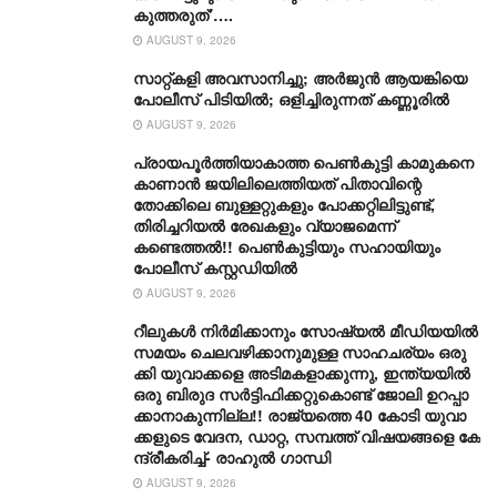
കുത്തരുത്’….
AUGUST 9, 2026
സാറ്റ്കളി അവസാനിച്ചു; അർജുൻ ആയങ്കിയെ
പോലീസ് പിടിയിൽ; ഒളിച്ചിരുന്നത് കണ്ണൂരിൽ
AUGUST 9, 2026
പ്രായപൂർത്തിയാകാത്ത പെൺകുട്ടി കാമുകനെ
കാണാൻ ജയിലിലെത്തിയത് പിതാവിന്റെ
തോക്കിലെ ബുള്ളറ്റുകളും പോക്കറ്റിലിട്ടുണ്ട്,
തിരിച്ചറിയൽ രേഖകളും വ്യാജമെന്ന്
കണ്ടെത്തൽ!! പെൺകുട്ടിയും സഹായിയും
പോലീസ് കസ്റ്റഡിയിൽ
AUGUST 9, 2026
റീ​ലു​ക​ൾ നി​ർ​മി​ക്കാ​നും സോ​ഷ്യ​ൽ മീ​ഡി​യ​യി​ൽ
സ​മ​യം ചെ​ല​വ​ഴി​ക്കാ​നു​മു​ള്ള സാ​ഹ​ച​ര്യം ഒ​രു​
ക്കി യുവാക്കളെ അ​ടി​മ​ക​ളാ​ക്കു​ന്നു, ഇ​ന്ത്യ​യി​ൽ
ഒ​രു ബി​രു​ദ സ​ർ​ട്ടി​ഫി​ക്ക​റ്റു​കൊ​ണ്ട് ജോ​ലി ഉ​റ​പ്പാ​
ക്കാ​നാ​കു​ന്നി​ല്ല!! രാ​ജ്യ​ത്തെ 40 കോ​ടി യു​വാ​
ക്ക​ളു​ടെ വേ​ദ​ന, ഡാ​റ്റ, സ​മ്പ​ത്ത് വി​ഷ​യ​ങ്ങ​ളെ കേ​
ന്ദ്രീ​ക​രി​ച്ച്- രാ​ഹുൽ ​ഗാന്ധി
AUGUST 9, 2026