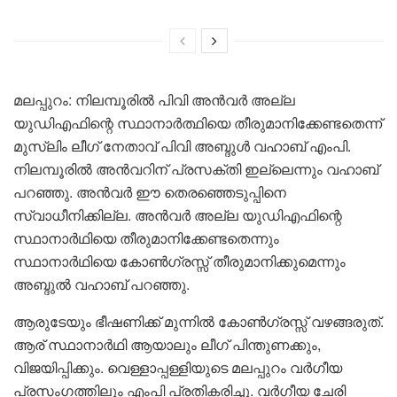
മലപ്പുറം: നിലമ്പൂരിൽ പിവി അൻവർ അല്ല
യുഡിഎഫിന്റെ സ്ഥാനാർത്ഥിയെ തീരുമാനിക്കേണ്ടതെന്ന്
മുസ്ലിം ലീഗ് നേതാവ് പിവി അബ്ദുൾ വഹാബ് എംപി.
നിലമ്പൂരിൽ അൻവറിന് പ്രസക്തി ഇല്ലെന്നും വഹാബ്
പറഞ്ഞു. അൻവർ ഈ തെരഞ്ഞെടുപ്പിനെ
സ്വാധീനിക്കില്ല. അൻവർ അല്ല യുഡിഎഫിന്റെ
സ്ഥാനാർഥിയെ തീരുമാനിക്കേണ്ടതെന്നും
സ്ഥാനാർഥിയെ കോൺഗ്രസ്സ് തീരുമാനിക്കുമെന്നും
അബ്ദുൽ വഹാബ് പറ‍‍ഞ്ഞു.
ആരുടേയും ഭീഷണിക്ക് മുന്നിൽ കോൺഗ്രസ്സ് വഴങ്ങരുത്.
ആര് സ്ഥാനാർഥി ആയാലും ലീഗ് പിന്തുണക്കും,
വിജയിപ്പിക്കും. വെള്ളാപ്പള്ളിയുടെ മലപ്പുറം വർഗീയ
പ്രസംഗത്തിലും എംപി പ്രതികരിച്ചു. വർഗീയ ചേരി