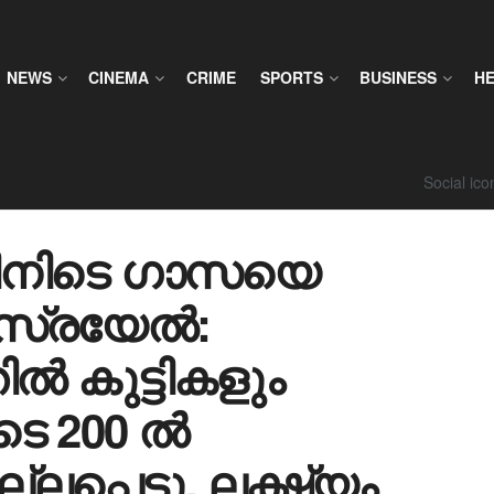
NEWS
CINEMA
CRIME
SPORTS
BUSINESS
H
Social ic
ിനിടെ ഗാസയെ
സ്രയേല്‍:
്‍ കുട്ടികളും
െടെ 200 ൽ
്പെട്ടു, ലക്ഷ്യം