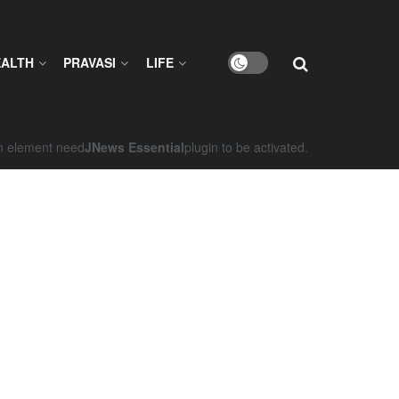
EALTH
PRAVASI
LIFE
on element need
JNews Essential
plugin to be activated.