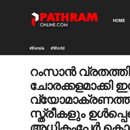
HOME
#Kerala
#World
റംസാൻ വ്രതത്ത
ചോരക്കളമാക്കി ഇ
വ്യോമാക്രണത്തില
സ്ത്രീകളും ഉൾപ്പ
അധികംപേർ കൊല്ലപ