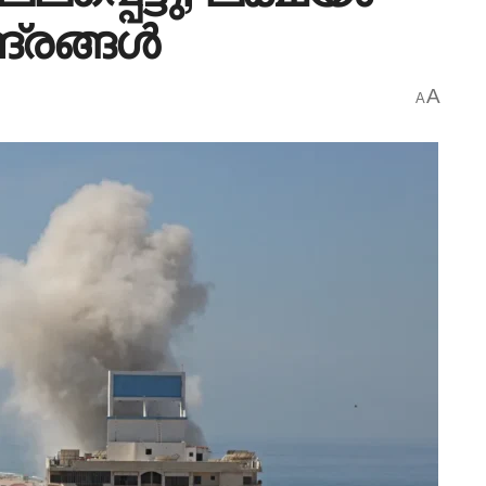
ദ്രങ്ങൾ
A
A