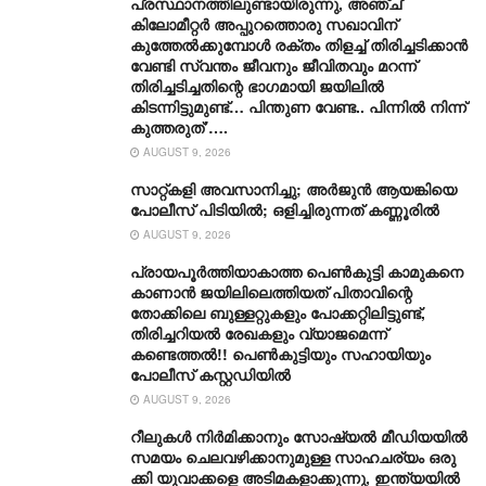
പ്രസ്ഥാനത്തിലുണ്ടായിരുന്നു, അഞ്ച്
കിലോമീറ്റർ അപ്പുറത്തൊരു സഖാവിന്
കുത്തേൽക്കുമ്പോൾ രക്തം തിളച്ച് തിരിച്ചടിക്കാൻ
വേണ്ടി സ്വന്തം ജീവനും ജീവിതവും മറന്ന്
തിരിച്ചടിച്ചതിന്റെ ഭാഗമായി ജയിലിൽ
കിടന്നിട്ടുമുണ്ട്… പിന്തുണ വേണ്ട.. പിന്നിൽ നിന്ന്
കുത്തരുത്’….
AUGUST 9, 2026
സാറ്റ്കളി അവസാനിച്ചു; അർജുൻ ആയങ്കിയെ
പോലീസ് പിടിയിൽ; ഒളിച്ചിരുന്നത് കണ്ണൂരിൽ
AUGUST 9, 2026
പ്രായപൂർത്തിയാകാത്ത പെൺകുട്ടി കാമുകനെ
കാണാൻ ജയിലിലെത്തിയത് പിതാവിന്റെ
തോക്കിലെ ബുള്ളറ്റുകളും പോക്കറ്റിലിട്ടുണ്ട്,
തിരിച്ചറിയൽ രേഖകളും വ്യാജമെന്ന്
കണ്ടെത്തൽ!! പെൺകുട്ടിയും സഹായിയും
പോലീസ് കസ്റ്റഡിയിൽ
AUGUST 9, 2026
റീ​ലു​ക​ൾ നി​ർ​മി​ക്കാ​നും സോ​ഷ്യ​ൽ മീ​ഡി​യ​യി​ൽ
സ​മ​യം ചെ​ല​വ​ഴി​ക്കാ​നു​മു​ള്ള സാ​ഹ​ച​ര്യം ഒ​രു​
ക്കി യുവാക്കളെ അ​ടി​മ​ക​ളാ​ക്കു​ന്നു, ഇ​ന്ത്യ​യി​ൽ