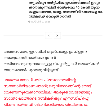
ഒ​രു ബി​രു​ദ സ​ർ​ട്ടി​ഫി​ക്ക​റ്റു​കൊ​ണ്ട് ജോ​ലി ഉ​റ​പ്പാ​
ക്കാ​നാ​കു​ന്നി​ല്ല!! രാ​ജ്യ​ത്തെ 40 കോ​ടി യു​വാ​
ക്ക​ളു​ടെ വേ​ദ​ന, ഡാ​റ്റ, സ​മ്പ​ത്ത് വി​ഷ​യ​ങ്ങ​ളെ കേ​
ന്ദ്രീ​ക​രി​ച്ച്- രാ​ഹുൽ ​ഗാന്ധി
AUGUST 9, 2026
അതേസമയം, ഇറാനിൽ ആഴ്ചകളോളം നീളുന്ന
കരയുദ്ധത്തിനായി പെന്റഗൺ
തയ്യാറെടുക്കുന്നതായുള്ള റിപ്പോർട്ടുകൾ അമേരിക്കൻ
മാധ്യമങ്ങൾ പുറത്തുവിട്ടിട്ടുണ്ട്.
‘മതേതര ജനാധിപത്യ പ്രസ്ഥാനത്തിന്റെ
സ്ഥാനാർഥിയാണ് ഞാൻ; ഒരുവിഭാഗത്തിന്റെ വോട്ട്
വേണ്ടെന്നുവെക്കാനാവില്ല; ആരുടെ വോട്ടായാലും
സന്തോഷത്തോടെ സ്വീകരിക്കും‘ എസ്ഡിപിഐ
പിന്തുണയിൽ വി. ശിവൻകുട്ടിയുടെ പ്രതികരണം