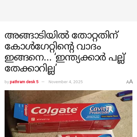
അങ്ങാടിയിൽ തോറ്റതിന്
കോൾഗേറ്റിന്റെ വാദം
ഇങ്ങനെ… ‘ഇന്ത്യക്കാർ പല്ല്
തേക്കാറില്ല’
A
by
pathram desk 5
November 4, 2025
A