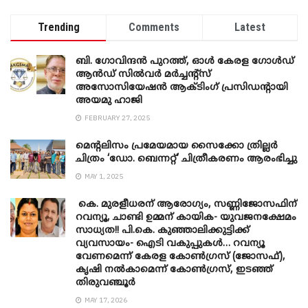
Trending
Comments
Latest
ബി. ​ഗോവിന്ദൻ പുറത്ത്, ഓൾ കേരള ഗോൾഡ്
ആൻഡ് സിൽവർ മർച്ചന്റ്സ്
അസോസിയേഷൻ ആക്ടിംഗ് പ്രസിഡന്റായി
അയമു ഹാജി
FEBRUARY 27, 2025
മെന്‍റലിസം പ്രമേയമായ സൈക്കോ ത്രില്ലർ
ചിത്രം ‘ഡോ. ബെന്നറ്റ്’ ചിത്രീകരണം ആരംഭിച്ചു
MAY 1, 2025
കെ. മുരളീധരന് ആരോഗ്യം, സണ്ണിജോസഫിന്
റവന്യൂ, ചാണ്ടി ഉമ്മന് കായിക- യുവജനക്ഷേമം
സാധ്യത!! പി.കെ. കുഞ്ഞാലിക്കുട്ടിക്ക്
വ്യവസായം- ഐടി വകുപ്പുകൾ… റവന്യൂ
വേണമെന്ന് കേരള കോൺഗ്രസ് (ജോസഫ്),
കൃഷി നൽകാമെന്ന് കോൺഗ്രസ്, ഇടഞ്ഞ്
തിരുവഞ്ചൂർ
MAY 17, 2026