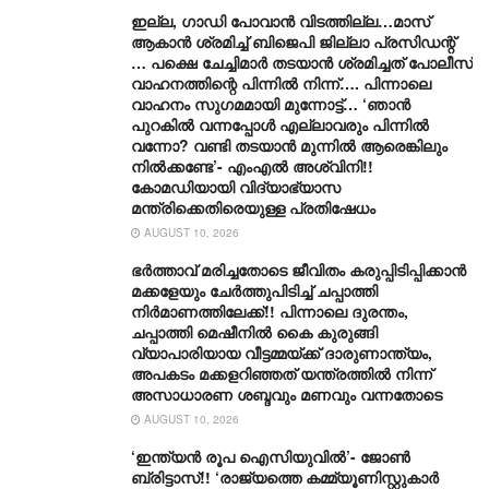
ഇല്ല, ​ഗാഡി പോവാൻ വിടത്തില്ല…മാസ്
ആകാൻ ശ്രമിച്ച് ബിജെപി ജില്ലാ പ്രസിഡന്റ്
… പക്ഷെ ചേച്ചിമാർ തടയാൻ ശ്രമിച്ചത് പോലീസ്
വാഹനത്തിന്റെ പിന്നിൽ നിന്ന്…. പിന്നാലെ
വാഹനം സു​ഗമമായി മുന്നോട്ട്… ‘ഞാൻ
പുറകിൽ വന്നപ്പോൾ എല്ലാവരും പിന്നിൽ
വന്നോ? വണ്ടി തടയാൻ മുന്നിൽ ആരെങ്കിലും
നിൽക്കണ്ടേ’- എംഎൽ അശ്വിനി!!
കോമഡിയായി വിദ്യാഭ്യാസ
മന്ത്രിക്കെതിരെയുള്ള പ്രതിഷേധം
AUGUST 10, 2026
ഭർത്താവ് മരിച്ചതോടെ ജീവിതം കരുപ്പിടിപ്പിക്കാൻ
മക്കളേയും ചേർത്തുപിടിച്ച് ചപ്പാത്തി
നിർമാണത്തിലേക്ക്!! പിന്നാലെ ദുരന്തം,
ചപ്പാത്തി മെഷീനിൽ കൈ കുരുങ്ങി
വ്യാപാരിയായ വീട്ടമ്മയ്ക്ക് ദാരുണാന്ത്യം,
അപകടം മക്കളറിഞ്ഞത് യന്ത്രത്തിൽ നിന്ന്
അസാധാരണ ശബ്ദവും മണവും വന്നതോടെ
AUGUST 10, 2026
‘ഇന്ത്യൻ രൂപ ഐസിയുവിൽ’- ജോൺ
ബ്രിട്ടാസ്!! ‘രാജ്യത്തെ കമ്മ്യൂണിസ്റ്റുകാർ