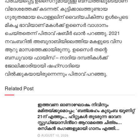
പരിചയപ്പെട്ട ഉസൈറുമായുള്ള ബന്ധത്തിലൂടെയാണ്
വിദേശത്തേക്ക് കടന്നത്. കുട്ടിക്കാലത്തുണ്ടായ
ഗുരുതരമായ പൊള്ളലിന് വൈദ്യചികിത്സ ഉൾപ്പെടെ
മികച്ച ഭാവിയാണ് മകള്‍ക്ക് ഉസൈര്‍ വാഗ്ദാനം
ചെയ്തതെന്ന് പിതാവ് ഷബീർ ഖാൻ പറഞ്ഞു. 2021
നവംബറില്‍ അബുദാബിയിലെത്തിയ മകളുടെ വിസ
ആറു മാസത്തേക്കായിരുന്നു. ഉസൈര്‍ തന്റെ
ബന്ധുവായ ഫായിസ് – നാദിയ ദമ്പതികള്‍ക്ക്
ജോലിക്കാരിയായി ഷഹ്സാദിയെ
വില്‍ക്കുകയായിരുന്നെന്നും പിതാവ് പറഞ്ഞു.
Related Post
ഇത്തവണ ഓണാഘോഷം നിവിനും
മമിതയ്ക്കുമൊപ്പം; ‘ബത്‍ലഹേം കുടുംബ യൂണിറ്റ്
21ന് എത്തും.., ഹിറ്റുകൾ തുടരുന്ന ഭാവന
സ്റ്റുഡിയോസിൻ്റെ ആറാമത്തെ ചിത്രം…
രസികൻ രംഗങ്ങളുമായി ഗാനം എത്തി…
AUGUST 10, 2026