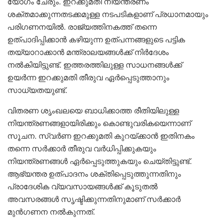
യോഗം ചേരും. ഇറക്കുമതി നിയന്ത്രണം
ശക്തമാക്കുന്നതടക്കമുള്ള നടപടികളാണ് പ്രധാനമായും
പരിഗണനയിൽ. രാജ്യത്തിനകത്ത് തന്നെ
ഉത്പാദിപ്പിക്കാൻ കഴിയുന്ന ഉത്പന്നങ്ങളുടെ പട്ടിക
തയ്യാറാക്കാൻ മന്ത്രാലയങ്ങൾക്ക് നിർദേശം
നൽകിയിട്ടുണ്ട്. ഇത്തരത്തിലുള്ള സാധനങ്ങൾക്ക്
ഉയർന്ന ഇറക്കുമതി തീരുവ ഏർപ്പെടുത്താനും
സാധ്യതയുണ്ട്.
വിതരണ ശൃംഖലയെ ബാധിക്കാത്ത രീതിയിലുള്ള
നിയന്ത്രണങ്ങളായിരിക്കും കൊണ്ടുവരികയെന്നാണ്
സൂചന. സ്വർണ ഇറക്കുമതി കുറയ്ക്കാൻ ഇതിനകം
തന്നെ സർക്കാർ തീരുവ വർധിപ്പിക്കുകയും
നിയന്ത്രണങ്ങൾ ഏർപ്പെടുത്തുകയും ചെയ്തിട്ടുണ്ട്.
ആഭ്യന്തര ഉത്പാദനം ശക്തിപ്പെടുത്തുന്നതിനും
പ്രാദേശിക വ്യവസായങ്ങൾക്ക് കൂടുതൽ
അവസരങ്ങൾ സൃഷ്ടിക്കുന്നതിനുമാണ് സർക്കാർ
മുൻഗണന നൽകുന്നത്.