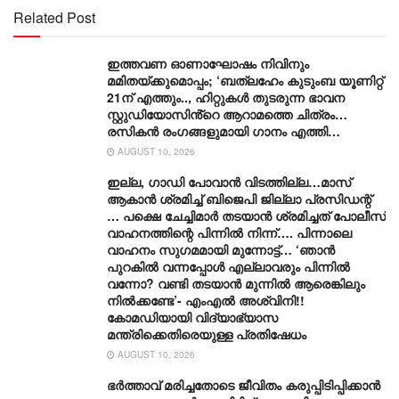
Related Post
ഇത്തവണ ഓണാഘോഷം നിവിനും
മമിതയ്ക്കുമൊപ്പം; ‘ബത്‍ലഹേം കുടുംബ യൂണിറ്റ്
21ന് എത്തും.., ഹിറ്റുകൾ തുടരുന്ന ഭാവന
സ്റ്റുഡിയോസിൻ്റെ ആറാമത്തെ ചിത്രം…
രസികൻ രംഗങ്ങളുമായി ഗാനം എത്തി…
AUGUST 10, 2026
ഇല്ല, ​ഗാഡി പോവാൻ വിടത്തില്ല…മാസ്
ആകാൻ ശ്രമിച്ച് ബിജെപി ജില്ലാ പ്രസിഡന്റ്
… പക്ഷെ ചേച്ചിമാർ തടയാൻ ശ്രമിച്ചത് പോലീസ്
വാഹനത്തിന്റെ പിന്നിൽ നിന്ന്…. പിന്നാലെ
വാഹനം സു​ഗമമായി മുന്നോട്ട്… ‘ഞാൻ
പുറകിൽ വന്നപ്പോൾ എല്ലാവരും പിന്നിൽ
വന്നോ? വണ്ടി തടയാൻ മുന്നിൽ ആരെങ്കിലും
നിൽക്കണ്ടേ’- എംഎൽ അശ്വിനി!!
കോമഡിയായി വിദ്യാഭ്യാസ
മന്ത്രിക്കെതിരെയുള്ള പ്രതിഷേധം
AUGUST 10, 2026
ഭർത്താവ് മരിച്ചതോടെ ജീവിതം കരുപ്പിടിപ്പിക്കാൻ