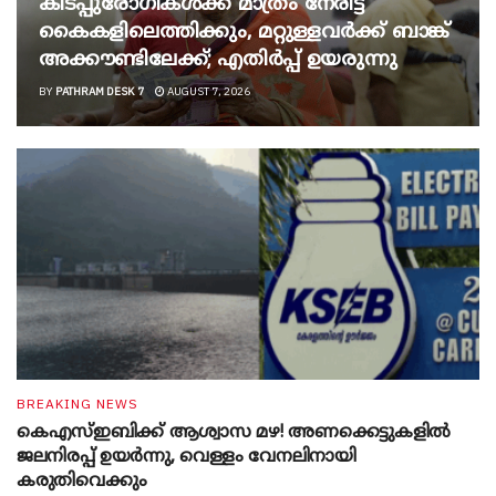
കിടപ്പുരോഗികൾക്ക് മാത്രം നേരിട്ട്
കൈകളിലെത്തിക്കും, മറ്റുള്ളവർക്ക് ബാങ്ക്
അക്കൗണ്ടിലേക്ക്; എതിർപ്പ് ഉയരുന്നു
BY
PATHRAM DESK 7
AUGUST 7, 2026
BREAKING NEWS
കെഎസ്ഇബിക്ക് ആശ്വാസ മഴ! അണക്കെട്ടുകളിൽ
ജലനിരപ്പ് ഉയർന്നു, വെള്ളം വേനലിനായി
കരുതിവെക്കും