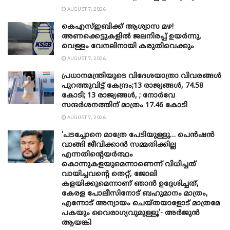
AUGUST 7, 2026
കെഎസ്ഇബിക്ക് ആശ്വാസ മഴ!
അണക്കെട്ടുകളിൽ ജലനിരപ്പ് ഉയർന്നു,
വെള്ളം വേനലിനായി കരുതിവെക്കും
AUGUST 7, 2026
പ്രധാനമന്ത്രിയുടെ വിദേശയാത്രാ വിവരങ്ങൾ
പുറത്തുവിട്ട് കേന്ദ്രം;13 രാജ്യങ്ങൾ, 74.58
കോടി; 13 രാജ്യങ്ങൾ, ; നോർവേ
സന്ദർശനത്തിന് മാത്രം 17.46 കോടി
AUGUST 7, 2026
‘പടച്ചോനെ മാത്രേ പേടിയുള്ളു… പെൻഷൻ
വാങ്ങി ജീവിക്കാൻ സമ്മതിക്കില്ല
എന്നതിന്റെയർത്ഥം
കൊന്നുകളയുമെന്നാണെന്ന് വിധിച്ചത്
വായിച്ചവന്റെ തെറ്റ്, ജോലി
കളയിക്കുമെന്നാണ് ഞാൻ ഉദ്ദേശിച്ചത്,
കേരള പോലീസിനോട് ബഹുമാനം മാത്രം,
എന്നോട് അന്യായം ചെയ്തയാളോട് മാത്രമേ
പകയും വൈരാഗ്യവുമുള്ളൂ’- അർജുൻ
ആയങ്കി