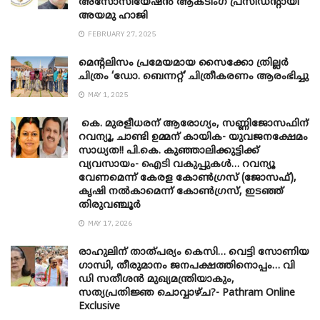
അസോസിയേഷൻ ആക്ടിംഗ് പ്രസിഡന്റായി
അയമു ഹാജി
FEBRUARY 27, 2025
മെന്‍റലിസം പ്രമേയമായ സൈക്കോ ത്രില്ലർ
ചിത്രം ‘ഡോ. ബെന്നറ്റ്’ ചിത്രീകരണം ആരംഭിച്ചു
MAY 1, 2025
കെ. മുരളീധരന് ആരോഗ്യം, സണ്ണിജോസഫിന്
റവന്യൂ, ചാണ്ടി ഉമ്മന് കായിക- യുവജനക്ഷേമം
സാധ്യത!! പി.കെ. കുഞ്ഞാലിക്കുട്ടിക്ക്
വ്യവസായം- ഐടി വകുപ്പുകൾ… റവന്യൂ
വേണമെന്ന് കേരള കോൺഗ്രസ് (ജോസഫ്),
കൃഷി നൽകാമെന്ന് കോൺഗ്രസ്, ഇടഞ്ഞ്
തിരുവഞ്ചൂർ
MAY 17, 2026
രാഹുലിന് താത്പര്യം കെസി… വെട്ടി സോണിയ
​ഗാന്ധി, തീരുമാനം ജനപക്ഷത്തിനൊപ്പം… വി
ഡി സതീശൻ മുഖ്യമന്ത്രിയാകും,
സത്യപ്രതിജ്ഞ ചൊവ്വാഴ്ച?- Pathram Online
Exclusive