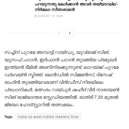
പറയുന്നതു കേൾക്കാൻ അവർ തയ്യാറല്ല’-
നിർമലാ സീതാരാമൻ
AUGUST 10, 2026
സച്ചിന് പുറമേ അമ്പാട്ടി റായിഡു, യുവ്‌രാജ് സിങ്,
യൂസഫ് പഠാൻ, ഇർഫാൻ പഠാൻ തുടങ്ങിയ പ്രമുഖർ
ഇന്ത്യൻ ടീമിൽ അണിനിരക്കുന്നുണ്ട്. ലാറയ്ക്ക് പുറമേ
ഡ്വെയ്ൻ സ്മിത്ത്, ലെൻഡിൽ സിമ്മൺസ്, ദിനേഷ്
രാംദിൻ തുടങ്ങിയവരാണ് വിൻഡീസ് നിരയിലെ
പ്രധാനികൾ. മത്സരം റായ്പുർ ഷഹീദ് വീർ നാരായൺ
സിങ് രാജ്യാന്തര സ്റ്റേഡിയത്തിൽ. രാത്രി 7.30 മുതൽ
ജിയോ ഹോട്സ്റ്റാറിൽ തത്സമയം.
Tags:
india vs west indies masters final