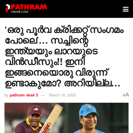
‘ഒരു പൂർവ ക്രിക്കറ്റ് സം​ഗമം
പോലെ’… സച്ചിന്റെ
ഇന്ത്യയും ലാറയുടെ
വിൻഡീസും!! ഇനി
ഇങ്ങനെയൊരു വിരുന്ന്
ഉണ്ടാകുമോ? അറിയില്ല…
A
by
pathram desk 5
March 16, 2025
A