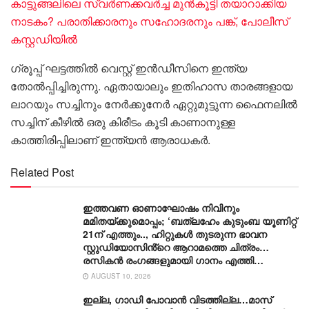
കാട്ടുങ്ങലിലെ സ്വർണക്കവർച്ച മുൻകൂട്ടി തയാറാക്കിയ
നാടകം? പരാതിക്കാരനും സഹോദരനും പങ്ക്, പോലീസ്
കസ്റ്റഡിയിൽ
ഗ്രൂപ്പ് ഘട്ടത്തിൽ വെസ്റ്റ് ഇൻഡീസിനെ ഇന്ത്യ
തോൽപ്പിച്ചിരുന്നു. ഏതായാലും ഇതിഹാസ താരങ്ങളായ
ലാറയും സച്ചിനും നേർക്കുനേർ ഏറ്റുമുട്ടുന്ന ഫൈനലിൽ
സച്ചിന് കീഴിൽ ഒരു കിരീടം കൂടി കാണാനുള്ള
കാത്തിരിപ്പിലാണ് ഇന്ത്യൻ ആരാധകർ.
Related Post
ഇത്തവണ ഓണാഘോഷം നിവിനും
മമിതയ്ക്കുമൊപ്പം; ‘ബത്‍ലഹേം കുടുംബ യൂണിറ്റ്
21ന് എത്തും.., ഹിറ്റുകൾ തുടരുന്ന ഭാവന
സ്റ്റുഡിയോസിൻ്റെ ആറാമത്തെ ചിത്രം…
രസികൻ രംഗങ്ങളുമായി ഗാനം എത്തി…
AUGUST 10, 2026
ഇല്ല, ​ഗാഡി പോവാൻ വിടത്തില്ല…മാസ്