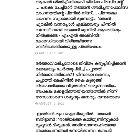
ആകാൻ ശ്രമിച്ച് ബിജെപി ജില്ലാ പ്രസിഡന്റ്
… പക്ഷെ ചേച്ചിമാർ തടയാൻ ശ്രമിച്ചത് പോലീസ്
വാഹനത്തിന്റെ പിന്നിൽ നിന്ന്…. പിന്നാലെ
വാഹനം സു​ഗമമായി മുന്നോട്ട്… ‘ഞാൻ
പുറകിൽ വന്നപ്പോൾ എല്ലാവരും പിന്നിൽ
വന്നോ? വണ്ടി തടയാൻ മുന്നിൽ ആരെങ്കിലും
നിൽക്കണ്ടേ’- എംഎൽ അശ്വിനി!!
കോമഡിയായി വിദ്യാഭ്യാസ
മന്ത്രിക്കെതിരെയുള്ള പ്രതിഷേധം
AUGUST 10, 2026
ഭർത്താവ് മരിച്ചതോടെ ജീവിതം കരുപ്പിടിപ്പിക്കാൻ
മക്കളേയും ചേർത്തുപിടിച്ച് ചപ്പാത്തി
നിർമാണത്തിലേക്ക്!! പിന്നാലെ ദുരന്തം,
ചപ്പാത്തി മെഷീനിൽ കൈ കുരുങ്ങി
വ്യാപാരിയായ വീട്ടമ്മയ്ക്ക് ദാരുണാന്ത്യം,
അപകടം മക്കളറിഞ്ഞത് യന്ത്രത്തിൽ നിന്ന്
അസാധാരണ ശബ്ദവും മണവും വന്നതോടെ
AUGUST 10, 2026
‘ഇന്ത്യൻ രൂപ ഐസിയുവിൽ’- ജോൺ
ബ്രിട്ടാസ്!! ‘രാജ്യത്തെ കമ്മ്യൂണിസ്റ്റുകാർ
മുഴുവൻ ഭീരുക്കൾ, അടിസ്ഥാനരഹിതമായ
ആരോപണങ്ങൾ ഉന്നയിക്കുന്നു, മറുപടി