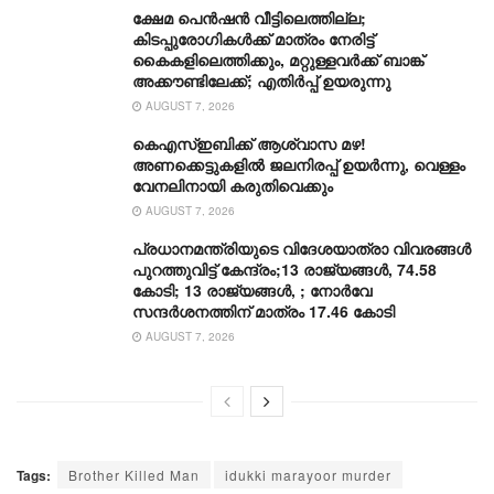
ക്ഷേമ പെൻഷൻ വീട്ടിലെത്തില്ല;
കിടപ്പുരോഗികൾക്ക് മാത്രം നേരിട്ട്
കൈകളിലെത്തിക്കും, മറ്റുള്ളവർക്ക് ബാങ്ക്
അക്കൗണ്ടിലേക്ക്; എതിർപ്പ് ഉയരുന്നു
AUGUST 7, 2026
കെഎസ്ഇബിക്ക് ആശ്വാസ മഴ!
അണക്കെട്ടുകളിൽ ജലനിരപ്പ് ഉയർന്നു, വെള്ളം
വേനലിനായി കരുതിവെക്കും
AUGUST 7, 2026
പ്രധാനമന്ത്രിയുടെ വിദേശയാത്രാ വിവരങ്ങൾ
പുറത്തുവിട്ട് കേന്ദ്രം;13 രാജ്യങ്ങൾ, 74.58
കോടി; 13 രാജ്യങ്ങൾ, ; നോർവേ
സന്ദർശനത്തിന് മാത്രം 17.46 കോടി
AUGUST 7, 2026
Tags:
Brother Killed Man
idukki marayoor murder