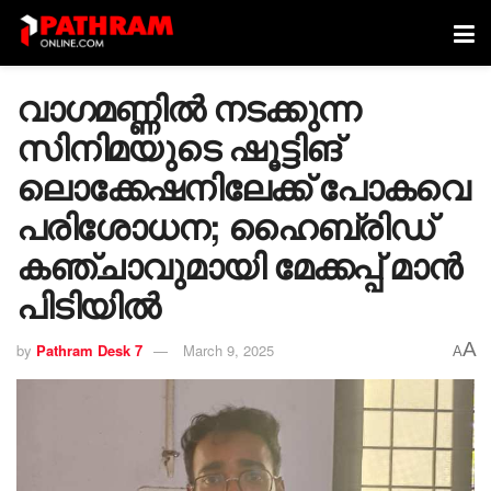
വാഗമണ്ണില്‍ നടക്കുന്ന
സിനിമയുടെ ഷൂട്ടിങ്
ലൊക്കേഷനിലേക്ക് പോകവെ
പരിശോധന; ഹൈബ്രിഡ്
കഞ്ചാവുമായി മേക്കപ്പ് മാൻ
പിടിയിൽ
A
by
Pathram Desk 7
March 9, 2025
A