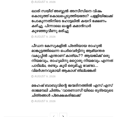
AUGUST 9, 2026
ഖാരി സയീദ് അബ്ദുൽ അസീസിനെ വിഷം
കൊടുത്ത് കൊലപ്പെടുത്തിയതോ? പള്ളിയിലേക്ക്
പോകുന്നതിനിടെ ഹോട്ടലിൽ കയറി ഭക്ഷണം
കഴിച്ചു, പിന്നാലെ ലഷ്കർ കമാൻഡർ
കുഴഞ്ഞുവീണു മരിച്ചു
AUGUST 9, 2026
പീഡന കേസുകളിൽ പ്രതിയായ രാഹുൽ
മാങ്കൂട്ടത്തിലെന്ന പെർവെർട്ടിനു ആഭ്യന്തര
വകുപ്പിൽ എന്താണ് കാര്യം?? ആയങ്കിക്ക് ഒരു
നിയമവും, രാഹുലിനു മറ്റൊരു നിയമവും എന്നത്
പാടില്ല, രണ്ടും കൂടി ഒരുമിച്ചു വേണ്ടാ…
വിമര്‍ശനവുമായി ആകാശ് തില്ലങ്കേരി
AUGUST 9, 2026
മഹേഷ് ബാബുവിന്റെ ജന്മദിനത്തിൽ എസ് എസ്
രാജമൗലി ചിത്രം ‘വാരണാസി’യിലെ രുദ്രയുടെ
ചിത്രങ്ങൾ പ്രേക്ഷകരിലേക്ക്
AUGUST 9, 2026