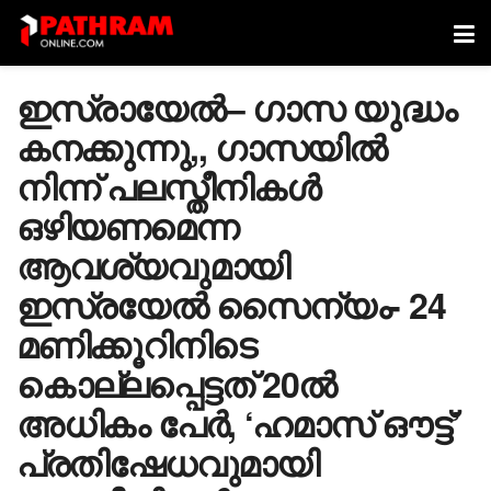
ഇസ്രായേൽ– ഗാസ യുദ്ധം
കനക്കുന്നു,, ​ഗാസയിൽ
നിന്ന് പലസ്തീനികൾ
ഒഴിയണമെന്ന
ആവശ്യവുമായി
ഇസ്രയേൽ സൈന്യം- 24
മണിക്കൂറിനിടെ
കൊല്ലപ്പെട്ടത് 20ൽ
അധികം പേർ, ‘ഹമാസ് ഔട്ട്’
പ്രതിഷേധവുമായി