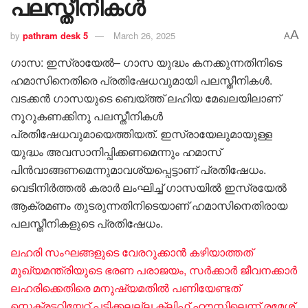
പലസ്തീനികൾ
A
by
pathram desk 5
March 26, 2025
A
ഗാസ: ഇസ്രായേൽ– ഗാസ യുദ്ധം കനക്കുന്നതിനിടെ
ഹമാസിനെതിരെ പ്രതിഷേധവുമായി പലസ്തീനികൾ.
വടക്കൻ ഗാസയുടെ ബെയ്ത്ത് ലഹിയ മേഖലയിലാണ്
നൂറുകണക്കിനു പലസ്തീനികൾ
പ്രതിഷേധവുമായെത്തിയത്. ഇസ്രായേലുമായുള്ള
യുദ്ധം അവസാനിപ്പിക്കണമെന്നും ഹമാസ്
പിൻവാങ്ങണമെന്നുമാവശ്യപ്പെട്ടാണ് പ്രതിഷേധം.
വെടിനിർത്തൽ കരാർ ലംഘിച്ച് ഗാസയിൽ ഇസ്രയേൽ
ആക്രമണം തുടരുന്നതിനിടെയാണ് ഹമാസിനെതിരായ
പലസ്തീനികളുടെ പ്രതിഷേധം.
ലഹരി സംഘങ്ങളുടെ വേരറുക്കാൻ കഴിയാത്തത്
മുഖ്യമന്ത്രിയുടെ ഭരണ പരാജയം, സര്‍ക്കാര്‍ ജീവനക്കാര്‍
ലഹരിക്കെതിരെ മനുഷ്യമതില്‍ പണിയേണ്ടത്
സെക്രട്ടറിയേറ്റ് പടിക്കലല്ല ക്ലിഫ് ഹൗസിലെന്ന് രമേശ്