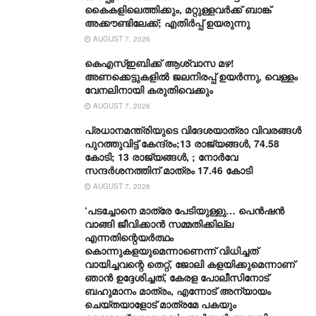
കൈകളിലെത്തിക്കും, മറ്റുള്ളവർക്ക് ബാങ്ക്
അക്കൗണ്ടിലേക്ക്; എതിർപ്പ് ഉയരുന്നു
AUGUST 7, 2026
കെഎസ്ഇബിക്ക് ആശ്വാസ മഴ!
അണക്കെട്ടുകളിൽ ജലനിരപ്പ് ഉയർന്നു, വെള്ളം
വേനലിനായി കരുതിവെക്കും
AUGUST 7, 2026
പ്രധാനമന്ത്രിയുടെ വിദേശയാത്രാ വിവരങ്ങൾ
പുറത്തുവിട്ട് കേന്ദ്രം;13 രാജ്യങ്ങൾ, 74.58
കോടി; 13 രാജ്യങ്ങൾ, ; നോർവേ
സന്ദർശനത്തിന് മാത്രം 17.46 കോടി
AUGUST 7, 2026
‘പടച്ചോനെ മാത്രേ പേടിയുള്ളു… പെൻഷൻ
വാങ്ങി ജീവിക്കാൻ സമ്മതിക്കില്ല
എന്നതിന്റെയർത്ഥം
കൊന്നുകളയുമെന്നാണെന്ന് വിധിച്ചത്
വായിച്ചവന്റെ തെറ്റ്, ജോലി കളയിക്കുമെന്നാണ്
ഞാൻ ഉദ്ദേശിച്ചത്, കേരള പോലീസിനോട്
ബഹുമാനം മാത്രം, എന്നോട് അന്യായം
ചെയ്തയാളോട് മാത്രമേ പകയും