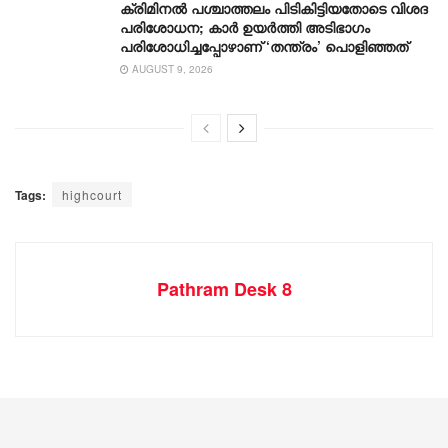
ക്രിമിനൽ പശ്ചാത്തലം പിടികിട്ടിയതോടെ വിശദ
പരിശോധന; കാർ ഉയർത്തി അടിഭാഗം
പരിശോധിച്ചപ്പോഴാണ് ‘തന്ത്രം’ പൊളിഞ്ഞത്
AUGUST 9, 2026
Tags:
highcourt
Pathram Desk 8