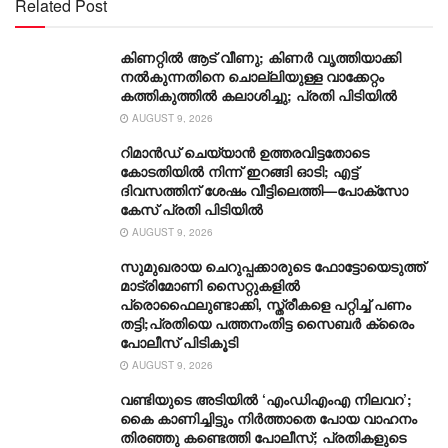
Related Post
കിണറ്റിൽ ആട് വീണു; കിണർ വൃത്തിയാക്കി
നൽകുന്നതിനെ ചൊല്ലിയുള്ള വാക്കേറ്റം
കത്തികുത്തിൽ കലാശിച്ചു; പ്രതി പിടിയിൽ
AUGUST 9, 2026
റിമാൻഡ് ചെയ്യാൻ ഉത്തരവിട്ടതോടെ
കോടതിയിൽ നിന്ന് ഇറങ്ങി ഓടി; എട്ട്
ദിവസത്തിന് ശേഷം വീട്ടിലെത്തി—പോക്സോ
കേസ് പ്രതി പിടിയിൽ
AUGUST 9, 2026
സുമുഖരായ ചെറുപ്പക്കാരുടെ ഫോട്ടോയെടുത്ത്
മാട്രിമോണി സൈറ്റുകളിൽ
പ്രൊഫൈലുണ്ടാക്കി, സ്ത്രീകളെ പറ്റിച്ച് പണം
തട്ടി;പ്രതിയെ പത്തനംതിട്ട സൈബർ ക്രൈം
പോലീസ് പിടികൂടി
AUGUST 9, 2026
വണ്ടിയുടെ അടിയിൽ ‘എംഡിഎംഎ നിലവറ’;
കൈ കാണിച്ചിട്ടും നിർത്താതെ പോയ വാഹനം
തിരഞ്ഞു കണ്ടെത്തി പോലീസ്; പ്രതികളുടെ