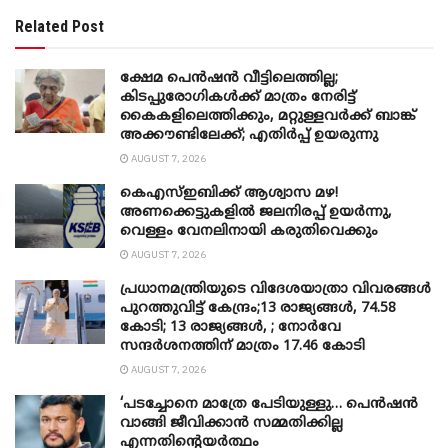
Related Post
ക്ഷേമ പെൻഷൻ വീട്ടിലെത്തില്ല;
കിടപ്പുരോഗികൾക്ക് മാത്രം നേരിട്ട്
കൈകളിലെത്തിക്കും, മറ്റുള്ളവർക്ക് ബാങ്ക്
അക്കൗണ്ടിലേക്ക്; എതിർപ്പ് ഉയരുന്നു
AUGUST 7, 2026
കെഎസ്ഇബിക്ക് ആശ്വാസ മഴ!
അണക്കെട്ടുകളിൽ ജലനിരപ്പ് ഉയർന്നു,
വെള്ളം വേനലിനായി കരുതിവെക്കും
AUGUST 7, 2026
പ്രധാനമന്ത്രിയുടെ വിദേശയാത്രാ വിവരങ്ങൾ
പുറത്തുവിട്ട് കേന്ദ്രം;13 രാജ്യങ്ങൾ, 74.58
കോടി; 13 രാജ്യങ്ങൾ, ; നോർവേ
സന്ദർശനത്തിന് മാത്രം 17.46 കോടി
AUGUST 7, 2026
‘പടച്ചോനെ മാത്രേ പേടിയുള്ളു… പെൻഷൻ
വാങ്ങി ജീവിക്കാൻ സമ്മതിക്കില്ല
എന്നതിന്റെയർത്ഥം