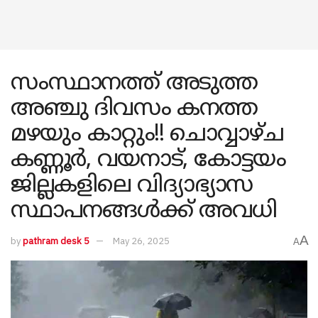
സംസ്ഥാനത്ത് അടുത്ത
അഞ്ചു ദിവസം കനത്ത
മഴയും കാറ്റും!! ചൊവ്വാഴ്ച
കണ്ണൂർ, വയനാട്, കോട്ടയം
ജില്ലകളിലെ വിദ്യാഭ്യാസ
സ്ഥാപനങ്ങൾക്ക് അവധി
A
by
pathram desk 5
May 26, 2025
A