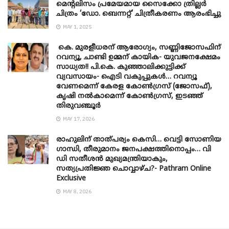
മെന്‍റലിസം പ്രമേയമായ സൈക്കോ ത്രില്ലർ
ചിത്രം ‘ഡോ. ബെന്നറ്റ്’ ചിത്രീകരണം ആരംഭിച്ചു
MAY 1, 2025
കെ. മുരളീധരന് ആരോഗ്യം, സണ്ണിജോസഫിന്
റവന്യൂ, ചാണ്ടി ഉമ്മന് കായിക- യുവജനക്ഷേമം
സാധ്യത!! പി.കെ. കുഞ്ഞാലിക്കുട്ടിക്ക്
വ്യവസായം- ഐടി വകുപ്പുകൾ… റവന്യൂ
വേണമെന്ന് കേരള കോൺഗ്രസ് (ജോസഫ്),
കൃഷി നൽകാമെന്ന് കോൺഗ്രസ്, ഇടഞ്ഞ്
തിരുവഞ്ചൂർ
MAY 17, 2026
രാഹുലിന് താത്പര്യം കെസി… വെട്ടി സോണിയ
​ഗാന്ധി, തീരുമാനം ജനപക്ഷത്തിനൊപ്പം… വി
ഡി സതീശൻ മുഖ്യമന്ത്രിയാകും,
സത്യപ്രതിജ്ഞ ചൊവ്വാഴ്ച?- Pathram Online
Exclusive
MAY 8, 2026