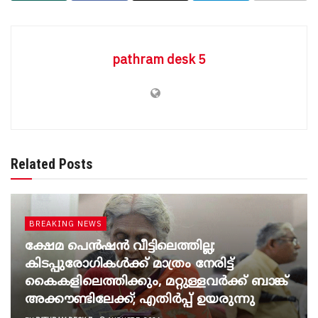
pathram desk 5
Related Posts
BREAKING NEWS
ക്ഷേമ പെൻഷൻ വീട്ടിലെത്തില്ല;
കിടപ്പുരോഗികൾക്ക് മാത്രം നേരിട്ട്
കൈകളിലെത്തിക്കും, മറ്റുള്ളവർക്ക് ബാങ്ക്
അക്കൗണ്ടിലേക്ക്; എതിർപ്പ് ഉയരുന്നു