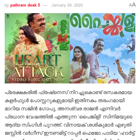
A
by
pathram desk 5
January 29, 2025
A
പ്രേക്ഷകരില്‍ ഫ്രഷ്‌നെസ് നിറച്ചുകൊണ്ട് രസകരമായ
കളര്‍ഫുള്‍ പോസ്റ്ററുകളുമായി ഇതിനകം തരംഗമായി
മാറിയ സജിന്‍ ഗോപു, അനശ്വര രാജന്‍ എന്നിവര്‍
പ്രധാന വേഷത്തില്‍ എത്തുന്ന ‘പൈങ്കിളി’ സിനിമയുടെ
ആദ്യ സിംഗിള്‍ പുറത്ത്. വിനായക് ശശികുമാര്‍ എഴുതി
ജസ്റ്റിന്‍ വര്‍ഗീസ് ഈണമിട്ട് റാപ്പര്‍ ഫെജോ പാടിയ ‘ഹാര്‍ട്ട്