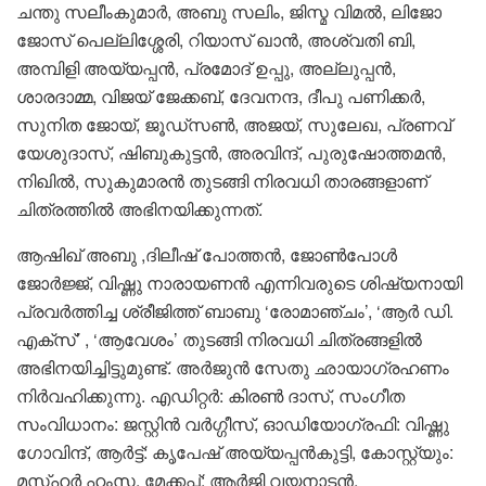
ചന്തു സലീംകുമാര്‍, അബു സലിം, ജിസ്മ വിമല്‍, ലിജോ
ജോസ് പെല്ലിശ്ശേരി, റിയാസ് ഖാന്‍, അശ്വതി ബി,
അമ്പിളി അയ്യപ്പന്‍, പ്രമോദ് ഉപ്പു, അല്ലുപ്പന്‍,
ശാരദാമ്മ, വിജയ് ജേക്കബ്, ദേവനന്ദ, ദീപു പണിക്കര്‍,
സുനിത ജോയ്, ജൂഡ്‌സണ്‍, അജയ്, സുലേഖ, പ്രണവ്
യേശുദാസ്, ഷിബുകുട്ടന്‍, അരവിന്ദ്, പുരുഷോത്തമന്‍,
നിഖില്‍, സുകുമാരന്‍ തുടങ്ങി നിരവധി താരങ്ങളാണ്
ചിത്രത്തില്‍ അഭിനയിക്കുന്നത്.
ആഷിഖ് അബു ,ദിലീഷ് പോത്തന്‍, ജോണ്‍പോള്‍
ജോര്‍ജ്ജ്, വിഷ്ണു നാരായണന്‍ എന്നിവരുടെ ശിഷ്യനായി
പ്രവര്‍ത്തിച്ച ശ്രീജിത്ത് ബാബു ‘രോമാഞ്ചം’, ‘ആര്‍ ഡി.
എക്‌സ്’ , ‘ആവേശം’ തുടങ്ങി നിരവധി ചിത്രങ്ങളില്‍
അഭിനയിച്ചിട്ടുമുണ്ട്. അര്‍ജുന്‍ സേതു ഛായാഗ്രഹണം
നിര്‍വഹിക്കുന്നു. എഡിറ്റര്‍: കിരണ്‍ ദാസ്, സംഗീത
സംവിധാനം: ജസ്റ്റിന്‍ വര്‍ഗ്ഗീസ്, ഓഡിയോഗ്രഫി: വിഷ്ണു
ഗോവിന്ദ്, ആര്‍ട്ട്: കൃപേഷ് അയ്യപ്പന്‍കുട്ടി, കോസ്റ്റ്യും:
മസ്ഹര്‍ ഹംസ, മേക്കപ്പ്: ആര്‍ജി വയനാടന്‍,