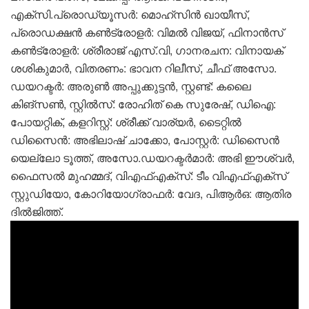
എക്‌സി.പ്രൊഡ്യൂസര്‍: മൊഹ്‌സിന്‍ ഖായീസ്,
പ്രൊഡക്ഷന്‍ കണ്‍ട്രോളര്‍: വിമല്‍ വിജയ്, ഫിനാന്‍സ്
കണ്‍ട്രോളര്‍: ശ്രീരാജ് എസ്.വി, ഗാനരചന: വിനായക്
ശശികുമാര്‍, വിതരണം: ഭാവന റിലീസ്, ചീഫ് അസോ.
ഡയറക്ടര്‍: അരുണ്‍ അപ്പുക്കുട്ടന്‍, സ്റ്റണ്ട്: കലൈ
കിങ്‌സണ്‍, സ്റ്റില്‍സ്: രോഹിത് കെ സുരേഷ്, ഡിഐ:
പോയറ്റിക്, കളറിസ്റ്റ്: ശ്രീക്ക് വാര്യര്‍, ടൈറ്റില്‍
ഡിസൈന്‍: അഭിലാഷ് ചാക്കോ, പോസ്റ്റര്‍: ഡിസൈന്‍
യെല്ലോ ടൂത്ത്, അസോ.ഡയറക്ടര്‍മാര്‍: അഭി ഈശ്വര്‍,
ഫൈസല്‍ മുഹമ്മദ്, വിഎഫ്എക്‌സ്: ടീം വിഎഫ്എക്‌സ്
സ്റ്റുഡിയോ, കോറിയോഗ്രാഫര്‍: വേദ, പിആര്‍ഒ: ആതിര
ദില്‍ജിത്ത്.