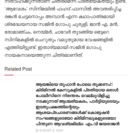
നിര്‍വഹിക്കുന്നതാണ് ചിത്രമെന്ന പ്രത്യേകതയും ഉണ്ട്.
‘ആവേശം’ സിനിമയില്‍ ഫഹദ് ഫാസില്‍ അവതരിപ്പിച്ച
രങ്കന്‍ ചേട്ടനൊപ്പം അമ്പാന്‍ എന്ന കഥാപാത്രമായി
ശ്രദ്ധേയനായ സജിന്‍ ഗോപു ചുരുളി, ജാന്‍ എ. മന്‍,
രോമാഞ്ചം, നെയ്മര്‍, ചാവേര്‍ തുടങ്ങിയ ഒട്ടേറെ
സിനിമകളില്‍ ചെറുതും വലുതുമായ വേഷങ്ങളില്‍
എത്തിയിട്ടുണ്ട്. ഇതാദ്യമായി സജിന്‍ ഗോപു
നായകനായെത്തുന്ന ചിത്രമാണിത്.
Related Post
ആയങ്കിയെ തൂഫാൻ പോലെ തൂക്കണം!!
ക്രിമിനൽ കേസുകളിൽ പ്രതിയായ ഒരാൾ
പോലീസിനെ നിരന്തരം വെല്ലുവിളിച്ചു
നടക്കുന്നത് ആശ്ചര്യകരം, പാർട്ടിയുടെയും
ഇടതുപക്ഷത്തിന്റെയും
ആശയപ്രചാരണങ്ങൾക്ക് കൊട്ടേഷൻ
സംഘങ്ങളുടെയോ ക്രിമിനലുകളുടെയോ
പിന്തുണ ആവശ്യമില്ല- എം.വി ജയരാജൻ
AUGUST 8, 2026