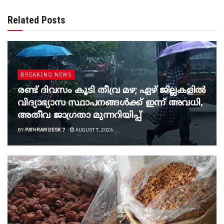
Related Posts
BREAKING NEWS
രണ്ട് ദിവസം കൂടി തീവ്ര മഴ; ഏഴ് ജില്ലകളിൽ
വിദ്യാഭ്യാസ സ്ഥാപനങ്ങൾക്ക് ഇന്ന് അവധി,
അതീവ ജാ​ഗ്രതാ മുന്നറിയിപ്പ്
BY
PATHRAM DESK 7
AUGUST 7, 2026