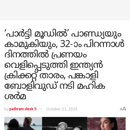
‘പാർട്ടി മൂഡിൽ’ പാണ്ഡ്യയും
കാമുകിയും, 32-ാം പിറന്നാൾ
ദിനത്തിൽ പ്രണയം
വെളിപ്പെടുത്തി ഇന്ത്യൻ
ക്രിക്കറ്റ് താരം, പങ്കാളി
ബോളിവുഡ് നടി മഹിക
ശർമ
A
by
pathram desk 5
October 11, 2025
A