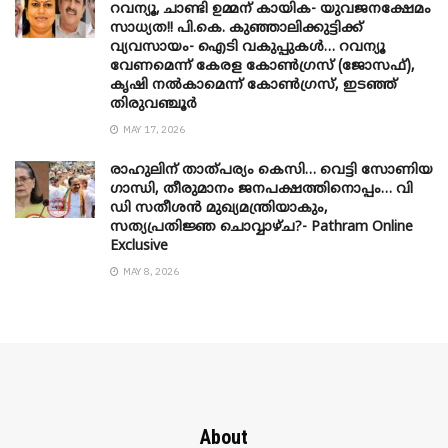
റവന്യൂ, ചാണ്ടി ഉമ്മന് കായിക- യുവജനക്ഷേമം
സാധ്യത!! പി.കെ. കുഞ്ഞാലിക്കുട്ടിക്ക്
വ്യവസായം- ഐടി വകുപ്പുകൾ… റവന്യൂ
വേണമെന്ന് കേരള കോൺഗ്രസ് (ജോസഫ്),
കൃഷി നൽകാമെന്ന് കോൺഗ്രസ്, ഇടഞ്ഞ്
തിരുവഞ്ചൂർ
MAY 17, 2026
രാഹുലിന് താത്പര്യം കെസി… വെട്ടി സോണിയ
​ഗാന്ധി, തീരുമാനം ജനപക്ഷത്തിനൊപ്പം… വി
ഡി സതീശൻ മുഖ്യമന്ത്രിയാകും,
സത്യപ്രതിജ്ഞ ചൊവ്വാഴ്ച?- Pathram Online
Exclusive
MAY 8, 2026
About