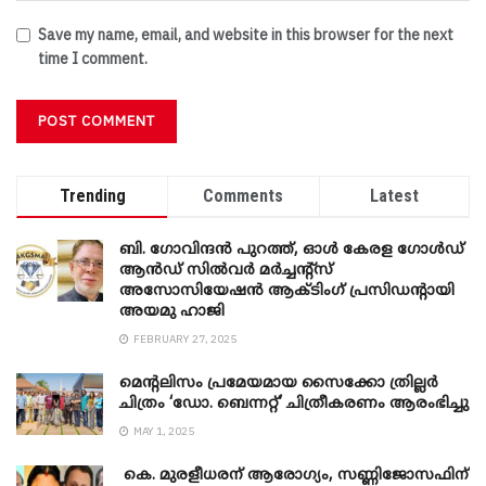
Save my name, email, and website in this browser for the next
time I comment.
Trending
Comments
Latest
ബി. ​ഗോവിന്ദൻ പുറത്ത്, ഓൾ കേരള ഗോൾഡ്
ആൻഡ് സിൽവർ മർച്ചന്റ്സ്
അസോസിയേഷൻ ആക്ടിംഗ് പ്രസിഡന്റായി
അയമു ഹാജി
FEBRUARY 27, 2025
മെന്‍റലിസം പ്രമേയമായ സൈക്കോ ത്രില്ലർ
ചിത്രം ‘ഡോ. ബെന്നറ്റ്’ ചിത്രീകരണം ആരംഭിച്ചു
MAY 1, 2025
കെ. മുരളീധരന് ആരോഗ്യം, സണ്ണിജോസഫിന്