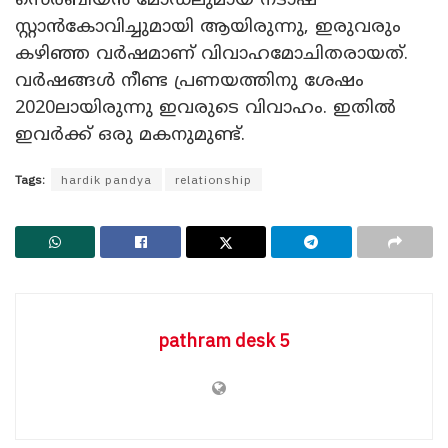
സെർബിയൻ മോഡലുമായ നടാഷ
സ്റ്റാൻകോവിച്ചുമായി ആയിരുന്നു, ഇരുവരും
കഴിഞ്ഞ വർഷമാണ് വിവാഹമോചിതരായത്.
വർഷങ്ങൾ നീണ്ട പ്രണയത്തിനു ശേഷം
2020ലായിരുന്നു ഇവരുടെ വിവാഹം. ഇതിൽ
‍ഇവർക്ക് ഒരു മകനുമുണ്ട്.
Tags:
hardik pandya
relationship
pathram desk 5