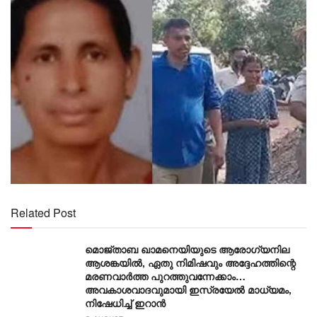
Related Post
മൊജ്താബ ഖാമനെയിയുടെ ആരോ​ഗ്യനില
ആശങ്കയിൽ, ഏതു നിമിഷവും അദ്ദേഹത്തിന്റെ
മരണവാർത്ത പുറത്തുവന്നേക്കാം…
അവകാശവാദവുമായി ഇസ്രയേൽ മാധ്യമം,
നിഷേധിച്ച് ഇറാൻ