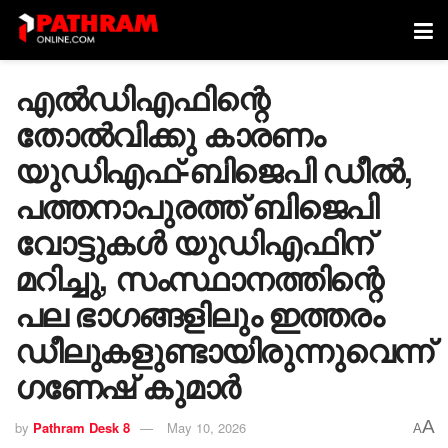
എൽഡിഎഫിന്റെ
തോൽവിക്കു കാരണം
യുഡിഎഫ്-ബിജെപി ഡീല്‍,
പത്തനാപുരത്ത് ബിജെപി
വോട്ടുകള്‍ യുഡിഎഫിന്
മറിച്ചു, സംസ്ഥാനത്തിന്റെ
പല ഭാഗങ്ങളിലും ഇത്തരം
ഡീലുകളുണ്ടായിരുന്നുവെന്ന്
ഗണേഷ് കുമാര്‍
A
by
Pathram Desk 8
May 10, 2026
A