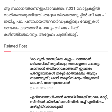
ആ സ്ഥാനത്താണ് ഇപ്രാവശ്യം 7,031 വോട്ടുകളിൽ
മാത്രമൊതുങ്ങിയത്. തദ്ദേശ തിരഞ്ഞെടുപ്പിൽ ബി.ജെ.പി.
ജയിച്ച പല പഞ്ചായത്ത് വാർഡുകളിലും വോട്ടുകൾ
രണ്ടക്കം കടത്താൻ പോലും ബി.ജെ.പി.ക്ക്
കഴിഞ്ഞില്ലെന്നും അദ്ദേഹം ചൂണ്ടിക്കാട്ടി.
Related Post
‘രാഹുൽ ഗാന്ധിയെ കുറ്റം പറഞ്ഞാൽ
ബിജെപിക്ക് സുഖിക്കും;താങ്കളെന്താ പലതും
കാണാൻ തയ്യാറാകാത്തത്? ഇത്തരം
പ്രസ്താവനകൾ തരൂർ മാത്രമല്ല, ആരും
നടത്തരുത്’; ശശി തരൂരിന് മറുപടിയുമായി
കെ.സി. വേണുഗോപാൽ
AUGUST 9, 2026
എൻഡോസൾഫാൻ സെല്ലിലേക്ക് സ്ഥലം മാറ്റി,
സീനിയർ ക്ലർക്ക് ഓഫീസിൽ വച്ച് എലിവിഷം
കഴിച്ച് ജീവനൊടുക്കി
AUGUST 9, 2026