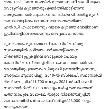
അപേക്ഷിച്ച് മണ്ഡലത്തിൽ ഇത്തവണ ബി.ജെ.പി.യുടെ
വോട്ടുനില കുറഞ്ഞതും ഉയർത്തിക്കാട്ടിയാണ്
അദ്ദേഹത്തിന്റെ ആരോപണം. ബി.ജെ.പി. ജയിച്ച മൂന്ന്
മണ്ഡലങ്ങളിലും രണ്ടാംസ്ഥാനത്തെത്തിയത്
എൽ.ഡി.എഫാണെന്നും വളരെ കുറഞ്ഞ വോട്ടിനാണ്
ഇവിടങ്ങളിലെ ജയമെന്നും അദ്ദേഹം പറഞ്ഞു.
മൂന്നിടത്തും മൂന്നാമതാണ് കോൺഗ്രസ്. ആ
സ്ഥലങ്ങളിൽ കഴിഞ്ഞ പാർലമെന്റ്-തദ്ദേശ
തിരഞ്ഞെടുപ്പുകളിലെ വോട്ടുകൾ പോലും
കോൺഗ്രസിന് ലഭിച്ചില്ല. സംസ്ഥാനത്തിന്റെ പല
ഭാഗങ്ങളിലും ഇത്തരം ഡീലുകൾ ഉണ്ടായിരുന്നെന്നും
അദ്ദേഹം ആരോപിച്ചു. 2016-ൽ ബി.ജെ.പി. സ്ഥാനാർഥി
ഭീമൻ രഘുവിന് 11,700 വോട്ടും 2021-ൽ ബി.ജെ.പി.
സ്ഥാനാർഥിക്ക് 12,398 വോട്ടും ലഭിച്ച മണ്ഡലമാണ്
പത്തനാപുരം. 2025-ലെ തദ്ദേശ തിരഞ്ഞെടുപ്പിൽ
മണ്ഡലത്തിൽ ബി.ജെ.പി.ക്ക് ലഭിച്ചത് 23,000-ഓളം
വോട്ടുകളാണ്.