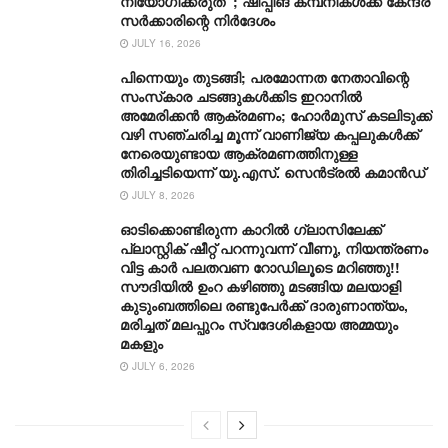
നിയോഗിക്കരുത്’ ; ഷിപ്പിങ് കമ്പനികൾക്ക് കേന്ദ്ര
സർക്കാരിന്റെ നിർദേശം
JULY 16, 2026
പിന്നെയും തുടങ്ങി; പരമോന്നത നേതാവിന്റെ
സംസ്‌കാര ചടങ്ങുകൾക്കിട ഇറാനിൽ
അമേരിക്കൻ ആക്രമണം; ഹോർമുസ് കടലിടുക്ക്
വഴി സഞ്ചരിച്ച മൂന്ന് വാണിജ്യ കപ്പലുകൾക്ക്
നേരെയുണ്ടായ ആക്രമണത്തിനുള്ള
തിരിച്ചടിയെന്ന് യു.എസ്. സെൻട്രൽ കമാൻഡ്
JULY 8, 2026
ഓടിക്കൊണ്ടിരുന്ന കാറിൽ ​ഗ്ലാസിലേക്ക്
പ്ലാസ്റ്റിക് ഷീറ്റ് പറന്നുവന്ന് വീണു, നിയന്ത്രണം
വിട്ട കാർ പലതവണ റോഡിലൂടെ മറിഞ്ഞു!!
സൗദിയിൽ ഉംറ കഴിഞ്ഞു മടങ്ങിയ മലയാളി
കുടുംബത്തിലെ രണ്ടുപേർക്ക് ദാരുണാന്ത്യം,
മരിച്ചത് മലപ്പുറം സ്വദേശികളായ അമ്മയും
മകളും
JULY 6, 2026