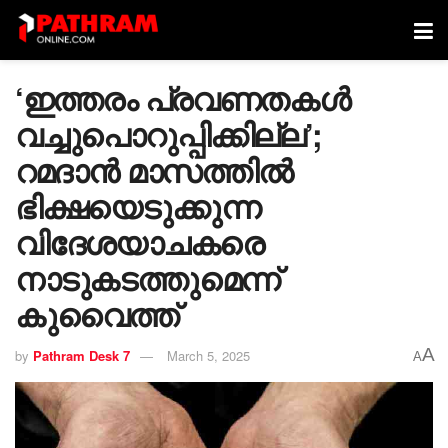
‘ഇത്തരം പ്രവണതകള്‍
വച്ചുപൊറുപ്പിക്കില്ല’;
റമദാൻ മാസത്തിൽ
ഭിക്ഷയെടുക്കുന്ന
വിദേശയാചകരെ
നാടുകടത്തുമെന്ന്
കുവൈത്ത്
A
by
Pathram Desk 7
March 5, 2025
A