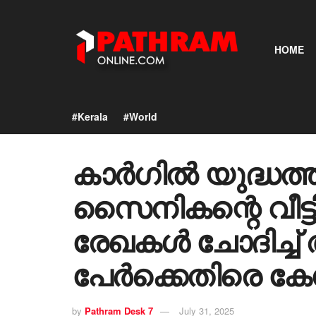
HOME
#Kerala
#World
കാർ​ഗിൽ യുദ്ധത്
സൈനികന്റെ വീട്
രേഖകൾ ചോദിച്ച
പേർക്കെതിരെ കേ
by
Pathram Desk 7
July 31, 2025