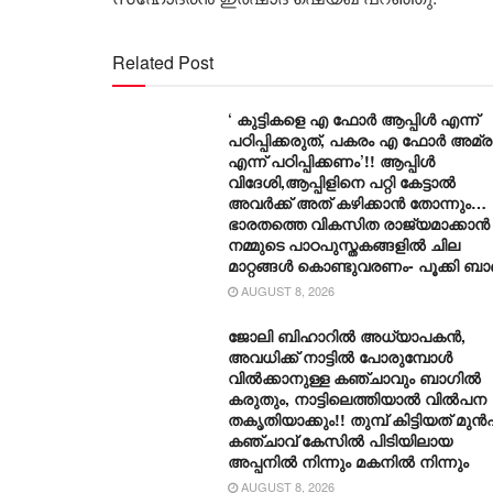
Related Post
‘ കുട്ടികളെ എ ഫോർ ആപ്പിൾ എന്ന്
പഠിപ്പിക്കരുത്, പകരം എ ഫോർ അമ്രൂ
എന്ന് പഠിപ്പിക്കണം’!! ആപ്പിൾ
വിദേശി,ആപ്പിളിനെ പറ്റി കേട്ടാൽ
അവർക്ക് അത് കഴിക്കാൻ തോന്നും…
ഭാരതത്തെ വികസിത രാജ്യമാക്കാൻ
നമ്മുടെ പാഠപുസ്തകങ്ങളിൽ ചില
മാറ്റങ്ങൾ കൊണ്ടുവരണം- പൂക്കി ബ
AUGUST 8, 2026
ജോലി ബിഹാറിൽ അധ്യാപകൻ,
അവധിക്ക് നാട്ടിൽ പോരുമ്പോൾ
വിൽക്കാനുള്ള കഞ്ചാവും ബാ​ഗിൽ
കരുതും, നാട്ടിലെത്തിയാൽ വിൽപന
തകൃതിയാക്കും!! തുമ്പ് കിട്ടിയത് മുൻപ
കഞ്ചാവ് കേസിൽ പിടിയിലായ
അപ്പനിൽ നിന്നും മകനിൽ നിന്നും
AUGUST 8, 2026