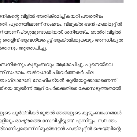
കന്റെ വീട്ടിൽ അതിക്രമിച്ച് കയറി പൗരത്വം
രാതി. പുനെയിലാണ് സംഭവം. വിമുക്ത ഭടൻ ഹക്കിമുദ്ദീൻ
ിയാണ് പ്രശ്നമുണ്ടാക്കിയത്. ശനിയാഴ്ച രാത്രി വീട്ടിൽ
റെ തെളിവ് ആവശ്യപ്പെട്ട് ആക്രമിക്കുകയും അനധികൃത
്തെന്നും ആരോപിച്ചു.
ം സൈനികനും കുടുംബവും ആരോപിച്ചു. പൂനെയിലെ
ണ് സംഭവം. ബജ്‌റംഗ്ദൾ പ്രവർത്തകർ ചില
ംഗ്ലാദേശി, റോഹിംഗ്യൻ കുടിയേറ്റക്കാരാണെന്ന്
ാതിയെ തുടർന്ന് ആറ് പേർക്കെതിരെ കേസെടുത്തതായി
ങളുടെ പൂർവ്വികർ മുതൽ ഞങ്ങളുടെ കുടുംബാംഗങ്ങൾ
ാഷ്ട്രത്തെ സേവിച്ചിട്ടുണ്ട്. എന്നിട്ടും, സ്വന്തം
ഗണിച്ചതെന്ന് വിമുക്തഭടൻ ഹക്കിമുദ്ദീൻ ഷെയ്ഖിന്റെ