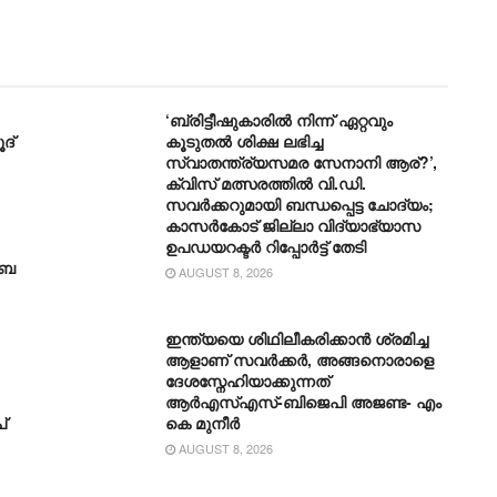
‘ബ്രിട്ടീഷുകാരിൽ നിന്ന് ഏറ്റവും
ദ്
കൂടുതൽ ശിക്ഷ ലഭിച്ച
സ്വാതന്ത്ര്യസമര സേനാനി ആര്?’,
ക്വിസ് മത്സരത്തിൽ വി.ഡി.
സവർക്കറുമായി ബന്ധപ്പെട്ട ചോദ്യം;
കാസർകോട് ജില്ലാ വിദ്യാഭ്യാസ
ഉപഡയറക്ടർ റിപ്പോർട്ട് തേടി
ാബ
AUGUST 8, 2026
ഇന്ത്യയെ ശിഥിലീകരിക്കാൻ ശ്രമിച്ച
ആളാണ് സവർക്കർ, അങ്ങനൊരാളെ
ദേശസ്നേഹിയാക്കുന്നത്
ആർഎസ്എസ്-ബിജെപി അജണ്ട- എം
്
കെ മുനീര്‍
AUGUST 8, 2026