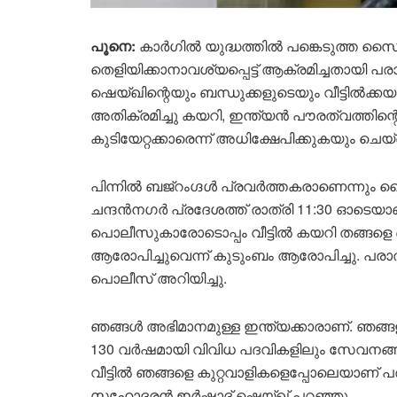
പൂനെ:
കാർഗിൽ യുദ്ധത്തിൽ പങ്കെടുത്ത സൈനി
തെളിയിക്കാനാവശ്യപ്പെട്ട് ആക്രമിച്ചതായി പ
ഷെയ്ഖിന്റെയും ബന്ധുക്കളുടെയും വീട്ടിൽക്കയറ
അതിക്രമിച്ചു കയറി, ഇന്ത്യൻ പൗരത്വത്തിന്
കുടിയേറ്റക്കാരെന്ന് അധിക്ഷേപിക്കുകയും ചെയ
പിന്നിൽ ബജ്റം​ഗ്ദൾ പ്രവർത്തകരാണെന്നു
ചന്ദൻനഗർ പ്രദേശത്ത് രാത്രി 11:30 ഓടെയാ
പൊലീസുകാരോടൊപ്പം വീട്ടിൽ കയറി തങ്ങളെ ബ
ആരോപിച്ചുവെന്ന് കുടുംബം ആരോപിച്ചു. പര
പൊലീസ് അറിയിച്ചു.
ഞങ്ങൾ അഭിമാനമുള്ള ഇന്ത്യക്കാരാണ്. ഞങ്
130 വർഷമായി വിവിധ പദവികളിലും സേവനങ്ങളിലും ര
വീട്ടിൽ ഞങ്ങളെ കുറ്റവാളികളെപ്പോലെയാണ് പരി
സഹോദരൻ ഇർഷാദ് ഷെയ്ഖ് പറഞ്ഞു.