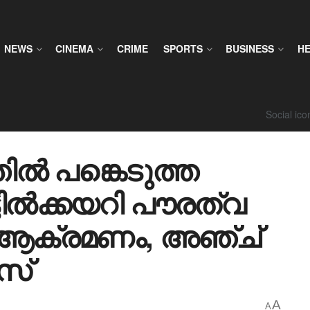
NEWS
CINEMA
CRIME
SPORTS
BUSINESS
H
Social ic
തിൽ പങ്കെടുത്ത
ടിൽക്കയറി പൗരത്വ
് ആക്രമണം, അഞ്ച്
സ്
A
A