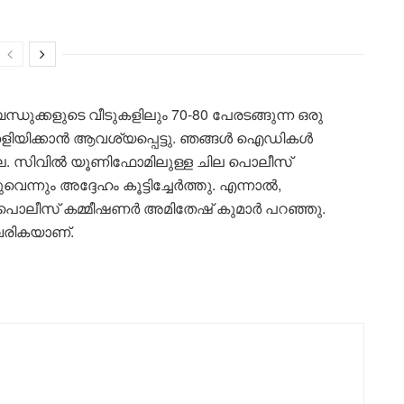
ബന്ധുക്കളുടെ വീടുകളിലും 70-80 പേരടങ്ങുന്ന ഒരു
ിയിക്കാൻ ആവശ്യപ്പെട്ടു. ഞങ്ങൾ ഐഡികൾ
ചില്ല. സിവിൽ യൂണിഫോമിലുള്ള ചില പൊലീസ്
്നും അദ്ദേഹം കൂട്ടിച്ചേർത്തു. എന്നാൽ,
െ പൊലീസ് കമ്മീഷണർ അമിതേഷ് കുമാർ പറഞ്ഞു.
രികയാണ്.