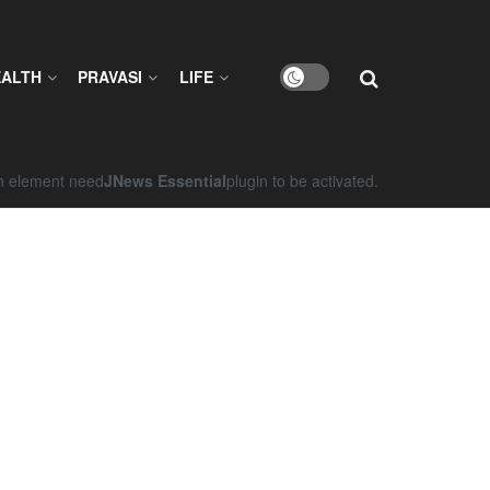
EALTH
PRAVASI
LIFE
on element need
JNews Essential
plugin to be activated.