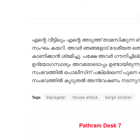
എന്റെ വീട്ടിലും എന്റെ അടുത്ത് താമസിക്കുന്ന 
സംഘം കയറി. അവർ ഞങ്ങളോട് ദേശീയത തെള
കാണിക്കാൻ ശ്രമിച്ചു. പക്ഷേ അവർ ​ഗൗനിച്
ഉദ്യോഗസ്ഥരും അവരോടൊപ്പം ഉണ്ടായിരുന്നുവെന
സംഭവത്തിൽ പൊലീസിന് പങ്കില്ലെന്ന് പൂന
സംഭവത്തിൽ കൂടുതൽ അന്വേഷണം നടന്നുവ
Tags:
bajragdal
house attack
kargil soldier
Pathram Desk 7