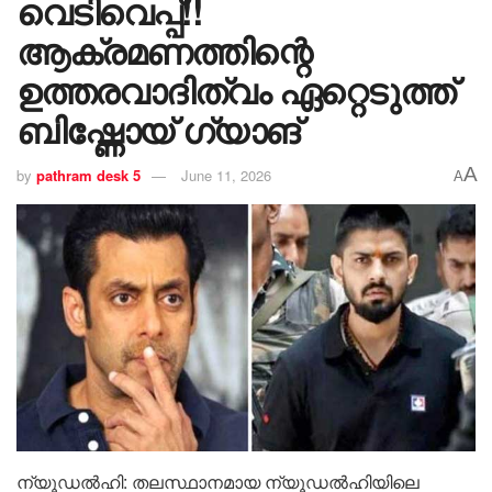
വെടിവെപ്പ്!!
ആക്രമണത്തിന്റെ
ഉത്തരവാദിത്വം ഏറ്റെടുത്ത്
ബിഷ്ണോയ് ഗ്യാങ്
A
by
pathram desk 5
June 11, 2026
A
ന്യൂഡൽഹി: തലസ്ഥാനമായ ന്യൂഡൽഹിയിലെ