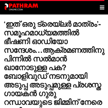
‘ഇത് ഒരു ട്രെയ്ലർ മാത്രം’-
സമൂഹമാധ്യമത്തിൽ
ഭീഷണി ഓഡിയോ
സന്ദേശം…ആക്രമണത്തിനു
പിന്നിൽ‍ സൽമാൻ
ഖാനോടുള്ള പക?
ബോളിവുഡ് നടനുമായി
അടുപ്പ അടുപ്പമുള്ള പ്രശസ്ത ​
ഗായകൻ ഗുരു
റന്ധാവയുടെ ജിമ്മിന് നേരെ