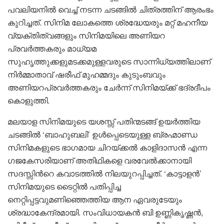
പവലിയനിൽ വെച്ച് നടന്ന ചടങ്ങിൽ ചിത്രത്തിന് ആരംഭം
കുറിച്ചത്. സിനിമ ലോകത്തെ ശ്രദ്ധേയരും മറ്റ് മഹനീയ
വ്യക്തിത്വങ്ങളും സിനിമയിലെ അണിയറ
പ്രവർത്തകരും മാധ്യമ
സുഹൃത്തുക്കളുമടക്കമുള്ളവരുടെ സാന്നിധ്യത്തിലാണ്
നിർമ്മാതാവ് ഷരീഫ് മുഹമ്മദും കുടുംബവും
അണിയറപ്രവർത്തകരും ചേർന്ന് സിനിമയ്ക്ക് ഭദ്രദീപം
കൊളുത്തി.
മലയാള സിനിമയുടെ യശസ്സ് പതിന്മടങ്ങ് ഉയർത്തിയ
ചടങ്ങിൽ ‘ബാഹുബലി’ ഉൾപ്പെടെയുള്ള ബ്രഹ്മാണ്ഡ
സിനിമകളുടെ ഭാഗമായ ചിറയ്ക്കൽ കാളിദാസൻ എന്ന
ഗജകേസരിയാണ് അതിഥികളെ വരവേൽക്കാനായി
സദസ്സിൻറെ കവാടത്തിൽ നിലയുറപ്പിച്ചത്. ‘കാട്ടാളൻ’
സിനിമയുടെ ടൈറ്റിൽ പതിപ്പിച്ച
നെറ്റിപ്പട്ടവുമണിഞ്ഞെത്തിയ ആന ഏവരുടേയും
ശ്രദ്ധാകേന്ദ്രമായി. സംവിധായകൻ ബി ഉണ്ണികൃഷ്ണൻ,