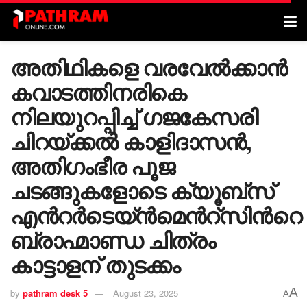
അതിഥികളെ വരവേൽക്കാൻ
കവാടത്തിനരികെ
നിലയുറപ്പിച്ച് ഗജകേസരി
ചിറയ്ക്കൽ കാളിദാസൻ,
അതിഗംഭീര പൂജ
ചടങ്ങുകളോടെ ക്യൂബ്സ്
എൻറർടെയ്ൻമെൻറ്സിൻറെ
ബ്രാഹ്മാണ്ഡ ചിത്രം
കാട്ടാളന് തുടക്കം
A
by
pathram desk 5
August 23, 2025
A