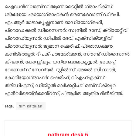
ഐഡൻറ് ലാബ്സ് ആണ് ടൈറ്റിൽ ഗ്രാഫിക്സ്.
ശ്രദ്ധേയ ഛായാഗ്രാഹകൻ രെണദേവാണ് ഡിഒപി.
എം.ആർ രാജാകൃഷ്ണനാണ് ഓഡിയോഗ്രഫി,
പ്രൊഡക്ഷൻ ഡിസൈനർ: സുനിൽ ദാസ്, ക്രിയേറ്റീവ്
പ്രൊഡ്യൂസർ: ഡിപിൽ ദേവ്, എക്സിക്യുട്ടീവ്
പ്രൊഡ്യൂസർ: ജുമാന ഷെരീഫ്, പ്രൊഡക്ഷൻ
കൺട്രോളർ: ദീപക് പരമേശ്വരൻ, സൗണ്ട് ഡിസൈനർ:
കിഷാൻ, കോസ്റ്റ്യൂം: ധന്യ ബാലകൃഷ്ണൻ, മേക്കപ്പ്:
റോണക്സ് സേവ്യർ, സ്റ്റിൽസ്: അമൽ സി സദർ,
കോറിയോഗ്രാഫർ: ഷെരീഫ്, വിഎഫ്എക്സ്:
ത്രീഡിഎസ്, ഡിജിറ്റൽ മാർക്കറ്റിംഗ്: ഒബ്സിക്യൂറ
എൻ്റർടെയ്ൻമെൻ്റ്സ്, പിആർഒ: ആതിര ദിൽജിത്ത്.
Tags:
film kattalan
pathram desk 5