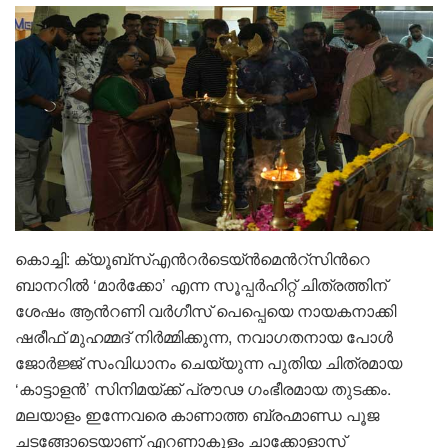
കൊച്ചി: ക്യൂബ്സ്എൻറർടെയ്ൻമെൻറ്സിൻറെ
ബാനറിൽ ‘മാർക്കോ’ എന്ന സൂപ്പർഹിറ്റ് ചിത്രത്തിന്
ശേഷം ആൻറണി വർഗീസ് പെപ്പെയെ നായകനാക്കി
ഷരീഫ് മുഹമ്മദ് നിർമ്മിക്കുന്ന, നവാഗതനായ പോൾ
ജോർജ്ജ് സംവിധാനം ചെയ്യുന്ന പുതിയ ചിത്രമായ
‘കാട്ടാളൻ’ സിനിമയ്ക്ക് പ്രൗഢ ഗംഭീരമായ തുടക്കം.
മലയാളം ഇന്നേവരെ കാണാത്ത ബ്രഹ്മാണ്ഡ പൂജ
ചടങ്ങോടെയാണ് എറണാകുളം ചാക്കോളാസ്‌