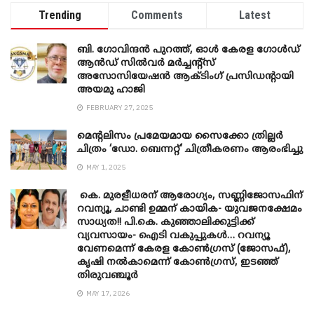
Trending
Comments
Latest
ബി. ​ഗോവിന്ദൻ പുറത്ത്, ഓൾ കേരള ഗോൾഡ്
ആൻഡ് സിൽവർ മർച്ചന്റ്സ്
അസോസിയേഷൻ ആക്ടിംഗ് പ്രസിഡന്റായി
അയമു ഹാജി
FEBRUARY 27, 2025
മെന്‍റലിസം പ്രമേയമായ സൈക്കോ ത്രില്ലർ
ചിത്രം ‘ഡോ. ബെന്നറ്റ്’ ചിത്രീകരണം ആരംഭിച്ചു
MAY 1, 2025
കെ. മുരളീധരന് ആരോഗ്യം, സണ്ണിജോസഫിന്
റവന്യൂ, ചാണ്ടി ഉമ്മന് കായിക- യുവജനക്ഷേമം
സാധ്യത!! പി.കെ. കുഞ്ഞാലിക്കുട്ടിക്ക്
വ്യവസായം- ഐടി വകുപ്പുകൾ… റവന്യൂ
വേണമെന്ന് കേരള കോൺഗ്രസ് (ജോസഫ്),
കൃഷി നൽകാമെന്ന് കോൺഗ്രസ്, ഇടഞ്ഞ്
തിരുവഞ്ചൂർ
MAY 17, 2026