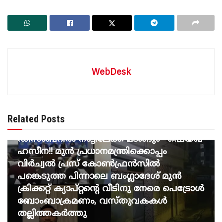
WebDesk
BREAKING NEWS
‘അവർ കൊല്ലുകയോ, അറസ്റ്റ് ചെയ്യുകയോ
Related Posts
എന്തുവേണമെങ്കിൽ ചെയ്തോട്ടെ,
ഡിസംബറിൽ നാട്ടിലേക്ക് മടങ്ങും’- ഷെയ്ഖ്
ഹസീന!! മുൻ പ്രധാനമന്ത്രിക്കൊപ്പം
വിർച്വൽ പ്രസ് കോൺഫ്രൻസിൽ
പങ്കെടുത്ത പിന്നാലെ ബംഗ്ലാദേശ് മുൻ
ക്രിക്കറ്റ് ക്യാപ്റ്റന്റെ വീടിനു നേരെ പെട്രോൾ
ബോംബാക്രമണം, വസ്തുവകകൾ
തല്ലിത്തകർത്തു