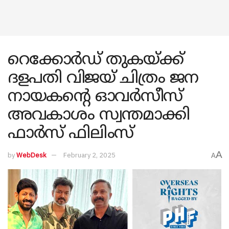
റെക്കോർഡ് തുകയ്ക്ക്
ദളപതി വിജയ് ചിത്രം ജന
നായകൻ്റെ ഓവർസീസ്
അവകാശം സ്വന്തമാക്കി
ഫാർസ് ഫിലിംസ്
A
by
WebDesk
February 2, 2025
A