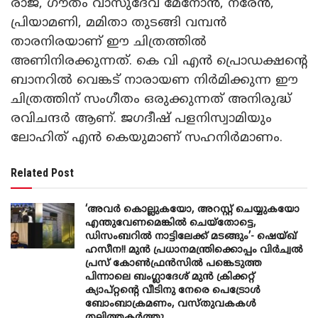
രാജ്, ഗൗതം വാസുദേവ് മേനോൻ, നരേൻ,
പ്രിയാമണി, മമിതാ തുടങ്ങി വമ്പൻ
താരനിരയാണ് ഈ ചിത്രത്തിൽ
അണിനിരക്കുന്നത്. കെ വി എൻ പ്രൊഡക്ഷന്റെ
ബാനറിൽ വെങ്കട് നാരായണ നിർമിക്കുന്ന ഈ
ചിത്രത്തിന് സംഗീതം ഒരുക്കുന്നത് അനിരുദ്ധ്
രവിചന്ദർ ആണ്. ജഗദീഷ് പളനിസ്വാമിയും
ലോഹിത് എൻ കെയുമാണ് സഹനിർമാണം.
Related Post
‘അവർ കൊല്ലുകയോ, അറസ്റ്റ് ചെയ്യുകയോ
എന്തുവേണമെങ്കിൽ ചെയ്തോട്ടെ,
ഡിസംബറിൽ നാട്ടിലേക്ക് മടങ്ങും’- ഷെയ്ഖ്
ഹസീന!! മുൻ പ്രധാനമന്ത്രിക്കൊപ്പം വിർച്വൽ
പ്രസ് കോൺഫ്രൻസിൽ പങ്കെടുത്ത
പിന്നാലെ ബംഗ്ലാദേശ് മുൻ ക്രിക്കറ്റ്
ക്യാപ്റ്റന്റെ വീടിനു നേരെ പെട്രോൾ
ബോംബാക്രമണം, വസ്തുവകകൾ
തല്ലിത്തകർത്തു