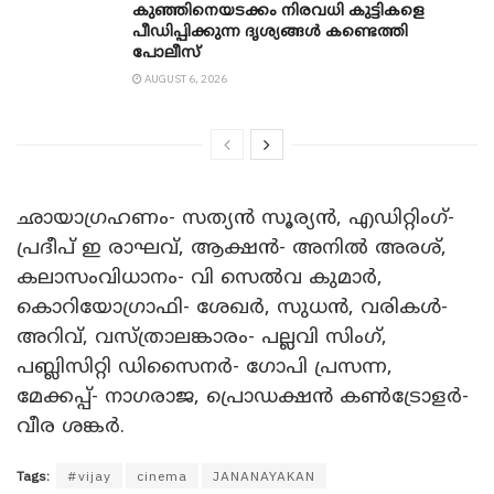
കുഞ്ഞിനെയടക്കം നിരവധി കുട്ടികളെ
പീഡിപ്പിക്കുന്ന ദൃശ്യങ്ങൾ കണ്ടെത്തി
പോലീസ്
AUGUST 6, 2026
ഛായാഗ്രഹണം- സത്യൻ സൂര്യൻ, എഡിറ്റിംഗ്-
പ്രദീപ് ഇ രാഘവ്, ആക്ഷൻ- അനിൽ അരശ്,
കലാസംവിധാനം- വി സെൽവ കുമാർ,
കൊറിയോഗ്രാഫി- ശേഖർ, സുധൻ, വരികൾ-
അറിവ്, വസ്ത്രാലങ്കാരം- പല്ലവി സിംഗ്,
പബ്ലിസിറ്റി ഡിസൈനർ- ഗോപി പ്രസന്ന,
മേക്കപ്പ്- നാഗരാജ, പ്രൊഡക്ഷൻ കൺട്രോളർ-
വീര ശങ്കർ.
Tags:
#vijay
cinema
JANANAYAKAN