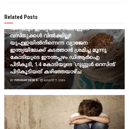
BREAKING NEWS
Related Posts
നടക്കില്ല പാക്കിസ്ഥാനേ, ഏതുവഴി
വന്നാലും ഇന്ത്യയിൽ നിങ്ങളുടെ
വസ്തുക്കൾ വിൽക്കില്ല!!
യുഎഇയിൽനിന്നെന്ന വ്യാജേന
ഇന്ത്യയിലേക്ക് കടത്താൻ ശ്രമിച്ച മൂന്നു
കോടിയുടെ ഈന്തപ്പഴം ഡിആർഐ
പിടികൂടി, 1.4 കോടിയുടെ ‘ഗുഗ്ഗുൾ റെസിൻ’
പിടികൂടിയത് കഴിഞ്ഞയാഴ്ച
BY
PATHRAM DESK 5
AUGUST 7, 2026