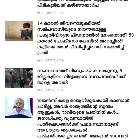
പിടികൂടിയത് കഴിഞ്ഞയാഴ്ച
AUGUST 7, 2026
14 കാരൻ ജീവനൊടുക്കിയത്
സമീപവാസിയുടെ നിരന്തരമുള്ള
പ്രകൃതിവിരുദ്ധ പീഡനത്തിൽ മനംനൊന്ത്? 58
കാരൻ പോക്സോ കേസിൽ അറസ്റ്റിൽ!!
കുട്ടിയെ താൻ പീഡിപ്പിച്ചതായി സമ്മതിച്ച്
പ്രതി
AUGUST 7, 2026
സംസ്ഥാനത്ത് വീണ്ടും മഴ കനക്കുന്നു, 6
ജില്ലകളിലെ വിദ്യാഭ്യാസ സ്ഥാപനങ്ങൾക്ക്
നാളെ അവധി
AUGUST 6, 2026
‘ജെൻസികളെ രാജ്യവിരുദ്ധരായി കാണാൻ
പാടില്ല, അവർ രാജ്യത്തിന്റെ സ്വന്തം
ആളുകൾ, ഭാവിയുടെ പ്രതിനിധികൾ…
ജനാധിപത്യ വ്യവസ്ഥയിൽ
പ്രതിഷേധങ്ങൾക്ക് പ്രഥമ സ്ഥാനമുണ്ട്,
അവരുടെ ആശങ്കകൾ
പരിഹരിക്കപ്പെടേണ്ടത്’- മോഹൻ ഭാ​ഗവത്