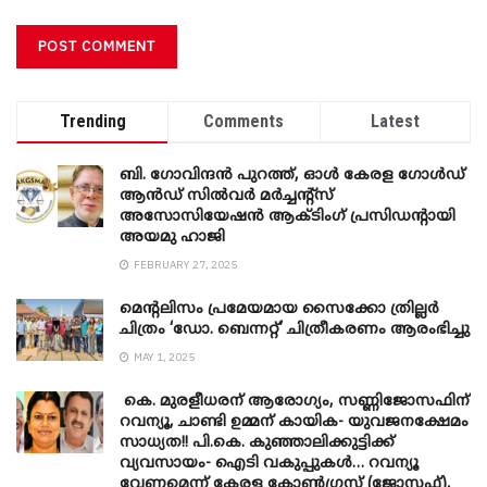
Trending
Comments
Latest
ബി. ​ഗോവിന്ദൻ പുറത്ത്, ഓൾ കേരള ഗോൾഡ്
ആൻഡ് സിൽവർ മർച്ചന്റ്സ്
അസോസിയേഷൻ ആക്ടിംഗ് പ്രസിഡന്റായി
അയമു ഹാജി
FEBRUARY 27, 2025
മെന്‍റലിസം പ്രമേയമായ സൈക്കോ ത്രില്ലർ
ചിത്രം ‘ഡോ. ബെന്നറ്റ്’ ചിത്രീകരണം ആരംഭിച്ചു
MAY 1, 2025
കെ. മുരളീധരന് ആരോഗ്യം, സണ്ണിജോസഫിന്
റവന്യൂ, ചാണ്ടി ഉമ്മന് കായിക- യുവജനക്ഷേമം
സാധ്യത!! പി.കെ. കുഞ്ഞാലിക്കുട്ടിക്ക്
വ്യവസായം- ഐടി വകുപ്പുകൾ… റവന്യൂ
വേണമെന്ന് കേരള കോൺഗ്രസ് (ജോസഫ്),