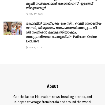
കൃഷി നൽകാമെന്ന് കോൺഗ്രസ്, ഇടഞ്ഞ്
തിരുവഞ്ചൂർ
MAY 17, 2026
രാഹുലിന് താത്പര്യം കെസി… വെട്ടി സോണിയ
​ഗാന്ധി, തീരുമാനം ജനപക്ഷത്തിനൊപ്പം… വി
ഡി സതീശൻ മുഖ്യമന്ത്രിയാകും,
സത്യപ്രതിജ്ഞ ചൊവ്വാഴ്ച?- Pathram Online
Exclusive
MAY 8, 2026
About
Get the latest Malayalam news, breaking stories, and
in-depth coverage from Kerala and around the world.