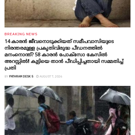
BREAKING NEWS
14 കാരൻ ജീവനൊടുക്കിയത് സമീപവാസിയുടെ
നിരന്തരമുള്ള പ്രകൃതിവിരുദ്ധ പീഡനത്തിൽ
മനംനൊന്ത്? 58 കാരൻ പോക്സോ കേസിൽ
അറസ്റ്റിൽ!! കുട്ടിയെ താൻ പീഡിപ്പിച്ചതായി സമ്മതിച്ച്
പ്രതി
BY
PATHRAM DESK 5
AUGUST 7, 2026