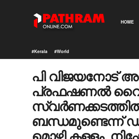
HOME
#Kerala
#World
പി വിജയനോട് അജ
പ്രഫഷണൽ വൈര
സ്വർണക്കടത്തിൽ
ബന്ധമുണ്ടെന്ന് 
മൊഴി കള്ളം, നിഷേ