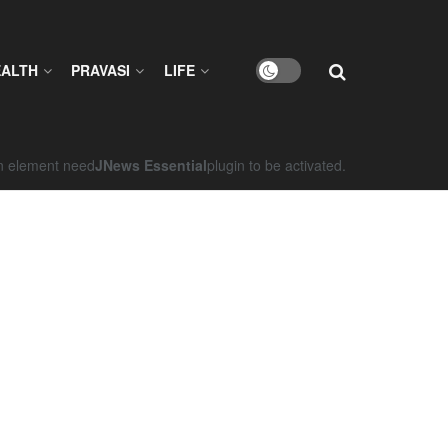
EALTH
PRAVASI
LIFE
on element need
JNews Essential
plugin to be activated.