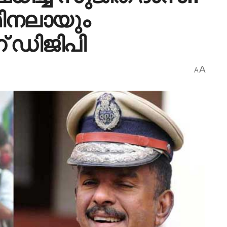
മിനലായും
് ഡിജിപി
A
A