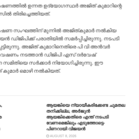
േഷണത്തിൽ ഉന്നത ഉദ്യോഗസ്ഥർ അജിത് കുമാറിന്റെ
ിൽ തിരിച്ചെത്തിയത്.
വേഷണ സംഘത്തിന് മുന്നിൽ അജിത്‌കുമാർ നൽകിയ
ൻ ഡിജിപിക്ക് പരാതിയിൽ സമർപ്പിച്ചിരുന്നു. നടപടി
്ടിരുന്നു. അജിത് കുമാറിനെതിരെ പി വി അൻവർ
േഷണം നടത്താൻ ഡിജിപി എസ് ദർവേഷ്
സമിതിയെ സർക്കാർ നിയോഗിച്ചിരുന്നു. ഈ
ത് കുമാർ മൊഴി നൽകിയത്.
,
ആയങ്കിയെ ന്യായീകരിക്കേണ്ട ചുമതല
തനിക്കില്ല, അർജുൻ
ര
ആയങ്കിക്കെതിരെ എന്ത് നടപടി
വേണമെങ്കിലും എടുത്തോട്ടെ-
പിണറായി വിജയന്‍
AUGUST 8, 2026