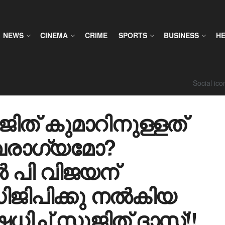
NEWS
CINEMA
CRIME
SPORTS
BUSINESS
H
Social ic
ിത് കുമാറിനുള്ളത്
ാ​ഗ്യമോ?
 പി വിജയന്
ഡിജിപിക്കു നൽകിയ
ധിച്ച് സുജിത് ദാസ്!!