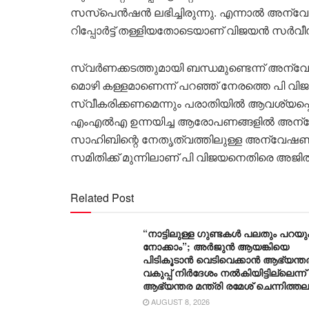
സസ്‌പെൻഷൻ ലഭിച്ചിരുന്നു. എന്നാൽ അന്വ
റിപ്പോർട്ട് തള്ളിയതോടെയാണ് വിജയൻ സർവീസ
സ്വർണക്കടത്തുമായി ബന്ധമുണ്ടെന്ന് അന്
മൊഴി കള്ളമാണെന്ന് പറഞ്ഞ് നേരത്തെ പി വിജയ
സ്വീകരിക്കണമെന്നും പരാതിയിൽ ആവശ്യപ്പെട
എംഎൽഎ ഉന്നയിച്ച ആരോപണങ്ങളിൽ അന്വ
സാഹിബിന്റെ നേതൃത്വത്തിലുള്ള അന്വേഷണ 
സമിതിക്ക് മുന്നിലാണ് പി വിജയനെതിരെ അജി
Related Post
“നാട്ടിലുള്ള ഗുണ്ടകൾ പലതും പറയും
നോക്കാം”; അർജുൻ ആയങ്കിയെ
പിടികൂടാൻ വെടിവെക്കാൻ ആഭ്യന്ത
വകുപ്പ് നിർദേശം നൽകിയിട്ടില്ലെന്ന്
ആഭ്യന്തര മന്ത്രി രമേശ് ചെന്നിത്തല
AUGUST 8, 2026