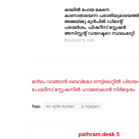
കടലിൽ പോയ മകനെ
കാണാതായെന്ന പരാതിയുമായെത്ത
അമ്മയ്ക്കു മുൻപിൽ ഡിമാന്റ്
പരാമർശം, ഫിഷറീസ് സ്റ്റേഷൻ
അസിസ്റ്റന്റ് ഡയറക്ടറെ സ്ഥലംമാറ്റി
AUGUST 8, 2026
മദ്യം വാങ്ങാൻ ബെവ്കോ ഔട്ട്‌ലെറ്റിൽ പ്രാ
പോലീസ് സ്റ്റേഷനിൽ ഹാജരാകാൻ നിർദ്ദേശം
Tags:
mr ajith kumar
p vijayan
pathram desk 5