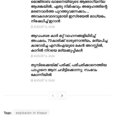
മൊജ്താബ ഖാമനെയിയുടെ ആരോ​ഗ്യനില
ആശങ്കയിൽ, ഏതു നിമിഷവും അദ്ദേഹത്തിന്റെ
മരണവാർത്ത പുറത്തുവന്നേക്കാം…
അവകാശവാദവുമായി ഇസ്രയേൽ മാധ്യമം,
നിഷേധിച്ച് ഇറാൻ
AUGUST 8, 2026
ആഡംബര കാര്‍ മറ്റ് വാഹനങ്ങളിലിടിച്ച്
അപകടം, 70കാരിക്ക് ദാരുണാന്ത്യം, മദ്യപിച്ച
കാറോടിച്ച എസ്ഐയുടെ മകന്‍ അറസ്റ്റില്‍,
കാറില്‍ നിറയെ മദ്യക്കുപ്പികള്‍
AUGUST 8, 2026
തുമ്പിക്കൈയ്ക്ക് പരിക്ക്, പരിചരിക്കാനെത്തിയ
പാപ്പാനെ ആന ചവിട്ടിക്കൊന്നു; സംഭവം
കോന്നിയിൽ
AUGUST 8, 2026
Tags:
explosion in trissur