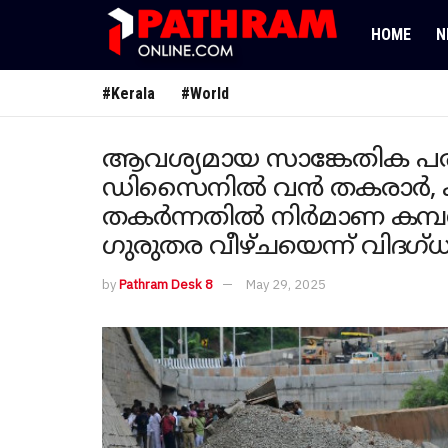
HOME
N
#Kerala
#World
ആവശ്യമായ സാങ്കേതിക പര
ഡിസൈനില്‍ വൻ തകരാർ, ക
തകർന്നതിൽ നിര്‍മാണ കമ്പന
ഗുരുതര വീഴ്ചയെന്ന് വിദഗ്ധ 
by
Pathram Desk 8
May 29, 2025