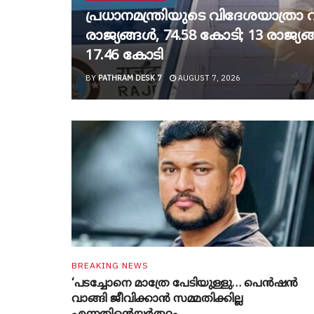
പ്രധാനമന്ത്രിയുടെ വിദേശയാത്രാ വി
രാജ്യങ്ങൾ, 74.58 കോടി; 13 രാജ്
17.46 കോടി
BY
PATHRAM DESK 7
AUGUST 7, 2026
BREAKING NEWS
‘പടച്ചോനെ മാത്രേ പേടിയുള്ളു… പെൻഷൻ
വാങ്ങി ജീവിക്കാൻ സമ്മതിക്കില്ല