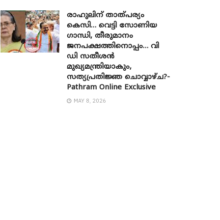
രാഹുലിന് താത്പര്യം
കെസി… വെട്ടി സോണിയ ​
ഗാന്ധി, തീരുമാനം
ജനപക്ഷത്തിനൊപ്പം… വി
ഡി സതീശൻ
മുഖ്യമന്ത്രിയാകും,
സത്യപ്രതിജ്ഞ ചൊവ്വാഴ്ച?-
Pathram Online Exclusive
MAY 8, 2026