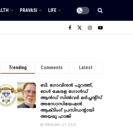
ALTH
PRAVASI
LIFE
Trending
Comments
Latest
ബി. ​ഗോവിന്ദൻ പുറത്ത്,
ഓൾ കേരള ഗോൾഡ്
ആൻഡ് സിൽവർ മർച്ചന്റ്സ്
അസോസിയേഷൻ
ആക്ടിംഗ് പ്രസിഡന്റായി
അയമു ഹാജി
FEBRUARY 27, 2025