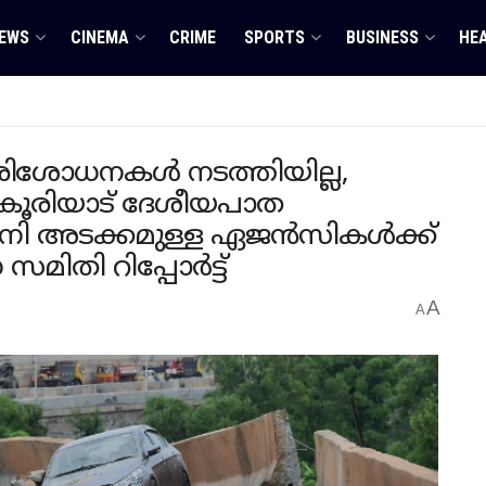
EWS
CINEMA
CRIME
SPORTS
BUSINESS
HE
ിശോധനകൾ നടത്തിയില്ല,
ൂരിയാട് ദേശീയപാത
ി അടക്കമുള്ള ഏജന്‍സികള്‍ക്ക്
സമിതി റിപ്പോർട്ട്
A
A