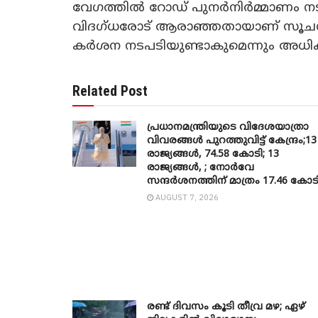
വേഗത്തില്‍ റോഡ് പുനര്‍നിര്‍മ്മാണം നടത
വിദഗ്ധരോട് ആരാഞ്ഞതായാണ് സൂചന. 
കര്‍ശന നടപടിയുണ്ടാകുമെന്നും അധികൃതര
Related Post
പ്രധാനമന്ത്രിയുടെ വിദേശയാത്രാ
വിവരങ്ങൾ പുറത്തുവിട്ട് കേന്ദ്രം;13
രാജ്യങ്ങൾ, 74.58 കോടി; 13
രാജ്യങ്ങൾ, ; നോർവേ
സന്ദർശനത്തിന് മാത്രം 17.46 കോട
AUGUST 7, 2026
രണ്ട് ദിവസം കൂടി തീവ്ര മഴ; ഏഴ്