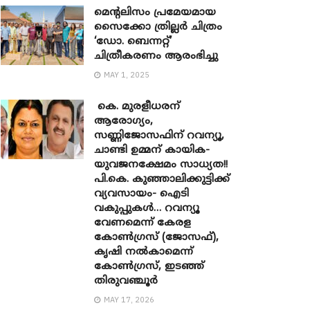
മെന്‍റലിസം പ്രമേയമായ
സൈക്കോ ത്രില്ലർ ചിത്രം
‘ഡോ. ബെന്നറ്റ്’
ചിത്രീകരണം ആരംഭിച്ചു
MAY 1, 2025
കെ. മുരളീധരന്
ആരോഗ്യം,
സണ്ണിജോസഫിന് റവന്യൂ,
ചാണ്ടി ഉമ്മന് കായിക-
യുവജനക്ഷേമം സാധ്യത!!
പി.കെ. കുഞ്ഞാലിക്കുട്ടിക്ക്
വ്യവസായം- ഐടി
വകുപ്പുകൾ… റവന്യൂ
വേണമെന്ന് കേരള
കോൺഗ്രസ് (ജോസഫ്),
കൃഷി നൽകാമെന്ന്
കോൺഗ്രസ്, ഇടഞ്ഞ്
തിരുവഞ്ചൂർ
MAY 17, 2026