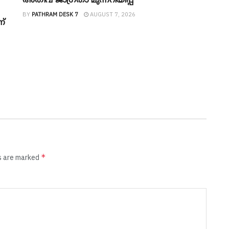
അതീവ ജാ​ഗ്രതാ മുന്നറിയിപ്പ്
BY
PATHRAM DESK 7
AUGUST 7, 2026
ണ്
*
ds are marked