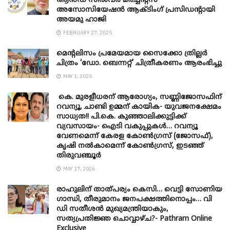
ആൻഡ് സിൽവർ മർച്ചന്റ്സ്
അസോസിയേഷൻ ആക്ടിംഗ് പ്രസിഡന്റായി
അയമു ഹാജി
FEBRUARY 27, 2025
മെന്‍റലിസം പ്രമേയമായ സൈക്കോ ത്രില്ലർ
ചിത്രം ‘ഡോ. ബെന്നറ്റ്’ ചിത്രീകരണം ആരംഭിച്ചു
MAY 1, 2025
കെ. മുരളീധരന് ആരോഗ്യം, സണ്ണിജോസഫിന്
റവന്യൂ, ചാണ്ടി ഉമ്മന് കായിക- യുവജനക്ഷേമം
സാധ്യത!! പി.കെ. കുഞ്ഞാലിക്കുട്ടിക്ക്
വ്യവസായം- ഐടി വകുപ്പുകൾ… റവന്യൂ
വേണമെന്ന് കേരള കോൺഗ്രസ് (ജോസഫ്),
കൃഷി നൽകാമെന്ന് കോൺഗ്രസ്, ഇടഞ്ഞ്
തിരുവഞ്ചൂർ
MAY 17, 2026
രാഹുലിന് താത്പര്യം കെസി… വെട്ടി സോണിയ
​ഗാന്ധി, തീരുമാനം ജനപക്ഷത്തിനൊപ്പം… വി
ഡി സതീശൻ മുഖ്യമന്ത്രിയാകും,
സത്യപ്രതിജ്ഞ ചൊവ്വാഴ്ച?- Pathram Online
Exclusive