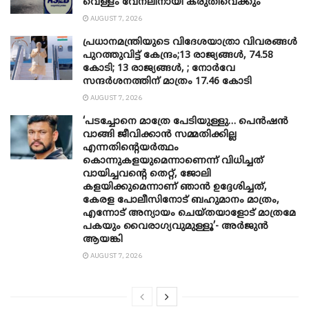
വെള്ളം വേനലിനായി കരുതിവെക്കും
AUGUST 7, 2026
പ്രധാനമന്ത്രിയുടെ വിദേശയാത്രാ വിവരങ്ങൾ
പുറത്തുവിട്ട് കേന്ദ്രം;13 രാജ്യങ്ങൾ, 74.58
കോടി; 13 രാജ്യങ്ങൾ, ; നോർവേ
സന്ദർശനത്തിന് മാത്രം 17.46 കോടി
AUGUST 7, 2026
‘പടച്ചോനെ മാത്രേ പേടിയുള്ളു… പെൻഷൻ
വാങ്ങി ജീവിക്കാൻ സമ്മതിക്കില്ല
എന്നതിന്റെയർത്ഥം
കൊന്നുകളയുമെന്നാണെന്ന് വിധിച്ചത്
വായിച്ചവന്റെ തെറ്റ്, ജോലി
കളയിക്കുമെന്നാണ് ഞാൻ ഉദ്ദേശിച്ചത്,
കേരള പോലീസിനോട് ബഹുമാനം മാത്രം,
എന്നോട് അന്യായം ചെയ്തയാളോട് മാത്രമേ
പകയും വൈരാഗ്യവുമുള്ളൂ’- അർജുൻ
ആയങ്കി
AUGUST 7, 2026