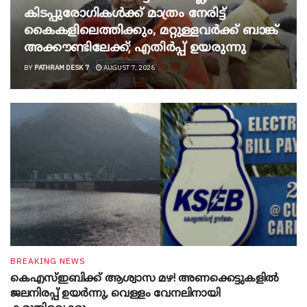
കിടപ്പുരോഗികൾക്ക് മാത്രം നേരിട്ട്
കൈകളിലെത്തിക്കും, മറ്റുള്ളവർക്ക് ബാങ്ക്
അക്കൗണ്ടിലേക്ക്; എതിർപ്പ് ഉയരുന്നു
BY
PATHRAM DESK 7
AUGUST 7, 2026
BREAKING NEWS
കെഎസ്ഇബിക്ക് ആശ്വാസ മഴ! അണക്കെട്ടുകളിൽ
ജലനിരപ്പ് ഉയർന്നു, വെള്ളം വേനലിനായി